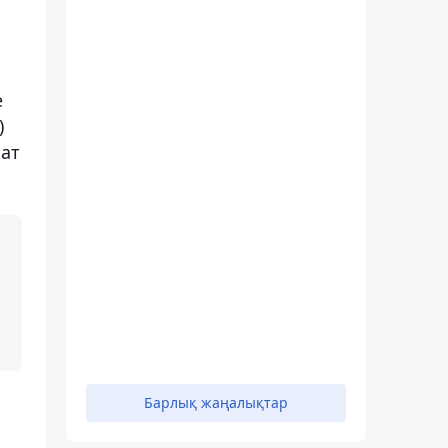
е
)
мат
Барлық жаңалықтар