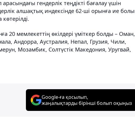
арасындағы гендерлік теңдікті бағалау үшін
ерлік алшақтық индексінде 62-ші орынға ие болы
көтерілді.
ға 20 мемлекеттің өкілдері үміткер болды – Оман,
ала, Андорра, Аустралия, Непал, Грузия, Чили,
мерун, Мозамбик, Солтүстік Македония, Уругвай,
Google-ға қосылып,
жаңалықтарды бірінші болып оқыңыз