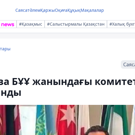
Саясат
Әлем
Қаржы
Оқиға
Құқық
Мақалалар
#Қазақмыс
#Салыстырмалы Қазақстан
#Халық бухг
қтары
Саяс
а БҰҰ жанындағы комите
анды