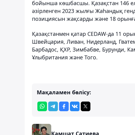
бойынша көшбасшы. Қазақстан 146 ел 
әзірленген 2023 жылғы Жаһандық генд
позициясын жақсарды және 18 орынға 
Қазақстанмен қатар CEDAW-да 11 орын
Швейцария, Ливан, Нидерланд, Гватем
Барбадос, ҚХР, Зимбабве, Бурунди, Ка
Ұлыбритания және Того.
Мақаламен бөлісу:
Камшат Сатиева