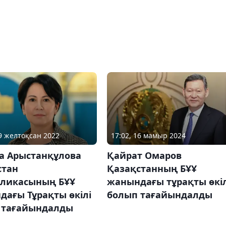
29 желтоқсан 2022
17:02, 16 мамыр 2024
ра Арыстанқұлова
Қайрат Омаров
стан
Қазақстанның БҰҰ
бликасының БҰҰ
жанындағы тұрақты өкіл
ағы Тұрақты өкілі
болып тағайындалды
 тағайындалды