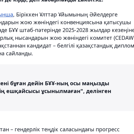
ынша
, Біріккен Ұлттар Ұйымының Әйелдерге
андарын жою жөніндегі конвенциясына қатысушы
нде БҰҰ штаб-пәтерінде 2025-2028 жылдар кезеңін
барлық нысандарын жою жөніндегі комитет (CEDAW
ақстаннан кандидат – белгілі қазақстандық дипло
а сайланды.
ені бұған дейін БҰҰ-ның осы маңызды
ің ешқайсысы ұсынылмаған", делінген
тан – гендерлік теңдік саласындағы прогресс