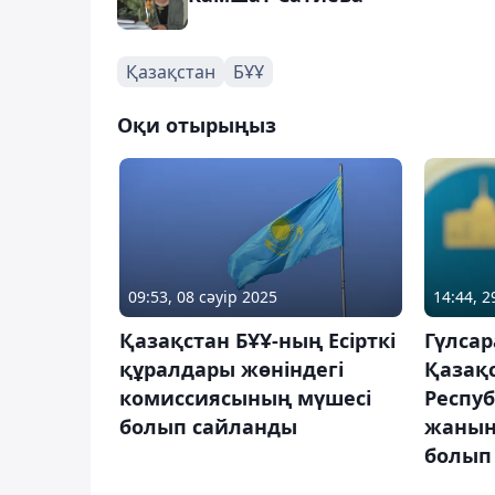
Қазақстан
БҰҰ
Оқи отырыңыз
09:53, 08 сәуір 2025
14:44, 
Қазақстан БҰҰ-ның Есірткі
Гүлса
құралдары жөніндегі
Қазақ
комиссиясының мүшесі
Респу
болып сайланды
жанынд
болып