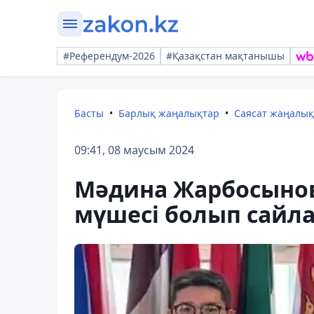
#Референдум-2026
#Қазақстан мақтанышы
Басты
Барлық жаңалықтар
Саясат жаңалы
09:41, 08 маусым 2024
Мәдина Жарбосынов
мүшесі болып сайл