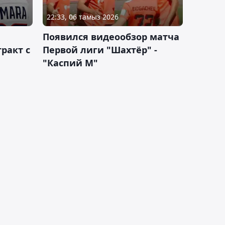
22:33, 06 тамыз 2026
Появился видеообзор матча
ракт с
Первой лиги "Шахтёр" -
"Каспий М"