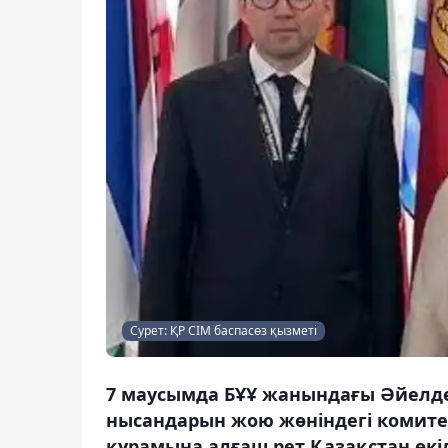
Сурет: ҚР СІМ баспасөз қызметі
7 маусымда БҰҰ жанындағы Әйелде
нысандарын жою жөніндегі комитет
құрамына алғаш рет Қазақстан өкілі