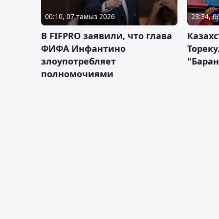
00:10, 07 тамыз 2026
23:34, 
В FIFPRO заявили, что глава
Казах
ФИФА Инфантино
Тореку
злоупотребляет
"Бара
полномочиями