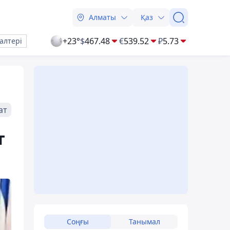
Алматы
Қаз
+23°
$
467.48
€
539.52
₽
5.73
алтері
ат
т
Соңғы
Танымал