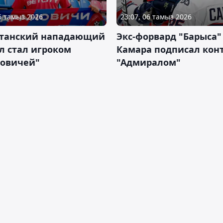
06 тамыз 2026
23:07, 06 тамыз 2026
станский нападающий
Экс-форвард "Барыса"
л стал игроком
Камара подписал конт
новичей"
"Адмиралом"