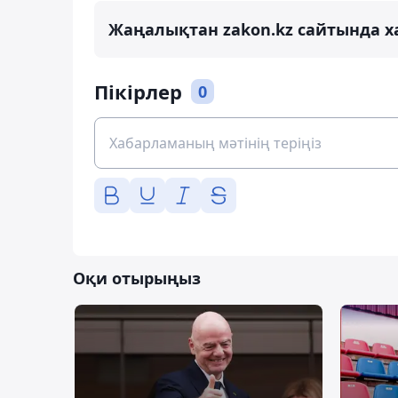
Жаңалықтан zakon.kz сайтында х
Пікірлер
0
Оқи отырыңыз