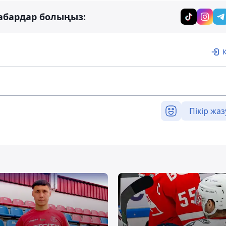
абардар болыңыз:
Пікір жаз