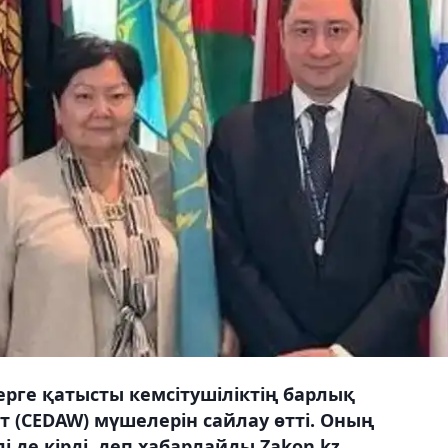
рге қатысты кемсітушіліктің барлық
 (CEDAW) мүшелерін сайлау өтті. Оның
 де кірді, деп хабарлайды Zakon.kz.