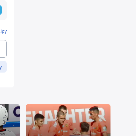
Кіру
у