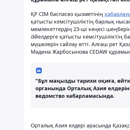
ҚР СІМ баспасөз қызметінің
хабарлау
қатысты кемсітушіліктің барлық ныс
мемлекеттердің 23-ші кеңесі шеңбері
Әйелдерге қатысты кемсітушіліктің 
мүшелерін сайлау өтті. Алғаш рет Қаз
Мәдина Жарбосынова CEDAW құрамын
"Бұл маңызды тарихи оқиға, өйтк
органында Орталық Азия елдерін
ведомство хабарламасында.
Орталық Азия елдері арасында Қазақс