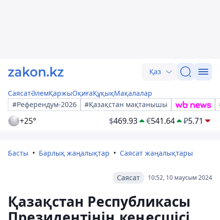
Қаз
Саясат
Әлем
Қаржы
Оқиға
Құқық
Мақалалар
#Референдум-2026
#Қазақстан мақтанышы
+25°
$
469.93
€
541.64
₽
5.71
Басты
Барлық жаңалықтар
Саясат жаңалықтары
Саясат
10:52, 10 маусым 2024
Қазақстан Республикасы
Президентінің кеңесшісі