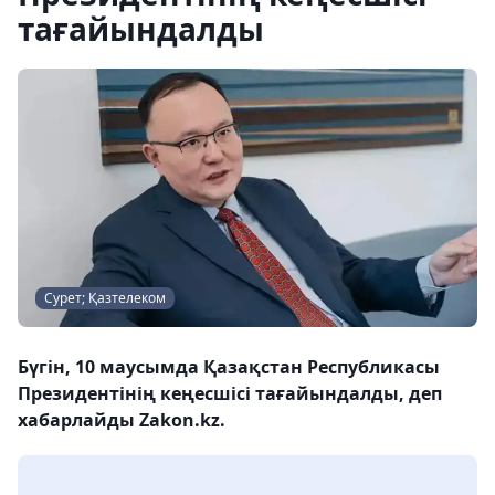
тағайындалды
Сурет; Қазтелеком
Бүгін, 10 маусымда Қазақстан Республикасы
Президентінің кеңесшісі тағайындалды, деп
хабарлайды Zakon.kz.