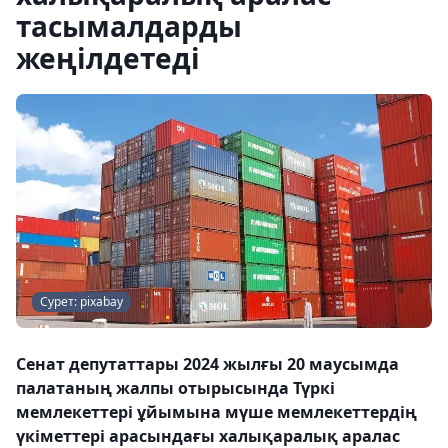
тасымалдарды
жеңілдетеді
Сурет: pixabay
Сенат депутаттары 2024 жылғы 20 маусымда
палатаның жалпы отырысында Түркі
мемлекеттері ұйымына мүше мемлекеттердің
үкіметтері арасындағы халықаралық аралас