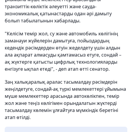
транзиттік-көліктік әлеуетті және сауда-
экономикалық қатынастарды одан әрі дамыту
болып табылатынын хабарлады.
"Келісім темір жол, су және автомобиль көлігінің
заманауи жүйелерін дамытуға, пойыздардың
кедендік рәсімдерден өтуін жеделдету үшін алдын
ала ақпарат алмасуды қамтамасыз етуге, сондай –
ақ жүктерге қатысты цифрлық технологияларды
енгізуге ықпал етеді", - деп атап өтті сенатор.
Заң халықаралық аралас тасымалдау рәсімдерін
жеңілдетуге, сондай-ақ түркі мемлекеттері ұйымына
мүше мемлекеттер арасында автокөлікпен, темір
жол және теңіз көлігімен орындалатын жүктерді
тасымалдау көлемін ұлғайтуға мүмкіндік беретіні
атап өтілді.