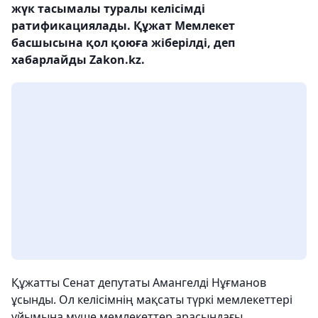
жүк тасымалы туралы келісімді
ратификациялады. Құжат Мемлекет
басшысына қол қоюға жіберілді, деп
хабарлайды Zakon.kz.
Құжатты Сенат депутаты Амангелді Нұғманов
ұсынды. Ол келісімнің мақсаты түркі мемлекеттері
ұйымына мүше мемлекеттер арасындағы