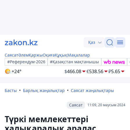
Қаз
Саясат
Әлем
Қаржы
Оқиға
Құқық
Мақалалар
#Референдум-2026
#Қазақстан мақтанышы
+24°
$
466.08
€
538.56
₽
5.65
Басты
Барлық жаңалықтар
Саясат жаңалықтары
Саясат
11:09, 20 маусым 2024
Түркі мемлекеттері
халықаралық аралас