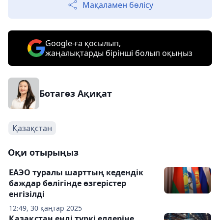
Мақаламен бөлісу
Google-ға қосылып,
жаңалықтарды бірінші болып оқыңыз
Ботагөз Ақиқат
Қазақстан
Оқи отырыңыз
ЕАЭО туралы шарттың кедендік
баждар бөлігінде өзгерістер
енгізілді
12:49, 30 қаңтар 2025
Қазақстан енді түркі елдеріне