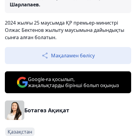
Шарлапаев.
2024 жылғы 25 маусымда ҚР премьер-министрі
Олжас Бектенов жылыту маусымына дайындықты
сынға алған болатын.
Мақаламен бөлісу
Google-ға қосылып,
жаңалықтарды бірінші болып оқыңыз
Ботагөз Ақиқат
Қазақстан