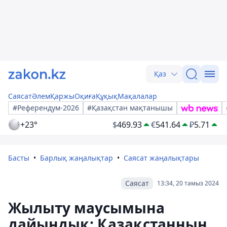
Қаз
Саясат
Әлем
Қаржы
Оқиға
Құқық
Мақалалар
#Референдум-2026
#Қазақстан мақтанышы
+23°
$
469.93
€
541.64
₽
5.71
Басты
Барлық жаңалықтар
Саясат жаңалықтары
Саясат
13:34, 20 тамыз 2024
Жылыту маусымына
дайындық: Қазақстанның