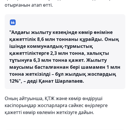
отырғанын атап өтті.
"Алдағы жылыту кезеңінде көмір өніміне
қажеттілік 8,6 млн тоннаны құрайды. Оның
ішінде коммуналдық-тұрмыстық
қажеттіліктерге 2,3 млн тонна, халықты
тұтынуға 6,3 млн тонна қажет. Жылыту
маусымы басталғаннан бері шамамен 1 млн
тонна жеткізілді – бұл жылдық жоспардың
12%", – деді Қанат Шарлапаев.
Оның айтуынша, ҚТЖ және көмір өндіруші
кәсіпорындар жоспарларға сәйкес өңірлерге
қажетті көмір көлемін жеткізуге дайын.