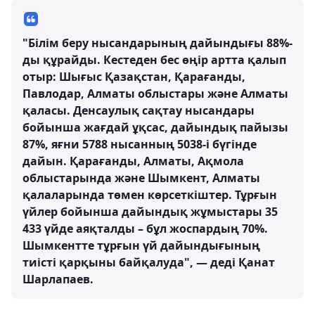
"
Білім беру нысандарының
дайындығы 88%-
ды құрайды. Кестеден бес өңір артта қалып
отыр: Шығыс Қазақстан, Қарағанды,
Павлодар, Алматы облыстары және Алматы
қаласы.
Денсаулық сақтау нысандары
бойынша жағдай ұқсас, дайындық пайызы
87%, яғни 5788 нысанның 5038-і бүгінде
дайын. Қарағанды, Алматы, Ақмола
облыстарында және Шымкент, Алматы
қалаларында төмен көрсеткіштер.
Тұрғын
үйлер бойынша дайындық
жұмыстары 35
433 үйде аяқталды – бұл жоспардың 70%.
Шымкентте тұрғын үй дайындығының
тиісті қарқыны байқалуда", — деді Қанат
Шарлапаев.