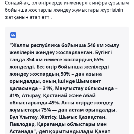
Сондай-ақ, ол өңірлерде инженерлік инфрақұрылым
бойынша жоспарлы жөндеу жұмыстары жүргізіліп
жатқанын атап өтті.
"Жалпы республика бойынша 546 км жылу
желілерін жөндеу жоспарланған. Бүгінгі
таңда 354 км немесе жоспардың 65%
жөнделді. Бес өңір бойынша желілерді
жөндеу жоспардың 50% – дан азына
орындалды, оның ішінде Шымкент
қаласында – 31%, Маңғыстау облысында –
41%, Атырау, Қостанай және Абай
облыстарында-49%. Алты өңірде жөндеу
жұмыстары 75% — дан астам орындалды.
Бұл Ұлытау, Жетісу, Шығыс Қазақстан,
Павлодар, Қарағанды облыстары мен
Астанада",-деп қорытындылады Қанат