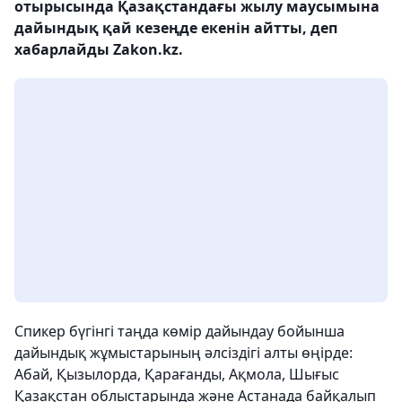
отырысында Қазақстандағы жылу маусымына
дайындық қай кезеңде екенін айтты, деп
хабарлайды Zakon.kz.
Спикер бүгінгі таңда көмір дайындау бойынша
дайындық жұмыстарының әлсіздігі алты өңірде:
Абай, Қызылорда, Қарағанды, Ақмола, Шығыс
Қазақстан облыстарында және Астанада байқалып