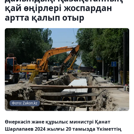
қай өңірлері жоспардан
артта қалып отыр
Фото: Zakon.kz
Өнеркәсіп және құрылыс министрі Қанат
Шарлапаев 2024 жылғы 20 тамызда Үкіметтің