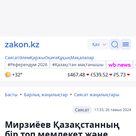
Қаз
Саясат
Әлем
Қаржы
Оқиға
Құқық
Мақалалар
#Референдум-2026
#Қазақстан мақтанышы
+32°
$
467.48
€
539.52
₽
5.73
Басты
Барлық жаңалықтар
Саясат жаңалықтары
Саясат
17:33, 26 тамыз 2024
Мирзиёев Қазақстанның
бір топ мемлекет және