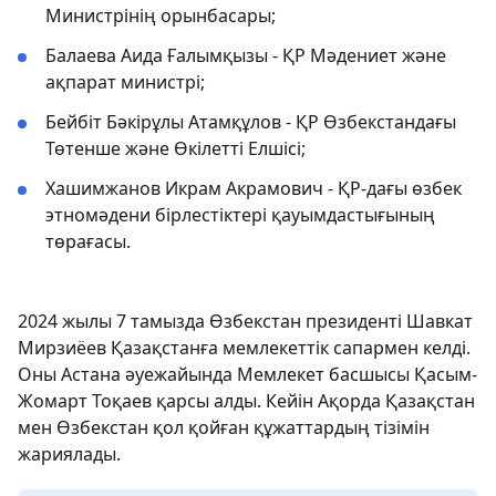
Министрінің орынбасары;
Балаева Аида Ғалымқызы - ҚР Мәдениет және
ақпарат министрі;
Бейбіт Бәкірұлы Атамқұлов - ҚР Өзбекстандағы
Төтенше және Өкілетті Елшісі;
Хашимжанов Икрам Акрамович - ҚР-дағы өзбек
этномәдени бірлестіктері қауымдастығының
төрағасы.
2024 жылы 7 тамызда Өзбекстан президенті Шавкат
Мирзиёев Қазақстанға мемлекеттік сапармен келді.
Оны Астана әуежайында Мемлекет басшысы Қасым-
Жомарт Тоқаев қарсы алды. Кейін Ақорда Қазақстан
мен Өзбекстан қол қойған құжаттардың тізімін
жариялады.