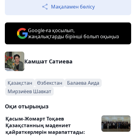
Мақаламен бөлісу
Google-ға қосылып,
жаңалықтарды бірінші болып оқыңыз
Камшат Сатиева
Қазақстан
Өзбекстан
Балаева Аида
Мирзиёев Шавкат
Оқи отырыңыз
Қасым-Жомарт Тоқаев
Қазақстанның мәдениет
қайраткерлерін марапаттады: