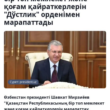
қоғам қайраткерлерін
"Дўстлик" орденімен
марапаттады
Сурет: president.uz
Өзбекстан президенті Шавкат Мирзиёев
"Қазақстан Республикасының бір топ мемлекет
және қоғам қайраткерлерін марапаттау