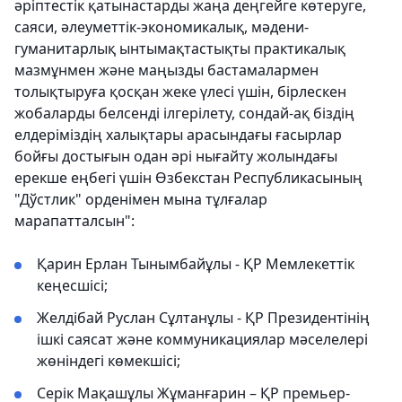
әріптестік қатынастарды жаңа деңгейге көтеруге,
саяси, әлеуметтік-экономикалық, мәдени-
гуманитарлық ынтымақтастықты практикалық
мазмұнмен және маңызды бастамалармен
толықтыруға қосқан жеке үлесі үшін, бірлескен
жобаларды белсенді ілгерілету, сондай-ақ біздің
елдеріміздің халықтары арасындағы ғасырлар
бойғы достығын одан әрі нығайту жолындағы
ерекше еңбегі үшін Өзбекстан Республикасының
"Дўстлик" орденімен мына тұлғалар
марапатталсын":
Қарин Ерлан Тынымбайұлы - ҚР Мемлекеттік
кеңесшісі;
Желдібай Руслан Сұлтанұлы - ҚР Президентінің
ішкі саясат және коммуникациялар мәселелері
жөніндегі көмекшісі;
Серік Мақашұлы Жұманғарин – ҚР премьер-