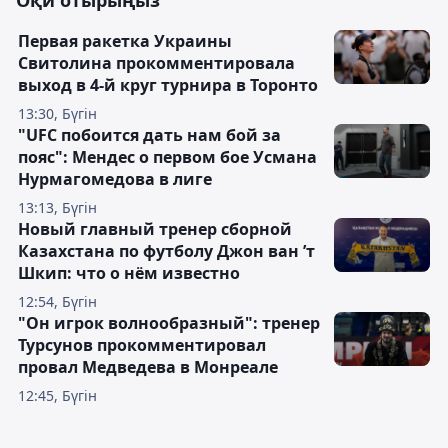
Оқи отырыңыз
Первая ракетка Украины
Свитолина прокомментировала
выход в 4-й круг турнира в Торонто
13:30, Бүгін
"UFC побоится дать нам бой за
пояс": Мендес о первом бое Усмана
Нурмагомедова в лиге
13:13, Бүгін
Новый главный тренер сборной
Казахстана по футболу Джон ван ’т
Шкип: что о нём известно
12:54, Бүгін
"Он игрок волнообразный": тренер
Турсунов прокомментировал
провал Медведева в Монреале
12:45, Бүгін