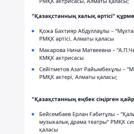
РМҚК актрисасы, Алматы қаласы;
"Қазақстанның халық әртісі" құрмет
Қожа Бахтияр Абдуллаұлы – "Мұхта
РМҚК әртісі, Алматы қаласы
Макарова Нина Матвеевна – "А.П.Ч
КМҚК актрисасы
Сейітметов Азат Райымбекұлы – "М
РМҚК актері, Алматы қаласы;
"Қазақстанның еңбек сіңірген қайра
Бейсембаев Ерлан Ғабитұлы – "Қа
музыкалық драма театры" РМҚК сим
қаласы