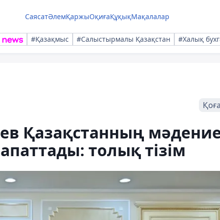
Саясат
Әлем
Қаржы
Оқиға
Құқық
Мақалалар
#Қазақмыс
#Салыстырмалы Қазақстан
#Халық бухг
Қоғ
ев Қазақстанның мәдени
апаттады: толық тізім