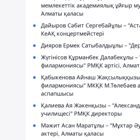
мемлекеттік академиялық ұйғыр м
Алматы қаласы
Дайыров Сәбит Сергебайұлы – "Аст
КеАҚ концертмейстері
Дияров Ермек Сатыбалдыұлы – "Д
Жүгінісов Құрманбек Далабекұлы –
филармониясы" РМҚК әртісі, Алма
Қабыкенова Айнаш Жақсылыққызы 
филармониясы" МКҚК М.Төлебаев ат
аспапшысы
Қалиева Ая Жәкенқызы – "Алексан
училищесі" РМҚК директоры
Мәжит Асан Маратұлы – "Мұхтар Әу
актері, Алматы қаласы