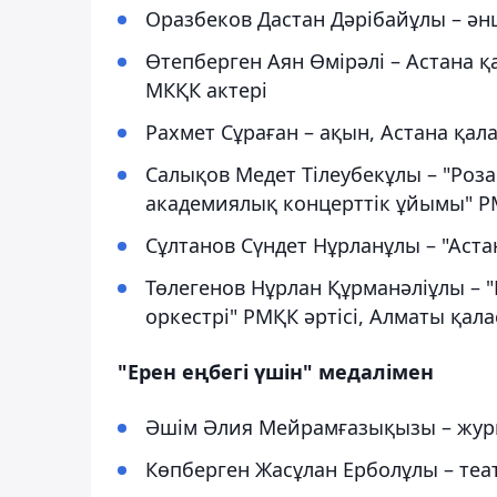
Оразбеков Дастан Дәрібайұлы – ән
Өтепберген Аян Өмірәлі – Астана қ
МКҚК актері
Рахмет Сұраған – ақын, Астана қал
Салықов Медет Тілеубекұлы – "Роз
академиялық концерттік ұйымы" РМ
Сұлтанов Сүндет Нұрланұлы – "Аста
Төлегенов Нұрлан Құрманәліұлы – 
оркестрі" РМҚК әртісі, Алматы қала
"Ерен еңбегі үшін" медалімен
Әшім Әлия Мейрамғазықызы – журн
Көпберген Жасұлан Ерболұлы – теа