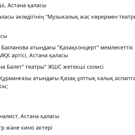
ші, Астана қаласы
аласы әкімдігінің "Музыкалық жас көрермен театр
асы
а Бағланова атындағы "Қазақконцерт" мемлекеттік
ҚК әртісі, Астана қаласы
на Балет" театры" ЖШС жетекші солисі
"Құрманғазы атындағы Қазақ ұлттық халық аспапт
сы;
алист, Астана қаласы
тр және кино актері