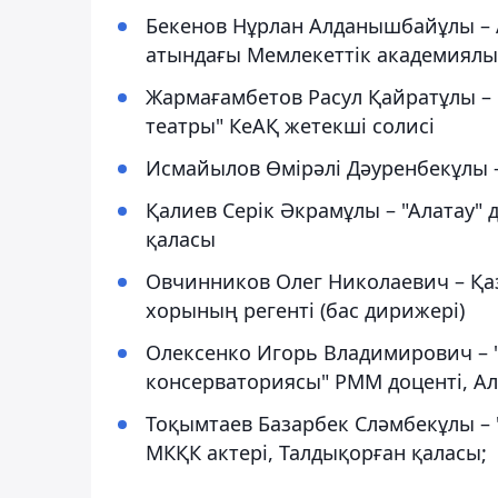
Бекенов Нұрлан Алданышбайұлы – А
атындағы Мемлекеттік академиялы
Жармағамбетов Расул Қайратұлы – 
театры" КеАҚ жетекші солисі
Исмайылов Өмірәлі Дәуренбекұлы –
Қалиев Серік Әкрамұлы – "Алатау" 
қаласы
Овчинников Олег Николаевич – Қа
хорының регенті (бас дирижері)
Олексенко Игорь Владимирович – 
консерваториясы" РММ доценті, А
Тоқымтаев Базарбек Сләмбекұлы –
МКҚК актері, Талдықорған қаласы;