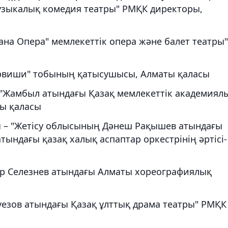
узыкалық комедия театры" РМҚК директоры,
ана Опера" мемлекеттік опера және балет театры"
ервиши" тобының қатысушысы, Алматы қаласы
 "Жамбыл атындағы Қазақ мемлекеттік академиял
ты қаласы
– "Жетісу облысының Дәнеш Рақышев атындағы
ындағы қазақ халық аспаптар оркестрінің әртісі-
др Селезнев атындағы Алматы хореографиялық
езов атындағы Қазақ ұлттық драма театры" РМҚК