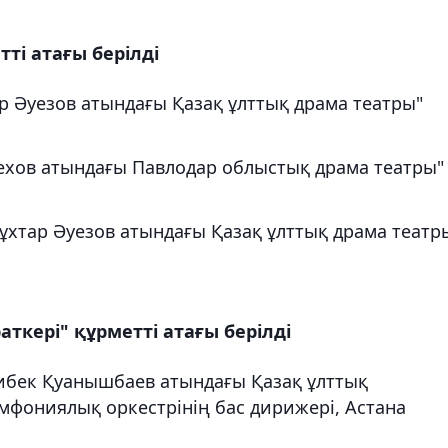
ті атағы берілді
р Әуезов атындағы Қазақ ұлттық драма театры"
ехов атындағы Павлодар облыстық драма театры"
ұхтар Әуезов атындағы Қазақ ұлттық драма театр
ткері" құрметті атағы берілді
либек Қуанышбаев атындағы Қазақ ұлттық
фониялық оркестрінің бас дирижері, Астана