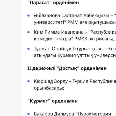
"Парасат" орденімен
Әбілханова Салтанат Аябекқызы – 
университеті" РММ аға оқытушысы,
Ким Римма Ивановна – "Республик
комедия театры" РМҚК актрисасы,
Тұржан Оңайгүл Ізтұрғанқызы – Ғыл
атындағы Еуразия ұлттық университ
ІІ дәрежелі "Достық" орденімен
Кюршад Зорлу – Түркия Республик
орынбасары;
"Құрмет" орденімен
Бахаров Дилмурат Нурахметович –