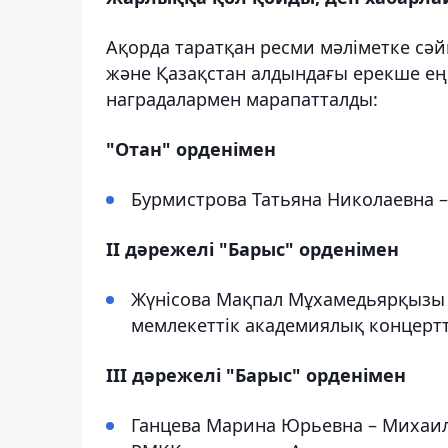
Ақорда таратқан ресми мәліметке сәй
және Қазақстан алдындағы ерекше еңб
наградалармен марапатталды:
"Отан" орденімен
Бурмистрова Татьяна Николаевна –
ІІ дәрежелі "Барыс" орденімен
Жүнісова Мақпал Мұхамедьярқызы –
мемлекеттік академиялық концертт
ІІІ дәрежелі "Барыс" орденімен
Ганцева Марина Юрьевна – Михаил