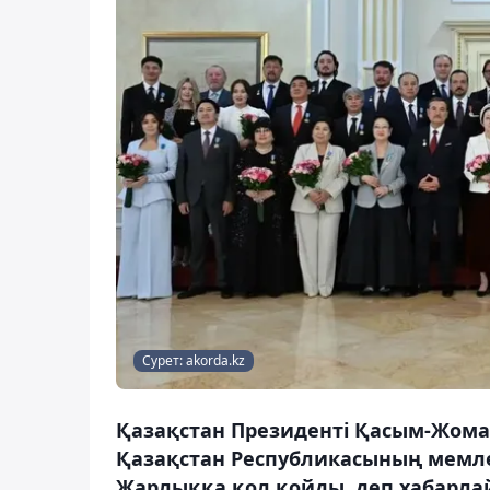
Сурет: akorda.kz
Қазақстан Президенті Қасым-Жомар
Қазақстан Республикасының мемле
Жарлыққа қол қойды, деп хабарлай