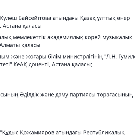
"Күләш Байсейітова атындағы Қазақ ұлттық өнер
 Астана қаласы
алық мемлекеттік академиялық корей музыкалық
 Алматы қаласы
ым және жоғары білім министрлігінің "Л.Н. Гумил
еті" КеАҚ доценті, Астана қаласы;
асының Әділдік және даму партиясы төрағасының
 "Құдыс Қожамияров атындағы Республикалық