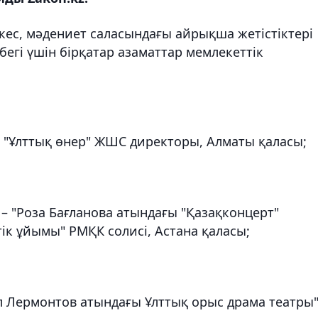
кес, мәдениет саласындағы айрықша жетістіктері
егі үшін бірқатар азаматтар мемлекеттік
 "Ұлттық өнер" ЖШС директоры, Алматы қаласы;
 "Роза Бағланова атындағы "Қазақконцерт"
ік ұйымы" РМҚК солисі, Астана қаласы;
 Лермонтов атындағы Ұлттық орыс драма театры