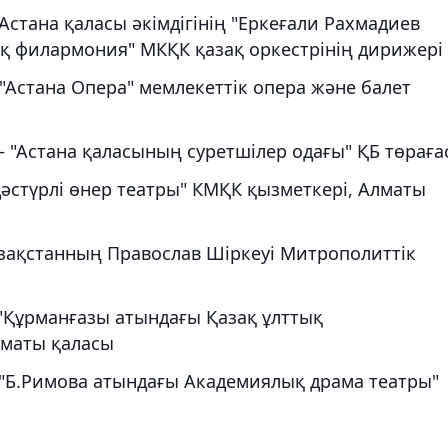
стана қаласы әкімдігінің "Еркеғали Рахмадиев
қ филармония" МКҚК қазақ оркестрінің дирижері
"Астана Опера" мемлекеттік опера және балет
 "Астана қаласының суретшілер одағы" ҚБ төраға
дәстүрлі өнер театры" КМҚК қызметкері, Алматы
зақстанның Православ Шіркеуі Митрополиттік
"Құрманғазы атындағы Қазақ ұлттық
лматы қаласы
 "Б.Римова атындағы Академиялық драма театры"