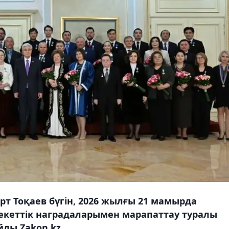
т Тоқаев бүгін, 2026 жылғы 21 мамырда
кеттік наградаларымен марапаттау туралы
ды Zakon.kz.