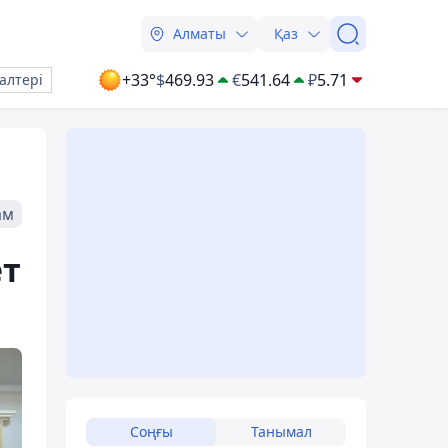
Алматы
Қаз
+33°
$
469.93
€
541.64
₽
5.71
алтері
ам
ет
Соңғы
Танымал