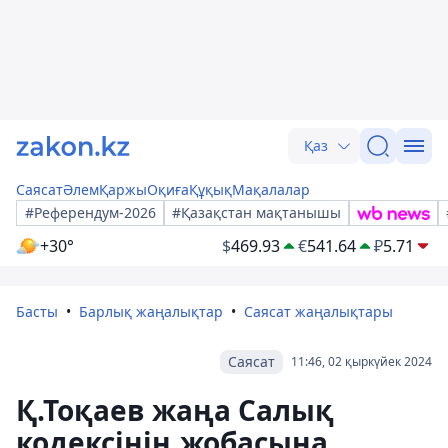
Қаз
Саясат
Әлем
Қаржы
Оқиға
Құқық
Мақалалар
#Референдум-2026
#Қазақстан мақтанышы
+30°
$
469.93
€
541.64
₽
5.71
Басты
Барлық жаңалықтар
Саясат жаңалықтары
Саясат
11:46, 02 қыркүйек 2024
Қ.Тоқаев жаңа Салық
кодексінің жобасына