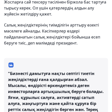
Жоспарға сай тексеру тәсілінен біржола бас тартуға
тырысу керек. Ол үшін қатерлердің алдын алу
жүйесін жетілдіру қажет.
Салық жеңілдіктерінің тиімділігін арттыру өзекті
мәселеге айналды. Кәсіпкерлер өздері
пайдаланатын салық жеңілдіктері бойынша есеп
беруге тиіс, деп мәлімдеді президент.
"Бизнесті дамытуға нақты септігі тиетін
жеңілдіктерді ғана қалдырған абзал.
Мысалы, өндірісті өркендетеміз деген
инвесторларға артықшылық беруге болады.
Яғни, құрылыс салуға, активтерді сатып
алуға, жаңғыртуға және қайта құруға бір
реттік салық жеңілдігін берген жөн. Терең