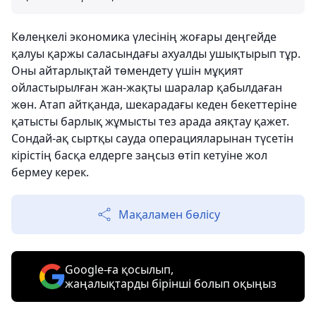
Көлеңкелі экономика үлесінің жоғары деңгейде
қалуы қаржы саласындағы ахуалды ушықтырып тұр.
Оны айтарлықтай төмендету үшін мұқият
ойластырылған жан-жақты шаралар қабылдаған
жөн. Атап айтқанда, шекарадағы кеден бекеттеріне
қатысты барлық жұмысты тез арада аяқтау қажет.
Сондай-ақ сыртқы сауда операцияларынан түсетін
кірістің басқа елдерге заңсыз өтіп кетуіне жол
бермеу керек.
Мақаламен бөлісу
Google-ға қосылып,
жаңалықтарды бірінші болып оқыңыз