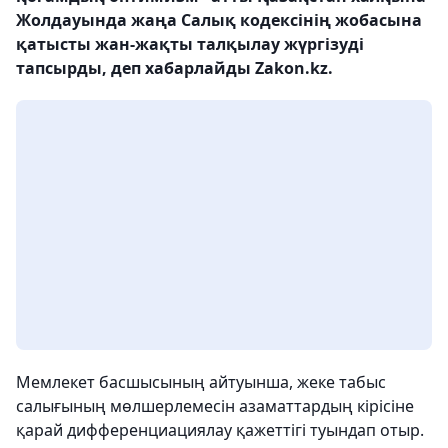
Жолдауында жаңа Салық кодексінің жобасына
қатысты жан-жақты талқылау жүргізуді
тапсырды, деп хабарлайды Zakon.kz.
Мемлекет басшысының айтуынша, жеке табыс
салығының мөлшерлемесін азаматтардың кірісіне
қарай дифференциациялау қажеттігі туындап отыр.