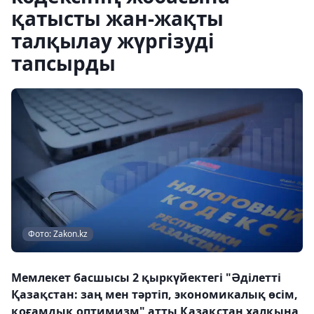
қатысты жан-жақты
талқылау жүргізуді
тапсырды
Фото: Zakon.kz
Мемлекет басшысы 2 қыркүйектегі "Әділетті
Қазақстан: заң мен тәртіп, экономикалық өсім,
қоғамдық оптимизм" атты Қазақстан халқына