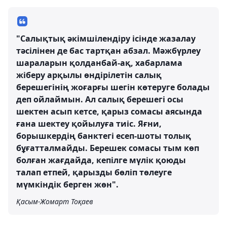
"Салықтық әкімшілендіру ісінде жазалау
тәсілінен де бас тартқан абзал. Мәжбүрлеу
шараларын қолданбай-ақ, хабарлама
жіберу арқылы өндірілетін салық
берешегінің жоғарғы шегін көтеруге болады
деп ойлаймын. Ал салық берешегі осы
шектен асып кетсе, қарыз сомасы аясында
ғана шектеу қойылуға тиіс. Яғни,
борышкердің банктегі есеп-шоты толық
бұғатталмайды. Берешек сомасы тым көп
болған жағдайда, кепілге мүлік қоюды
талап етпей, қарызды бөліп төлеуге
мүмкіндік берген жөн".
Қасым-Жомарт Тоқаев