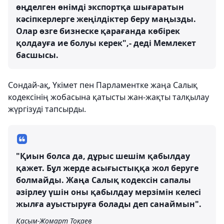
өңделген өнімді экспортқа шығаратын
кәсіпкерлерге жеңілдіктер беру маңызды.
Олар өзге бизнеске қарағанда көбірек
қолдауға ие болуы керек",- деді Мемлекет
басшысы.
Сондай-ақ, Үкімет пен Парламентке жаңа Салық
кодексінің жобасына қатысты жан-жақты талқылау
жүргізуді тапсырды.
"Қиын болса да, дұрыс шешім қабылдау
қажет. Бұл жерде асығыстыққа жол беруге
болмайды. Жаңа Салық кодексін сапалы
әзірлеу үшін оны қабылдау мерзімін келесі
жылға ауыстыруға болады деп санаймын".
Қасым-Жомарт Тоқаев