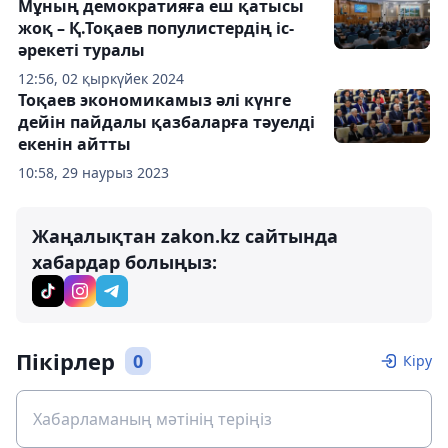
Мұның демократияға еш қатысы
жоқ – Қ.Тоқаев популистердің іс-
әрекеті туралы
12:56, 02 қыркүйек 2024
Тоқаев экономикамыз әлі күнге
дейін пайдалы қазбаларға тәуелді
екенін айтты
10:58, 29 наурыз 2023
Жаңалықтан zakon.kz сайтында
хабардар болыңыз:
Пікірлер
0
Кіру