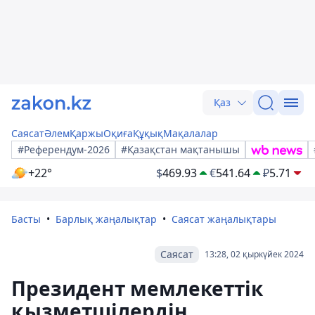
Қаз
Саясат
Әлем
Қаржы
Оқиға
Құқық
Мақалалар
#Референдум-2026
#Қазақстан мақтанышы
+22°
$
469.93
€
541.64
₽
5.71
Басты
Барлық жаңалықтар
Саясат жаңалықтары
Саясат
13:28, 02 қыркүйек 2024
Президент мемлекеттік
қызметшілердің