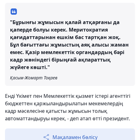
"Бұрынғы жұмысын қалай атқарғаны да
қаперде болуы керек. Меритократия
қағидаттарынан ешкім бас тартқан жоқ.
Бұл бағыттағы жұмыстың аяқ алысы жаман
емес. Қазір мемлекеттік органдардың бәрі
кадр жөніндегі бірыңғай ақпараттық
жүйеге көшті."
Қасым-Жомарт Тоқаев
Енді Үкімет пен Мемлекеттік қызмет істері агенттігі
бюджеттен қаржыландырылатын мекемелердің
кадр мәселесіне қатысты жұмысын толық
автоматтандыруы керек, - деп атап өтті президент.
Мақаламен бөлісу