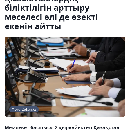
біліктілігін арттыру
мәселесі әлі де өзекті
екенін айтты
Фото: Zakon.kz
Мемлекет басшысы 2 қыркүйектегі Қазақстан