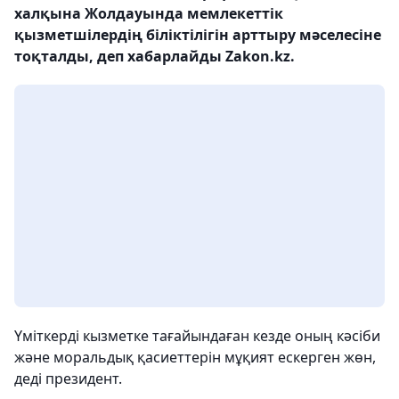
халқына Жолдауында мемлекеттік
қызметшілердің біліктілігін арттыру мәселесіне
тоқталды, деп хабарлайды Zakon.kz.
Үміткерді кызметке тағайындаған кезде оның кәсіби
және моральдық қасиеттерін мұқият ескерген жөн,
деді президент.