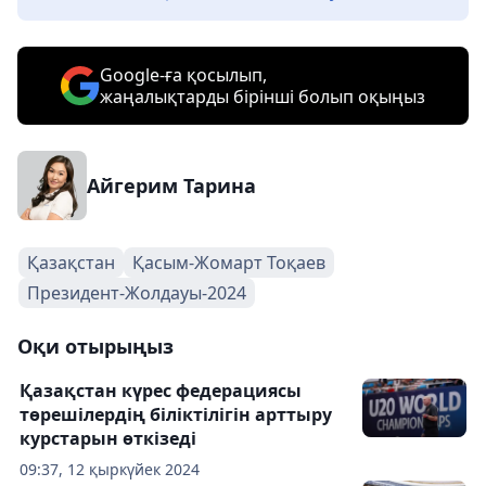
Google-ға қосылып,
жаңалықтарды бірінші болып оқыңыз
Айгерим Тарина
Қазақстан
Қасым-Жомарт Тоқаев
Президент-Жолдауы-2024
Оқи отырыңыз
Қазақстан күрес федерациясы
төрешілердің біліктілігін арттыру
курстарын өткізеді
09:37, 12 қыркүйек 2024