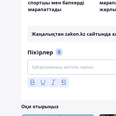
спортшы мен бапкерді
марап
марапаттады
жарлы
Жаңалықтан zakon.kz сайтында х
Пікірлер
0
Оқи отырыңыз