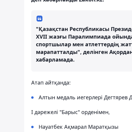
"Қазақстан Республикасы Прези
XVII жазғы Паралимпиада ойында
спортшылар мен атлеттердің жа
марапатталды", делінген Ақорда
хабарламада.
Атап айтқанда:
Алтын медаль иегерлері Дегтярев
І дәрежелі "Барыс" орденімен,
Науатбек Ақмарал Маратқызы