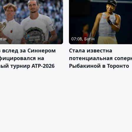
үгін
07:08, Бүгін
 вслед за Синнером
Cтала известна
фицировался на
потенциальная сопер
ый турнир ATP-2026
Рыбакиной в Торонто