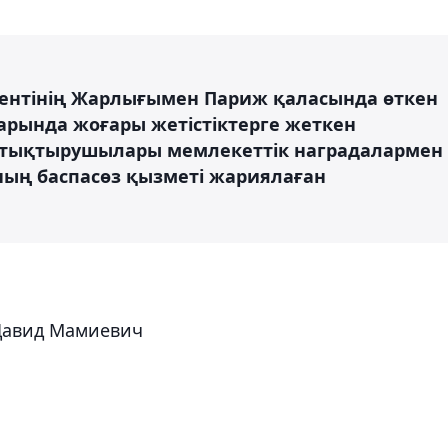
дентінің Жарлығымен Париж қаласында өткен
рында жоғары жетістіктерге жеткен
ттықтырушылары мемлекеттік наградалармен
ның баспасөз қызметі жариялаған
 Давид Мамиевич