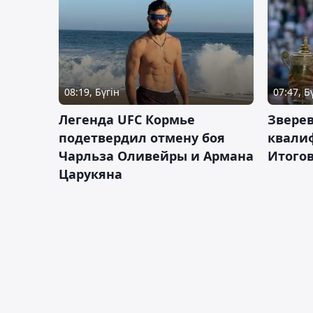
08:19, Бүгін
07:47, Б
Легенда UFC Кормье
Зверев
подетвердил отмену боя
квали
Чарльза Оливейры и Армана
Итогов
Царукяна