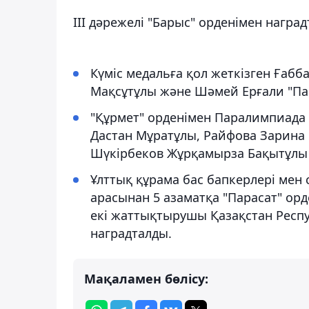
ІІІ дәрежелі "Барыс" орденімен наград
Күміс медальға қол жеткізген Ғабб
Мақсұтұлы және Шәмей Ерғали "Пар
"Құрмет" орденімен Паралимпиада
Дастан Мұратұлы, Райфова Зарина
Шүкірбеков Жұрқамырза Бақытұлы
Ұлттық құрама бас бапкерлері м
арасынан 5 азаматқа "Парасат" орде
екі жаттықтырушы Қазақстан Респ
наградталды.
Мақаламен бөлісу: