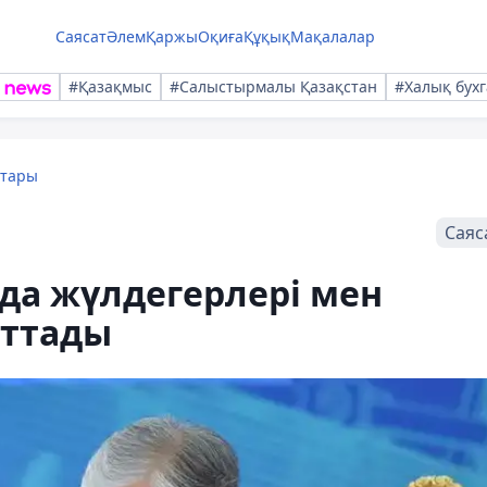
Саясат
Әлем
Қаржы
Оқиға
Құқық
Мақалалар
#Қазақмыс
#Салыстырмалы Қазақстан
#Халық бухг
қтары
Саяс
да жүлдегерлері мен
аттады