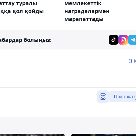
аттау туралы
мемлекеттік
ққа қол қойды
наградалармен
марапаттады
абардар болыңыз:
Пікір жаз