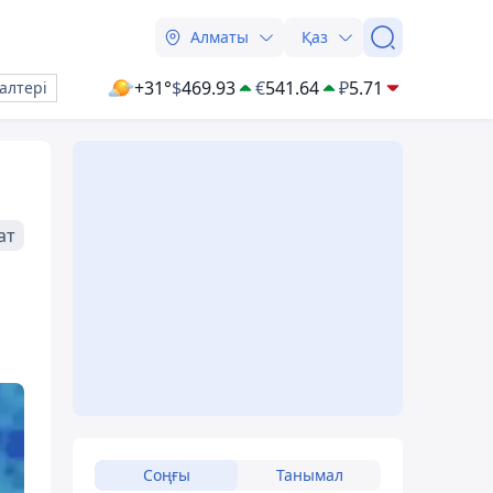
Алматы
Қаз
+31°
$
469.93
€
541.64
₽
5.71
алтері
ат
Соңғы
Танымал