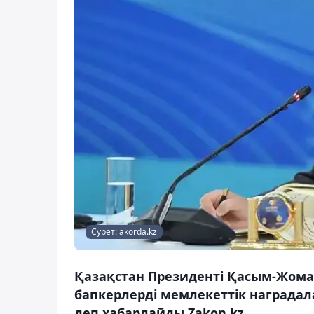
Сурет: akorda.kz
Қазақстан Президенті Қасым-Жома
бапкерлерді мемлекеттік награда
деп хабарлайды Zakon.kz.