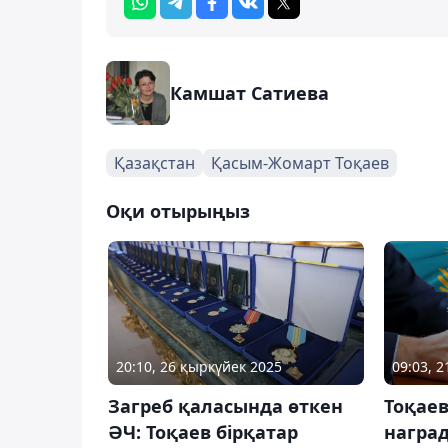
Камшат Сатиева
Қазақстан
Қасым-Жомарт Тоқаев
Оқи отырыңыз
20:10, 26 қыркүйек 2025
09:03, 
Загреб қаласында өткен
Тоқаев
ӘЧ: Тоқаев бірқатар
награ