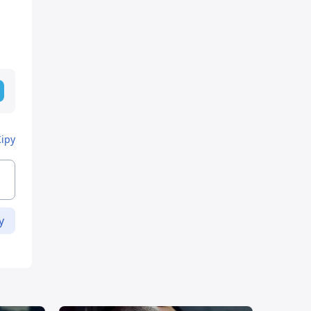
Кіру
у