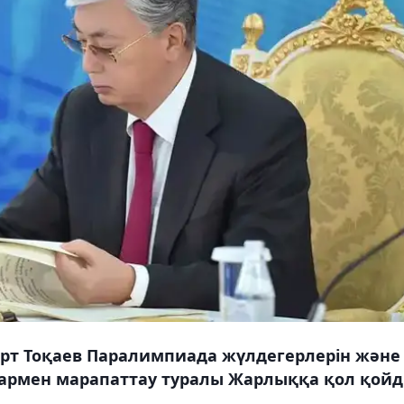
рт Тоқаев Паралимпиада жүлдегерлерін және
лармен марапаттау туралы Жарлыққа қол қойд