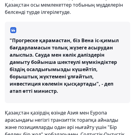
Қазақстан осы мемлекеттер тобының мүдделерін
белсенді түрде ілгерілетуде.
"Прогреске қарамастан, біз Вена іс-қимыл
бағдарламасын толық жүзеге асырудан
алыспыз. Сауда мен көлік дәліздерін
дамыту бойынша шектеулі мүмкіндіктер
біздің осалдығымызды күшейтіп,
борыштық жүктемені ұлғайтып,
инвестиция көлемін қысқартады", - деп
атап өтті министр.
Қазақстан қазірдің өзінде Азия мен Еуропа
арасындағы негізгі транзиттік торапқа айналды
және позицияларды одан әрі нығайту үшін "Бір
белдеу, бір жол" жобаларымен, Солтүстік-Оңтүстік