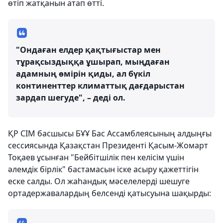
өтіп жатқанын атап өтті.
"Ондаған елдер қақтығыстар мен
тұрақсыздыққа ұшырап, мыңдаған
адамның өмірін қиды, ал бүкіл
континенттер климаттық дағдарыстан
зардап шегуде", – деді ол.
ҚР СІМ басшысы БҰҰ Бас Ассамблеясының алдыңғы
сессиясында Қазақстан Президенті Қасым-Жомарт
Тоқаев ұсынған "Бейбітшілік пен келісім үшін
әлемдік бірлік" бастамасын іске асыру қажеттігін
еске салды. Ол жаһандық мәселелерді шешуге
ортадержавалардың белсенді қатысуына шақырды: