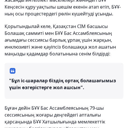
жасанды интеллект мәселелері жөніндегі БҰҰ
Кеңсесін құру уақтылы шешім екенін атап өтіп, БҰҰ-
ның осы процестердегі рөлін күшейтуді ұсынды.
Қорытындылай келе, Қазақстан СІМ басшысы
Болашақ саммиті мен БҰҰ Бас Ассамблеясының
ағымдағы сессиясы барлық ұрпақ үшін жарқын,
инклюзивті және қауіпсіз болашаққа жол ашатын
маңызды қадамдар болатынына сенім білдірді:
"Бұл іс-шаралар біздің ортақ болашағымыз
үшін өзгерістерге жол ашсын".
Бұған дейін БҰҰ Бас Ассамблеясының 79-шы
сессиясының жоғары деңгейдегі апталығы
қарсаңында БҰҰ Хатшылығында мемлекеттік