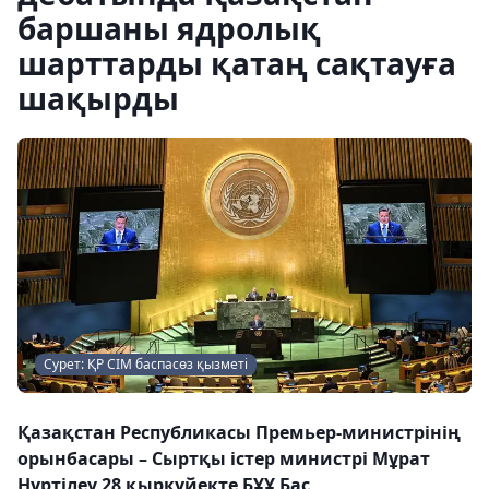
баршаны ядролық
шарттарды қатаң сақтауға
шақырды
Сурет: ҚР СІМ баспасөз қызметі
Қазақстан Республикасы Премьер-министрінің
орынбасары – Сыртқы істер министрі Мұрат
Нұртілеу 28 қыркүйекте БҰҰ Бас