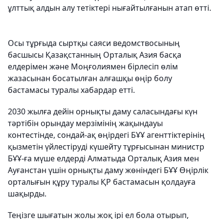
ұлттық алдын алу тетіктері нығайтылғанын атап өтті.
Осы тұрғыда сыртқы саяси ведомствосының
басшысы Қазақстанның Орталық Азия басқа
елдерімен және Моңғолиямен бірлесіп өлім
жазасынан босатылған алғашқы өңір болу
бастамасы туралы хабардар етті.
2030 жылға дейін орнықты даму саласындағы күн
тәртібін орындау мерзімінің жақындауы
контестінде, сондай-ақ өңірдегі БҰҰ агенттіктерінің
қызметін үйлестіруді күшейту тұрғысынан министр
БҰҰ-ға мүше елдерді Алматыда Орталық Азия мен
Ауғанстан үшін орнықты даму жөніндегі БҰҰ Өңірлік
орталығын құру туралы ҚР бастамасын қолдауға
шақырды.
Теңізге шығатын жолы жоқ ірі ел бола отырып,