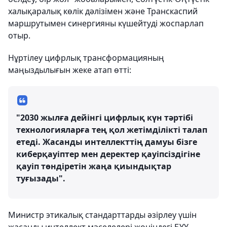
халықаралық көлік дәлізімен және Транскаспий
маршрутымен синергияны күшейтуді жоспарлап
отыр.
Нұртілеу цифрлық трансформацияның
маңыздылығын жеке атап өтті:
"2030 жылға дейінгі цифрлық күн тәртібі
технологияларға тең қол жетімділікті талап
етеді. Жасанды интеллекттің дамуы бізге
киберқауіптер мен деректер қауіпсіздігіне
қауіп төндіретін жаңа қиындықтар
туғызады".
Министр этикалық стандарттарды әзірлеу үшін