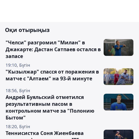
Оқи отырыңыз
"Челси" разгромил "Милан" в
Джакарте: Дастан Сатпаев остался в
запасе
19:10, Бүгін
"Кызылжар" спасся от поражения в
матче с "Алтаем" на 93-й минуте
18:56, Бүгін
Андрей Буяльский отметился
результативным пасом в
контрольном матче за "Полонию
Бытом"
18:20, Бүгін
Теннисистка Соня Жиенбаева