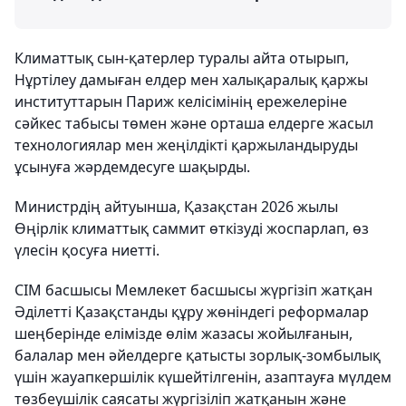
Климаттық сын-қатерлер туралы айта отырып,
Нұртілеу дамыған елдер мен халықаралық қаржы
институттарын Париж келісімінің ережелеріне
сәйкес табысы төмен және орташа елдерге жасыл
технологиялар мен жеңілдікті қаржыландыруды
ұсынуға жәрдемдесуге шақырды.
Министрдің айтуынша, Қазақстан 2026 жылы
Өңірлік климаттық саммит өткізуді жоспарлап, өз
үлесін қосуға ниетті.
СІМ басшысы Мемлекет басшысы жүргізіп жатқан
Әділетті Қазақстанды құру жөніндегі реформалар
шеңберінде елімізде өлім жазасы жойылғанын,
балалар мен әйелдерге қатысты зорлық-зомбылық
үшін жауапкершілік күшейтілгенін, азаптауға мүлдем
төзбеушілік саясаты жүргізіліп жатқанын және