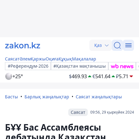
Қаз
Саясат
Әлем
Қаржы
Оқиға
Құқық
Мақалалар
#Референдум-2026
#Қазақстан мақтанышы
+25°
$
469.93
€
541.64
₽
5.71
Басты
Барлық жаңалықтар
Саясат жаңалықтары
Саясат
09:56, 29 қыркүйек 2024
БҰҰ Бас Ассамблеясы
дебатында Қазақстан