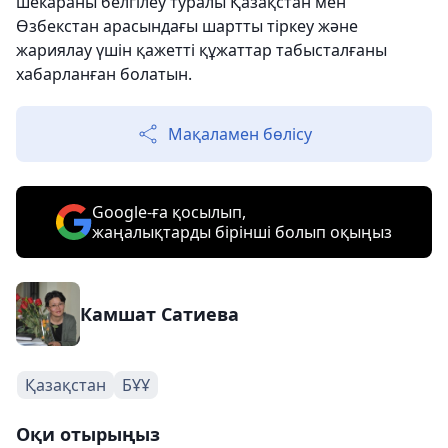
шекараны белгілеу туралы Қазақстан мен
Өзбекстан арасындағы шартты тіркеу және
жариялау үшін қажетті құжаттар табысталғаны
хабарланған болатын.
Мақаламен бөлісу
Google-ға қосылып,
жаңалықтарды бірінші болып оқыңыз
Камшат Сатиева
Қазақстан
БҰҰ
Оқи отырыңыз