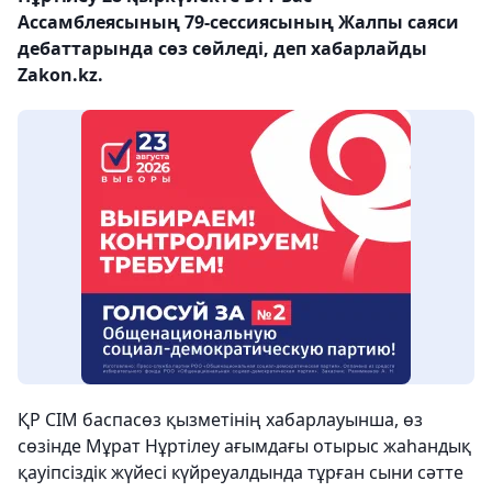
Ассамблеясының 79-сессиясының Жалпы саяси
дебаттарында сөз сөйледі, деп хабарлайды
Zakon.kz.
ҚР СІМ баспасөз қызметінің хабарлауынша, өз
сөзінде Мұрат Нұртілеу ағымдағы отырыс жаһандық
қауіпсіздік жүйесі күйреуалдында тұрған сыни сәтте