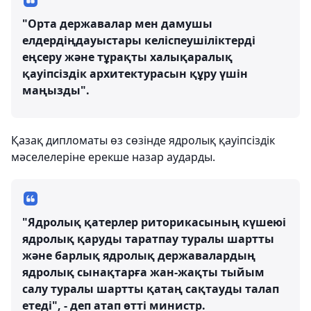
"Орта державалар мен дамушы
елдердіңдауыстары келіспеушіліктерді
еңсеру және тұрақты халықаралық
қауіпсіздік архитектурасын құру үшін
маңызды".
Қазақ дипломаты өз сөзінде ядролық қауіпсіздік
мәселелеріне ерекше назар аударды.
"Ядролық қатерлер риторикасының күшеюі
ядролық қаруды таратпау туралы шартты
және барлық ядролық державалардың
ядролық сынақтарға жан-жақты тыйым
салу туралы шартты қатаң сақтауды талап
етеді", - деп атап өтті министр.