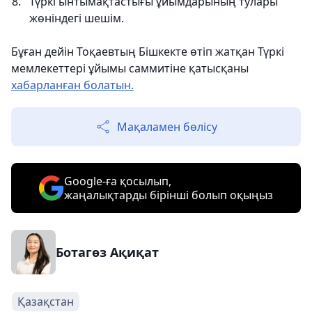
Түркі ынтымақтастығы ұйымдарының тулары
жөніндегі шешім.
Бұған дейін Тоқаевтың Бішкекте өтіп жатқан Түркі
мемлекеттері ұйымы саммитіне қатысқаны
хабарланған болатын.
Мақаламен бөлісу
Google-ға қосылып,
жаңалықтарды бірінші болып оқыңыз
Ботагөз Ақиқат
Қазақстан