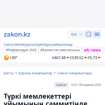
Қаз
Саясат
Әлем
Қаржы
Оқиға
Құқық
Мақалалар
#Референдум-2026
#Қазақстан мақтанышы
+30°
$
467.48
€
539.52
₽
5.73
Басты
Барлық жаңалықтар
Саясат жаңалықтары
Саясат
14:21, 06 қараша 2024
Түркі мемлекеттері
ұйымының саммитінде