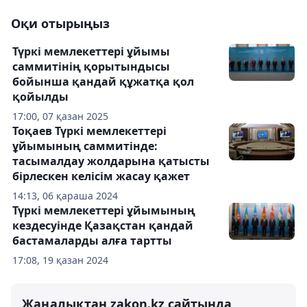
Оқи отырыңыз
Түркі мемлекеттері ұйымы
саммитінің қорытындысы
бойынша қандай құжатқа қол
қойылды
17:00, 07 қазан 2025
Тоқаев Түркі мемлекеттері
ұйымының саммитінде:
тасымалдау жолдарына қатысты
бірлескен келісім жасау қажет
14:13, 06 қараша 2024
Түркі мемлекеттері ұйымының
кездесуінде Қазақстан қандай
бастамаларды алға тартты
17:08, 19 қазан 2024
Жаңалықтан zakon.kz сайтында