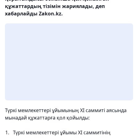
құжаттардың тізімін жариялады, деп
хабарлайды Zakon.kz.
Түркі мемлекеттері ұйымының XI саммиті аясында
мынадай құжаттарға қол қойылды:
Түркі мемлекеттері ұйымы XI саммитінің