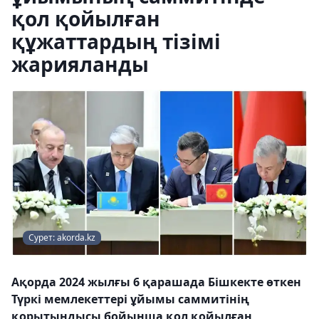
қол қойылған
құжаттардың тізімі
жарияланды
Сурет: akorda.kz
Ақорда 2024 жылғы 6 қарашада Бішкекте өткен
Түркі мемлекеттері ұйымы саммитінің
қорытындысы бойынша қол қойылған