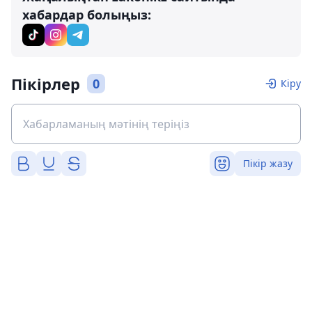
хабардар болыңыз:
Пікірлер
0
Кіру
Пікір жазу