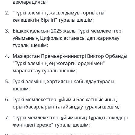
декларациясы;
"Түркі әлемінің жасыл дамуы: орнықты
келешектің бірлігі" туралы шешім;
Бішкек қаласын 2025 жылы Түркі мемлекеттері
ұйымының Цифрлық астанасы деп жариялау
туралы шешім;
Мажарстан Премьер-министрі Виктор Орбанды
"Түркі әлемінің ең жоғарғы орденімен"
марапаттау туралы шешім;
Түркі әлемінің хартиясын қабылдау туралы
шешім;
Түркі мемлекеттері ұйымы Бас хатшысының
орынбасарларын тағайындау туралы шешім;
"Түркі мемлекеттері ұйымының Тұрақты өкілдері
жөніндегі ереже" туралы шешім;