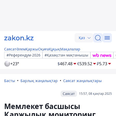
Қаз
Саясат
Әлем
Қаржы
Оқиға
Құқық
Мақалалар
#Референдум-2026
#Қазақстан мақтанышы
+23°
$
467.48
€
539.52
₽
5.73
Басты
Барлық жаңалықтар
Саясат жаңалықтары
Саясат
15:57, 08 қаңтар 2025
Мемлекет басшысы
Қаржылық мониторинг