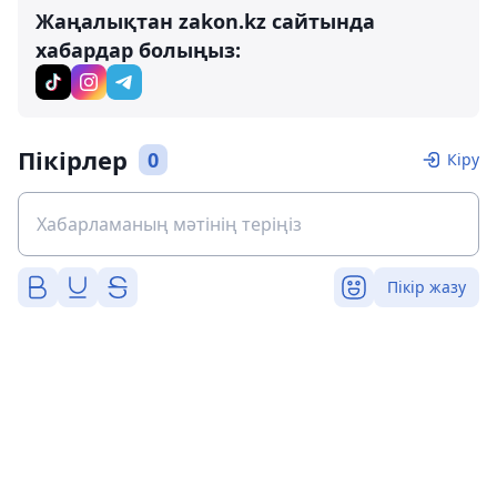
Жаңалықтан zakon.kz сайтында
хабардар болыңыз:
Пікірлер
0
Кіру
Пікір жазу