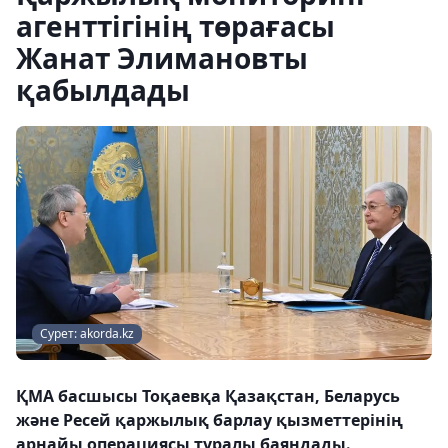
агенттігінің төрағасы
Жанат Элимановты
қабылдады
Сурет: akorda.kz
ҚМА басшысы Тоқаевқа Қазақстан, Беларусь
және Ресей қаржылық барлау қызметтерінің
арнайы операциясы туралы баяндады.