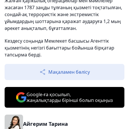
Жалған қаржылық операциялар мен мәмілелер
жасаған 1787 заңды тұлғаның қызметі тоқтатылған,
сондай-ақ террористік және экстремистік
ұйымдардың шоттарына қаражат аударуға 1,2 мың
әрекет анықталып, бұғатталған.
Кездесу соңында Мемлекет басшысы Агенттік
қызметінің негізгі бағыттары бойынша бірқатар
тапсырма берді.
Мақаламен бөлісу
Google-ға қосылып,
жаңалықтарды бірінші болып оқыңыз
Айгерим Тарина