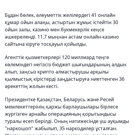
Бұдан бөлек, әлеуметтік желілердегі 41 онлайн
құмар ойын алаңы, астыртын жұмыс істейтін 30
ойын залы, казино мен букмекерлік кеңсе
әшкереленді. 11,7 мыңнан астам онлайн-казино
сайтына кіруге тосқауыл қойылды.
Агенттік қызметкерлері 120 миллиард теңге
көлеміндегі негізсіз бюджет шығындарының алдын
алып, заңсыз крипто алмастырушы арқылы
қылмыстық кірістерді заңдастыруға ниеттенген 36
әрекеттің жолын кесті.
Президентке Қазақстан, Беларусь және Ресей
мемлекеттерінің қаржы барлаушылары бірлесе
жүргізген арнайы операцияның қорытындысы
туралы есеп берілді. Оның нәтижесінде үш ауқымды
"наркошоп" жабылып, 35 наркодилер ұсталған.