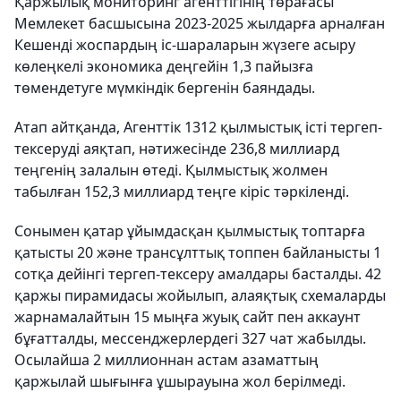
Қаржылық мониторинг агенттігінің төрағасы
Мемлекет басшысына 2023-2025 жылдарға арналған
Кешенді жоспардың іс-шараларын жүзеге асыру
көлеңкелі экономика деңгейін 1,3 пайызға
төмендетуге мүмкіндік бергенін баяндады.
Атап айтқанда, Агенттік 1312 қылмыстық істі тергеп-
тексеруді аяқтап, нәтижесінде 236,8 миллиард
теңгенің залалын өтеді. Қылмыстық жолмен
табылған 152,3 миллиард теңге кіріс тәркіленді.
Сонымен қатар ұйымдасқан қылмыстық топтарға
қатысты 20 және трансұлттық топпен байланысты 1
сотқа дейінгі тергеп-тексеру амалдары басталды. 42
қаржы пирамидасы жойылып, алаяқтық схемаларды
жарнамалайтын 15 мыңға жуық сайт пен аккаунт
бұғатталды, мессенджерлердегі 327 чат жабылды.
Осылайша 2 миллионнан астам азаматтың
қаржылай шығынға ұшырауына жол берілмеді.