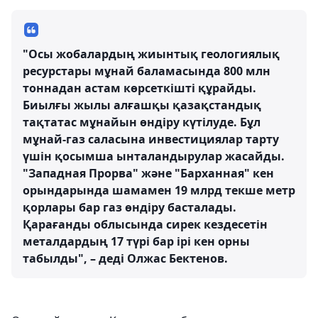
"Осы жобалардың жиынтық геологиялық
ресурстары мұнай баламасында 800 млн
тоннадан астам көрсеткішті құрайды.
Биылғы жылы алғашқы қазақстандық
тақтатас мұнайын өндіру күтілуде. Бұл
мұнай-газ саласына инвестициялар тарту
үшін қосымша ынталандырулар жасайды.
"Западная Прорва" және "Барханная" кен
орындарында шамамен 19 млрд текше метр
қорлары бар газ өндіру басталады.
Қарағанды облысында сирек кездесетін
металдардың 17 түрі бар ірі кен орны
табылды", – деді Олжас Бектенов.