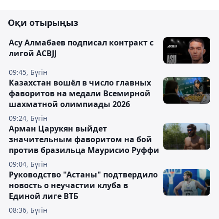
Оқи отырыңыз
Асу Алмабаев подписал контракт с
лигой ACBJJ
09:45, Бүгін
Казахстан вошёл в число главных
фаворитов на медали Всемирной
шахматной олимпиады 2026
09:24, Бүгін
Арман Царукян выйдет
значительным фаворитом на бой
против бразильца Маурисио Руффи
09:04, Бүгін
Руководство "Астаны" подтвердило
новость о неучастии клуба в
Единой лиге ВТБ
08:36, Бүгін