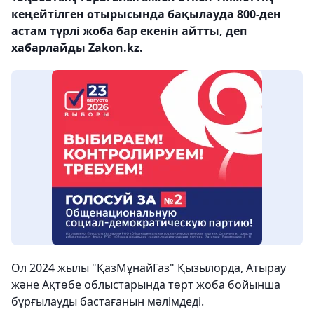
кеңейтілген отырысында бақылауда 800-ден
астам түрлі жоба бар екенін айтты, деп
хабарлайды Zakon.kz.
Ол 2024 жылы "ҚазМұнайГаз" Қызылорда, Атырау
және Ақтөбе облыстарында төрт жоба бойынша
бұрғылауды бастағанын мәлімдеді.