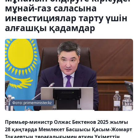
мұнай-газ саласына
инвестициялар тарту үшін
алғашқы қадамдар
Фото: primeminister.kz
Премьер-министр Олжас Бектенов 2025 жылғы
28 қаңтарда Мемлекет Басшысы Қасым-Жомарт
Тоқаевтың төрағалығымен өткен Үкіметтің