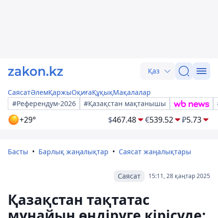
Қаз
Саясат
Әлем
Қаржы
Оқиға
Құқық
Мақалалар
#Референдум-2026
#Қазақстан мақтанышы
+29°
$
467.48
€
539.52
₽
5.73
Басты
Барлық жаңалықтар
Саясат жаңалықтары
Саясат
15:11, 28 қаңтар 2025
Қазақстан тақтатас
мұнайын өндіруге кірісуде: