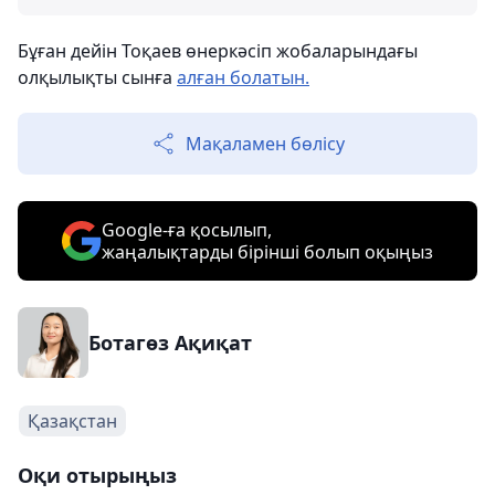
Бұған дейін Тоқаев өнеркәсіп жобаларындағы
олқылықты сынға
алған болатын.
Мақаламен бөлісу
Google-ға қосылып,
жаңалықтарды бірінші болып оқыңыз
Ботагөз Ақиқат
Қазақстан
Оқи отырыңыз