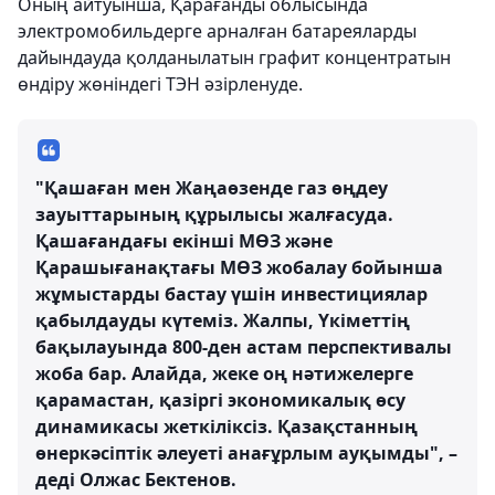
Оның айтуынша, Қарағанды облысында
электромобильдерге арналған батареяларды
дайындауда қолданылатын графит концентратын
өндіру жөніндегі ТЭН әзірленуде.
"Қашаған мен Жаңаөзенде газ өңдеу
зауыттарының құрылысы жалғасуда.
Қашағандағы екінші МӨЗ және
Қарашығанақтағы МӨЗ жобалау бойынша
жұмыстарды бастау үшін инвестициялар
қабылдауды күтеміз. Жалпы, Үкіметтің
бақылауында 800-ден астам перспективалы
жоба бар. Алайда, жеке оң нәтижелерге
қарамастан, қазіргі экономикалық өсу
динамикасы жеткіліксіз. Қазақстанның
өнеркәсіптік әлеуеті анағұрлым ауқымды", –
деді Олжас Бектенов.