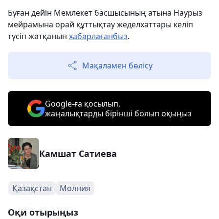
Бұған дейін Мемлекет басшысының атына Наурыз
мейрамына орай құттықтау жеделхаттары келіп
түсіп жатқанын
хабарлағанбыз
.
Мақаламен бөлісу
Google-ға қосылып,
жаңалықтарды бірінші болып оқыңыз
Камшат Сатиева
Қазақстан
Молния
Оқи отырыңыз