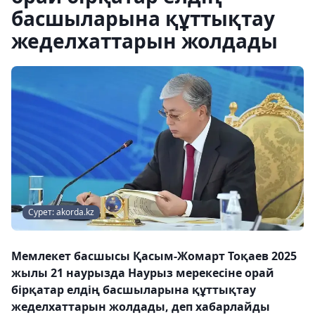
басшыларына құттықтау
жеделхаттарын жолдады
Сурет: akorda.kz
Мемлекет басшысы Қасым-Жомарт Тоқаев 2025
жылы 21 наурызда Наурыз мерекесіне орай
бірқатар елдің басшыларына құттықтау
жеделхаттарын жолдады, деп хабарлайды