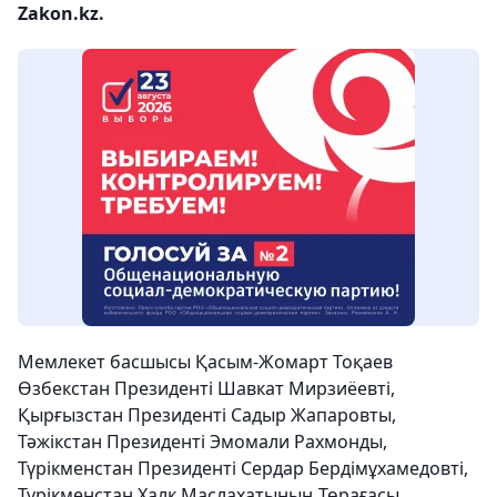
Zakon.kz.
Мемлекет басшысы Қасым-Жомарт Тоқаев
Өзбекстан Президенті Шавкат Мирзиёевті,
Қырғызстан Президенті Садыр Жапаровты,
Тәжікстан Президенті Эмомали Рахмонды,
Түрікменстан Президенті Сердар Бердімұхамедовті,
Түрікменстан Халк Маслахатының Төрағасы