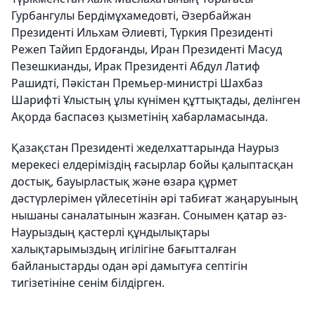
Гурбангулы Бердімұхамедовті, Әзербайжан
Президенті Ильхам Әлиевті, Түркия Президенті
Режеп Тайип Ердоғанды, Иран Президенті Масуд
Пезешкианды, Ирак Президенті Абдул Латиф
Рашидті, Пәкістан Премьер-министрі Шахбаз
Шарифті Ұлыстың ұлы күнімен құттықтады, делінген
Ақорда баспасөз қызметінің хабарламасында.
Қазақстан Президенті жеделхаттарында Наурыз
мерекесі елдеріміздің ғасырлар бойы қалыптасқан
достық, бауырластық және өзара құрмет
дәстүрлерімен үйлесетінін әрі табиғат жаңаруының
нышаны саналатынын жазған. Сонымен қатар әз-
Наурыздың қастерлі құндылықтары
халықтарымыздың игілігіне бағытталған
байланыстарды одан әрі дамытуға септігін
тигізетініне сенім білдірген.