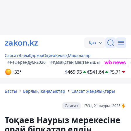
Қаз
Саясат
Әлем
Қаржы
Оқиға
Құқық
Мақалалар
#Референдум-2026
#Қазақстан мақтанышы
+33°
$
469.93
€
541.64
₽
5.71
Басты
Барлық жаңалықтар
Саясат жаңалықтары
Саясат
17:31, 21 наурыз 2025
Тоқаев Наурыз мерекесіне
орай бірқатар елдің