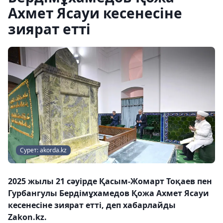
Ахмет Ясауи кесенесіне
зиярат етті
Сурет: akorda.kz
2025 жылы 21 сәуірде Қасым-Жомарт Тоқаев пен
Гурбангулы Бердімұхамедов Қожа Ахмет Ясауи
кесенесіне зиярат етті, деп хабарлайды
Zakon.kz.