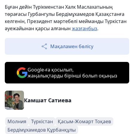
Бұған дейін Түрікменстан Халк Маслахатының
төрағасы Гурбангулы Бердімұхамедов Қазақстанға
келгенін, Президент мәртебелі мейманды Түркістан
әуежайынан қарсы алғанын
жазғанбыз
.
Мақаламен бөлісу
Google-ға қосылып,
жаңалықтарды бірінші болып оқыңыз
Камшат Сатиева
Молния
Түркістан
Қасым-Жомарт Тоқаев
Бердімұхамедов Құрбанқұлы