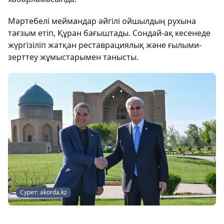
Мәртебелі меймандар әйгілі ойшылдың рухына
тағзым етіп, Құран бағыштады. Сондай-ақ кесенеде
жүргізіліп жатқан реставрациялық және ғылыми-
зерттеу жұмыстарымен танысты.
Сурет: akorda.kz