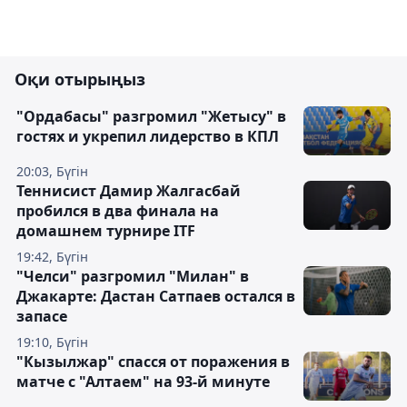
Оқи отырыңыз
"Ордабасы" разгромил "Жетысу" в
гостях и укрепил лидерство в КПЛ
20:03, Бүгін
Теннисист Дамир Жалгасбай
пробился в два финала на
домашнем турнире ITF
19:42, Бүгін
"Челси" разгромил "Милан" в
Джакарте: Дастан Сатпаев остался в
запасе
19:10, Бүгін
"Кызылжар" спасся от поражения в
матче с "Алтаем" на 93-й минуте