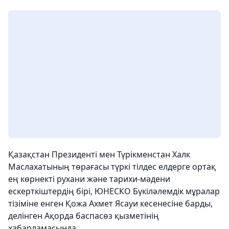
Қазақстан Президенті мен Түрікменстан Халк
Маслахатының төрағасы түркі тілдес елдерге ортақ
ең көрнекті рухани және тарихи-мәдени
ескерткіштердің бірі, ЮНЕСКО Бүкіләлемдік мұралар
тізіміне енген Қожа Ахмет Ясауи кесенесіне барды,
делінген Ақорда баспасөз қызметінің
хабарламасында.