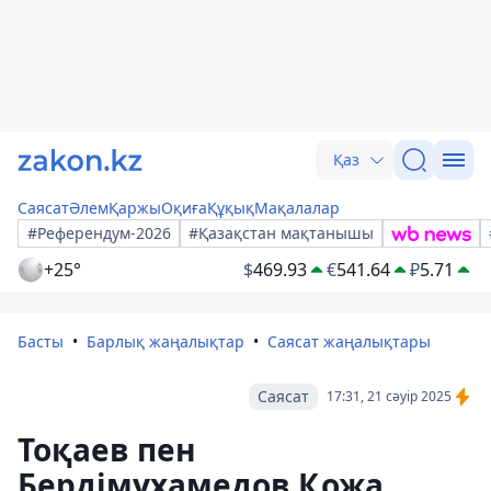
Қаз
Саясат
Әлем
Қаржы
Оқиға
Құқық
Мақалалар
#Референдум-2026
#Қазақстан мақтанышы
+25°
$
469.93
€
541.64
₽
5.71
Басты
Барлық жаңалықтар
Саясат жаңалықтары
Саясат
17:31, 21 сәуір 2025
Тоқаев пен
Бердімұхамедов Қожа