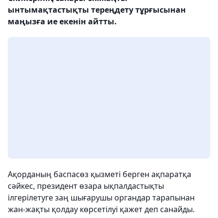
ынтымақтастықты тереңдету тұрғысынан
маңызға ие екенін айтты.
Ақорданың баспасөз қызметі берген ақпаратқа
сәйкес, президент өзара ықпалдастықты
ілгерілетуге заң шығарушы органдар тарапынан
жан-жақты қолдау көрсетілуі қажет деп санайды.