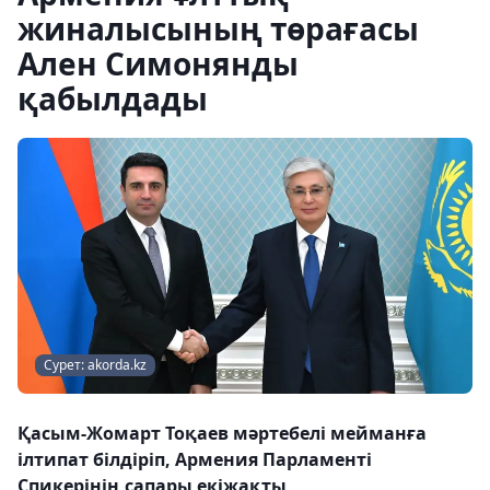
жиналысының төрағасы
Ален Симонянды
қабылдады
Сурет: akorda.kz
Қасым-Жомарт Тоқаев мәртебелі мейманға
ілтипат білдіріп, Армения Парламенті
Спикерінің сапары екіжақты