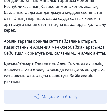
Сондай-ақ Ұлттық жиналыс төрағасы Армения
Республикасының Қазақстанмен экономикалық
байланыстарды жандандыруға мүдделі екенін атап
өтті. Оның пікірінше, өзара сауда-саттық көлемін
арттыруға ықпал ететін нақты шараларды қолға алу
керек.
Армян тарапы орайлы сәтті пайдалана отырып,
Қазақстанның Армения мен Әзербайжан арасында
бейбітшілік орнатуға күш салғаны үшін алғыс айтты.
Қасым-Жомарт Тоқаев пен Ален Симонян екі елдің
әл-ауқаты мен өрлеуі жолында қазақ-армян қарым-
қатынасын жан-жақты нығайтуға бейіл екенін
растады.
Мақаламен бөлісу