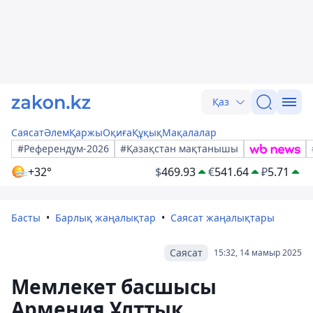
Қаз
Саясат
Әлем
Қаржы
Оқиға
Құқық
Мақалалар
#Референдум-2026
#Қазақстан мақтанышы
+32°
$
469.93
€
541.64
₽
5.71
Басты
Барлық жаңалықтар
Саясат жаңалықтары
Саясат
15:32, 14 мамыр 2025
Мемлекет басшысы
Армения Ұлттық