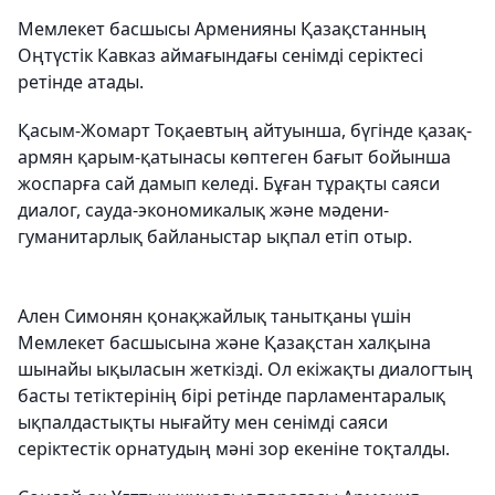
Мемлекет басшысы Арменияны Қазақстанның
Оңтүстік Кавказ аймағындағы сенімді серіктесі
ретінде атады.
Қасым-Жомарт Тоқаевтың айтуынша, бүгінде қазақ-
армян қарым-қатынасы көптеген бағыт бойынша
жоспарға сай дамып келеді. Бұған тұрақты саяси
диалог, сауда-экономикалық және мәдени-
гуманитарлық байланыстар ықпал етіп отыр.
Ален Симонян қонақжайлық танытқаны үшін
Мемлекет басшысына және Қазақстан халқына
шынайы ықыласын жеткізді. Ол екіжақты диалогтың
басты тетіктерінің бірі ретінде парламентаралық
ықпалдастықты нығайту мен сенімді саяси
серіктестік орнатудың мәні зор екеніне тоқталды.