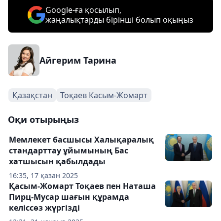
Google-ға қосылып,
жаңалықтарды бірінші болып оқыңыз
Айгерим Тарина
Қазақстан
Тоқаев Касым-Жомарт
Оқи отырыңыз
Мемлекет басшысы Халықаралық
стандарттау ұйымының Бас
хатшысын қабылдады
16:35, 17 қазан 2025
Қасым-Жомарт Тоқаев пен Наташа
Пирц-Мусар шағын құрамда
келіссөз жүргізді