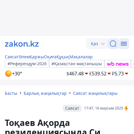
Қаз
Саясат
Әлем
Қаржы
Оқиға
Құқық
Мақалалар
#Референдум-2026
#Қазақстан мақтанышы
+30°
$
467.48
€
539.52
₽
5.73
Басты
Барлық жаңалықтар
Саясат жаңалықтары
Саясат
17:47, 16 маусым 2025
Тоқаев Ақорда
резиденциясында Си