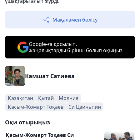
ұшақтары алып жүрді.
Мақаламен бөлісу
Google-ға қосылып,
жаңалықтарды бірінші болып оқыңыз
Камшат Сатиева
Қазақстан
Қытай
Молния
Қасым-Жомарт Тоқаев
Си Цзиньпин
Оқи отырыңыз
Қасым-Жомарт Тоқаев Си