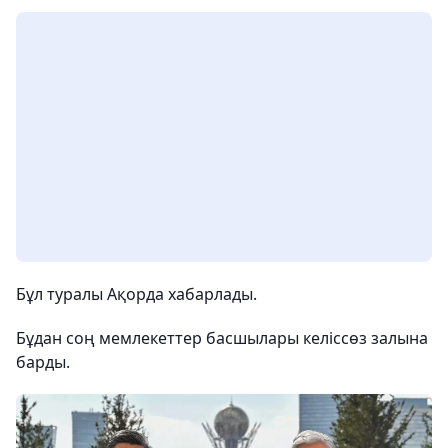
Бұл туралы Ақорда хабарлады.
Бұдан соң мемлекеттер басшылары келіссөз залына
барды.