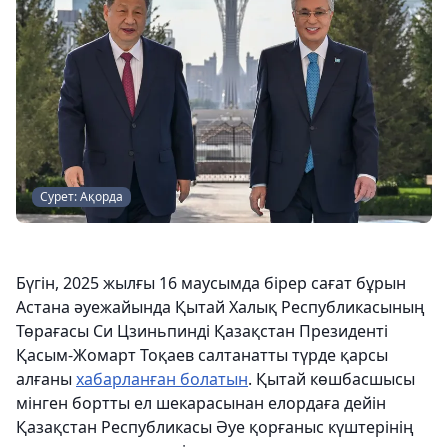
Сурет: Ақорда
Бүгін, 2025 жылғы 16 маусымда бірер сағат бұрын
Астана әуежайында Қытай Халық Республикасының
Төрағасы Си Цзиньпинді Қазақстан Президенті
Қасым-Жомарт Тоқаев салтанатты түрде қарсы
алғаны
хабарланған болатын
. Қытай көшбасшысы
мінген бортты ел шекарасынан елордаға дейін
Қазақстан Республикасы Әуе қорғаныс күштерінің