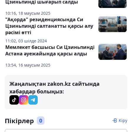
Цзиньпинді шығарып салды
10:16, 18 маусым 2025
"Ақорда" резиденциясында Си
Цзиньпинді салтанатты қарсы алу
рәсімі өтті
11:02, 03 шілде 2024
Мемлекет басшысы Си Цзиньпинді
Астана әуежайында қарсы алды
13:54, 16 маусым 2025
Жаңалықтан zakon.kz сайтында
хабардар болыңыз:
Пікірлер
0
Кіру