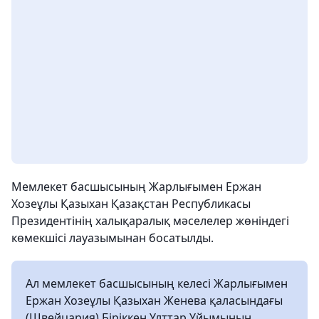
Мемлекет басшысының Жарлығымен Ержан
Хозеұлы Қазыхан Қазақстан Республикасы
Президентінің халықаралық мәселелер жөніндегі
көмекшісі лауазымынан босатылды.
Ал мемлекет басшысының келесі Жарлығымен
Ержан Хозеұлы Қазыхан Женева қаласындағы
(Швейцария) Біріккен Ұлттар Ұйымының