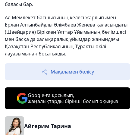
баласы бар.
Ал Мемлекет басшысының келесі жарлығымен
Ерлан Алтынбайұлы Әлімбаев Женева қаласындағы
(Швейцария) Біріккен Ұлттар Ұйымының бөлімшесі
мен басқа да халықаралық ұйымдар жанындағы
Қазақстан Республикасының Тұрақты өкілі
лауазымынан босатылды.
Мақаламен бөлісу
Google-ға қосылып,
жаңалықтарды бірінші болып оқыңыз
Айгерим Тарина