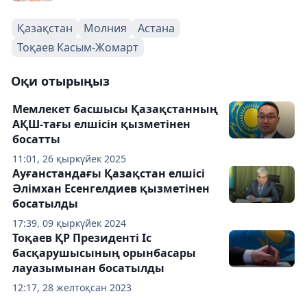
Қазақстан
Молния
Астана
Тоқаев Касым-Жомарт
Оқи отырыңыз
Мемлекет басшысы Қазақстанның
АҚШ-тағы елшісін қызметінен
босатты
11:01, 26 қыркүйек 2025
Ауғанстандағы Қазақстан елшісі
Әлімхан Есенгелдиев қызметінен
босатылды
17:39, 09 қыркүйек 2024
Тоқаев ҚР Президенті Іс
басқарушысының орынбасары
лауазымынан босатылды
12:17, 28 желтоқсан 2023