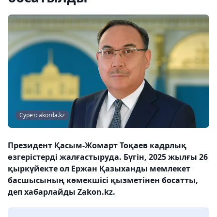
Сурет: akorda.kz
Президент Қасым-Жомарт Тоқаев кадрлық
өзгерістерді жалғастыруда. Бүгін, 2025 жылғы 26
қыркүйекте ол Ержан Қазыханды мемлекет
басшысының көмекшісі қызметінен босатты,
деп хабарлайды Zakon.kz.