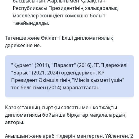
басшысының Жарлығымен Қазақстан
Республикасы Президентінің халықаралық
мәселелер жөніндегі көмекшісі болып
тағайындалды.
Төтенше және Өкілетті Елші дипломатиялық
дәрежесіне ие.
"Құрмет" (2011), "Парасат" (2016), III, ІІ дәрежелі
"Барыс" (2021, 2024) ордендерімен, ҚР
Президент Әкімшілігінің "Мінсіз қызметі үшін"
төс белгісімен (2014) марапатталған.
Қазақстанның сыртқы саясаты мен көпжақты
дипломатиясы бойынша бірқатар мақалалардың
авторы.
Ағылшын және араб тілдерін меңгерген. Үйленген, 2