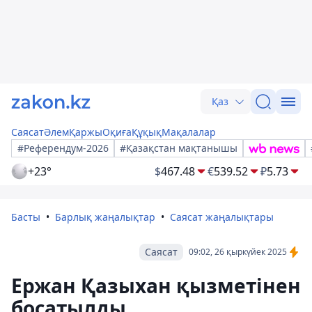
Қаз
Саясат
Әлем
Қаржы
Оқиға
Құқық
Мақалалар
#Референдум-2026
#Қазақстан мақтанышы
+23°
$
467.48
€
539.52
₽
5.73
Басты
Барлық жаңалықтар
Саясат жаңалықтары
Саясат
09:02, 26 қыркүйек 2025
Ержан Қазыхан қызметінен
босатылды