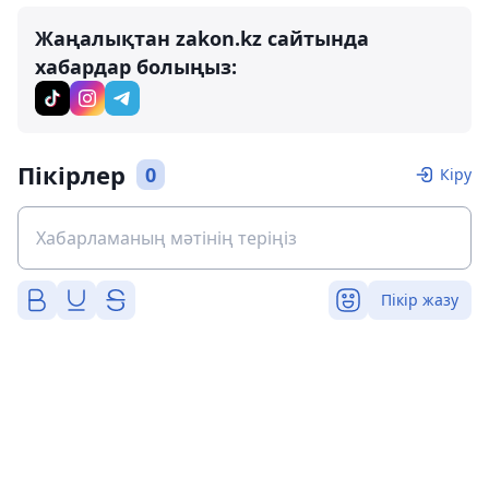
Жаңалықтан zakon.kz сайтында
хабардар болыңыз:
Пікірлер
0
Кіру
Пікір жазу