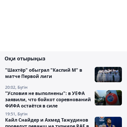
Оқи отырыңыз
"Шахтёр" обыграл "Каспий М" в
матче Первой лиги
20:02, Бүгін
"Условия не выполнены": в УЕФА
заявили, что бойкот соревнований
ФИФА остаётся в силе
19:51, Бүгін
Кайл Снайдер и Ахмед Тажудинов
проведут реванш на турнире RAF в