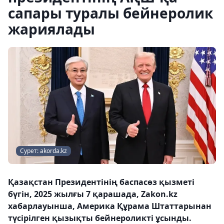
сапары туралы бейнеролик
жариялады
Сурет: akorda.kz
Қазақстан Президентінің баспасөз қызметі
бүгін, 2025 жылғы 7 қарашада, Zakon.kz
хабарлауынша, Америка Құрама Штаттарынан
түсірілген қызықты бейнероликті ұсынды.