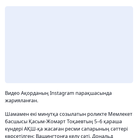
Видео Ақорданың Instagram парақшасында
жарияланған.
Шамамен екі минутқа созылатын роликте Мемлекет
басшысы Қасым-Жомарт Тоқаевтың 5–6 қараша
күндері АҚШ-қа жасаған ресми сапарының сәттері
көрсетілген: Вашингтонға келу сәті, Дональд