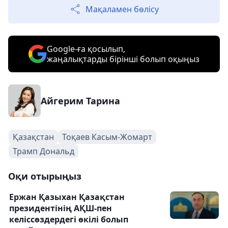
Мақаламен бөлісу
Google-ға қосылып,
жаңалықтарды бірінші болып оқыңыз
Айгерим Тарина
Қазақстан
Тоқаев Касым-Жомарт
Трамп Дональд
Оқи отырыңыз
Ержан Қазыхан Қазақстан
президентінің АҚШ-пен
келіссөздердегі өкілі болып