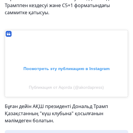
Трамппен кездесуі және С5+1 форматындағы
саммитке қатысуы.
Посмотреть эту публикацию в Instagram
Публикация от Aqorda (@akordapress)
Бұған дейін АҚШ президенті Дональд Трамп
Қазақстанның "күш клубына" қосылғанын
мәлімдеген болатын.