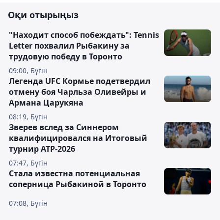
Оқи отырыңыз
"Находит способ побеждать": Tennis
Letter похвалил Рыбакину за
трудовую победу в Торонто
09:00, Бүгін
Легенда UFC Кормье подетвердил
отмену боя Чарльза Оливейры и
Армана Царукяна
08:19, Бүгін
Зверев вслед за Синнером
квалифицировался на Итоговый
турнир ATP-2026
07:47, Бүгін
Cтала известна потенциальная
соперница Рыбакиной в Торонто
07:08, Бүгін