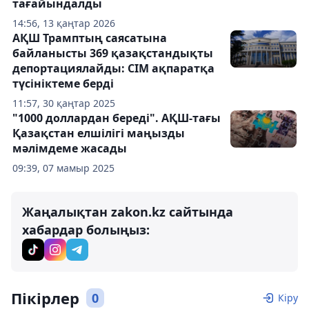
тағайындалды
14:56, 13 қаңтар 2026
АҚШ Трамптың саясатына
байланысты 369 қазақстандықты
депортациялайды: СІМ ақпаратқа
түсініктеме берді
11:57, 30 қаңтар 2025
"1000 доллардан береді". АҚШ-тағы
Қазақстан елшілігі маңызды
мәлімдеме жасады
09:39, 07 мамыр 2025
Жаңалықтан zakon.kz сайтында
хабардар болыңыз:
Пікірлер
0
Кіру