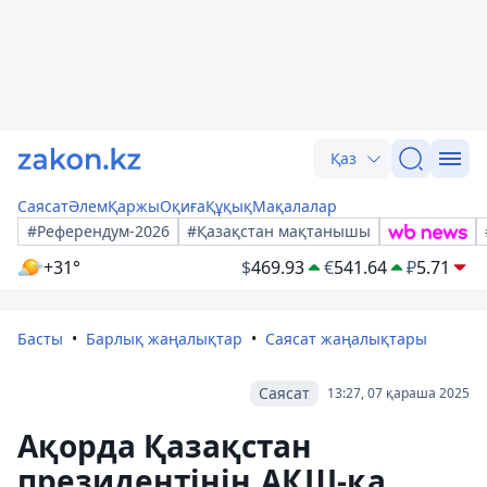
Қаз
Саясат
Әлем
Қаржы
Оқиға
Құқық
Мақалалар
#Референдум-2026
#Қазақстан мақтанышы
+31°
$
469.93
€
541.64
₽
5.71
Басты
Барлық жаңалықтар
Саясат жаңалықтары
Саясат
13:27, 07 қараша 2025
Ақорда Қазақстан
президентінің АҚШ-қа