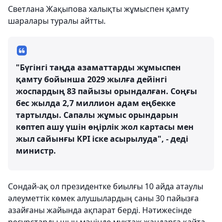
Светлана Жақыпова халықты жұмыспен қамту
шаралары туралы айтты.
"Бүгінгі таңда азаматтарды жұмыспен
қамту бойынша 2029 жылға дейінгі
жоспардың 83 пайызы орындалған. Соңғы
бес жылда 2,7 миллион адам еңбекке
тартылды. Сапалы жұмыс орындарын
көптеп ашу үшін өңірлік жол картасы мен
жыл сайынғы KPI іске асырылуда", - деді
министр.
Сондай-ақ ол президентке биылғы 10 айда атаулы
әлеуметтік көмек алушылардың саны 30 пайызға
азайғаны жайында ақпарат берді. Нәтижесінде