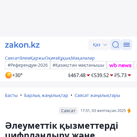
Қаз
Саясат
Әлем
Қаржы
Оқиға
Құқық
Мақалалар
#Референдум-2026
#Қазақстан мақтанышы
+30°
$
467.48
€
539.52
₽
5.73
Басты
Барлық жаңалықтар
Саясат жаңалықтары
Саясат
17:31, 03 желтоқсан 2025
Әлеуметтік қызметтерді
цифрландыру және