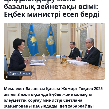
базалық зейнетақы өсімі:
Еңбек министрі есеп берді
Сурет: Ақорда
Мемлекет басшысы Қасым-Жомарт Тоқаев 2025
жылы 3 желтоқсанда Еңбек және халықты
әлеуметтік қорғау министрі Светлана
Жақыпованы қабылдады, деп хабарлайды