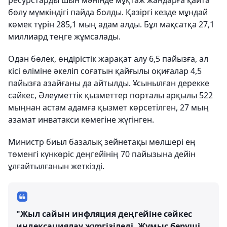
ресурстарды шын мәнінде мұқтаж жандарға қайта
бөлу мүмкіндігі пайда болды. Қазіргі кезде мұндай
көмек түрін 285,1 мың адам алды. Бұл мақсатқа 27,1
миллиард теңге жұмсалады.
Одан бөлек, өндірістік жарақат алу 6,5 пайызға, ал
кісі өліміне әкеліп соғатын қайғылы оқиғалар 4,5
пайызға азайғаны да айтылды. Ұсынылған дерекке
сәйкес, Әлеуметтік қызметтер порталы арқылы 522
мыңнан астам адамға қызмет көрсетілген, 27 мың
азамат инватакси көмегіне жүгінген.
Министр биыл базалық зейнетақы мөлшері ең
төменгі күнкөріс деңгейінің 70 пайызына дейін
ұлғайтылғанын жеткізді.
"Жыл сайын инфляция деңгейіне сәйкес
индексациялау жүргізіледі. Жұмыс беруші