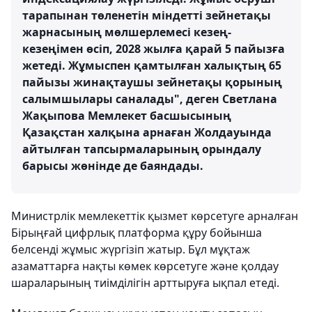
тарапынан төленетін міндетті зейнетақы
жарнасының мөлшерлемесі кезең-
кезеңімен өсіп, 2028 жылға қарай 5 пайызға
жетеді. Жұмыспен қамтылған халықтың 65
пайызы жинақтаушы зейнетақы қорының
салымшылары саналады", деген Светлана
Жақыпова Мемлекет басшысының
Қазақстан халқына арнаған Жолдауында
айтылған тапсырмаларының орындалу
барысы жөнінде де баяндады.
Министрлік мемлекеттік қызмет көрсетуге арналған
Бірыңғай цифрлық платформа құру бойынша
белсенді жұмыс жүргізіп жатыр. Бұл мұқтаж
азаматтарға нақты көмек көрсетуге және қолдау
шараларының тиімділігін арттыруға ықпал етеді.