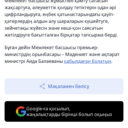
Мемлекет басшысы жұмыспен қамту сапасын
жақсартуға, әлеуметтік қолдау тетіктерін одан әрі
цифрландыруға, еңбек қатынастарындағы қауіп-
қатерлердің алдын алу шараларын күшейтуге,
зейнетақы жүйесін және көші-қон саясатын
жетілдіруге бағытталған бірқатар тапсырма берді.
Бұған дейін Мемлекет басшысы премьер-
министрдің орынбасары – Мәдениет және ақпарат
министрі Аида Балаеваны
қабылдаған болатын
.
Мақаламен бөлісу
Google-ға қосылып,
жаңалықтарды бірінші болып оқыңыз