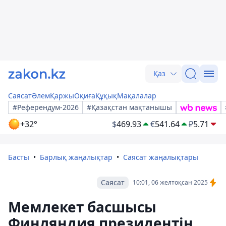
Қаз
Саясат
Әлем
Қаржы
Оқиға
Құқық
Мақалалар
#Референдум-2026
#Қазақстан мақтанышы
+32°
$
469.93
€
541.64
₽
5.71
Басты
Барлық жаңалықтар
Саясат жаңалықтары
Саясат
10:01, 06 желтоқсан 2025
Мемлекет басшысы
Финляндия президентін