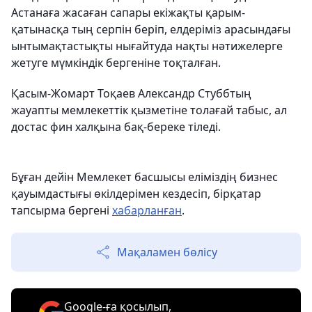
Астанаға жасаған сапары екіжақты қарым-
қатынасқа тың серпін беріп, елдеріміз арасындағы
ынтымақтастықты нығайтуда нақты нәтижелерге
жетуге мүмкіндік бергеніне тоқталған.
Қасым-Жомарт Тоқаев Александр Стуббтың
жауапты мемлекеттік қызметіне толағай табыс, ал
достас фин халқына бақ-береке тіледі.
Бұған дейін Мемлекет басшысы еліміздің бизнес
қауымдастығы өкілдерімен кездесіп, бірқатар
тапсырма бергені
хабарланған
.
Мақаламен бөлісу
Google-ға қосылып,