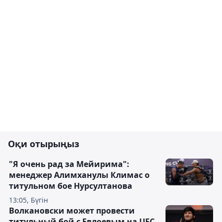
Оқи отырыңыз
"Я очень рад за Мейирима":
менеджер Алимханулы Климас о
титульном бое Нурсултанова
13:05, Бүгін
Волкановски может провести
титульный бой с Евлоевым на UFC