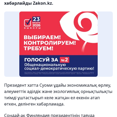
хабарлайды Zakon.kz.
Президент хатта Суоми ұдайы экономикалық өрлеу,
әлеуметтік әділдік және экологиялық орнықтылықты
тиімді ұштастырып келе жатқан ел екенін атап
өткен, делінген хабарламада.
Сондай-ақ Финляндия президентінің таяуда