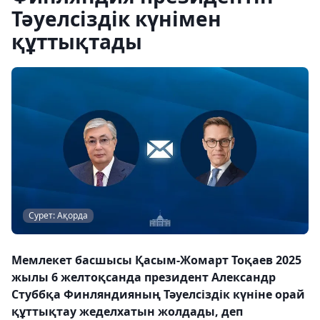
Тәуелсіздік күнімен
құттықтады
Сурет: Ақорда
Мемлекет басшысы Қасым-Жомарт Тоқаев 2025
жылы 6 желтоқсанда президент Александр
Стуббқа Финляндияның Тәуелсіздік күніне орай
құттықтау жеделхатын жолдады, деп