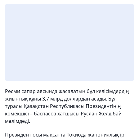
Ресми сапар аясында жасалатын бұл келісімдердің
жиынтық құны 3,7 млрд доллардан асады. Бұл
туралы Қазақстан Республикасы Президентінің
көмекшісі – баспасөз хатшысы Руслан Желдібай
мәлімдеді.
Президент осы мақсатта Токиода жапониялық ірі