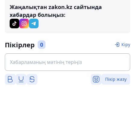
Жаңалықтан zakon.kz сайтында
хабардар болыңыз:
Пікірлер
0
Кіру
Пікір жазу