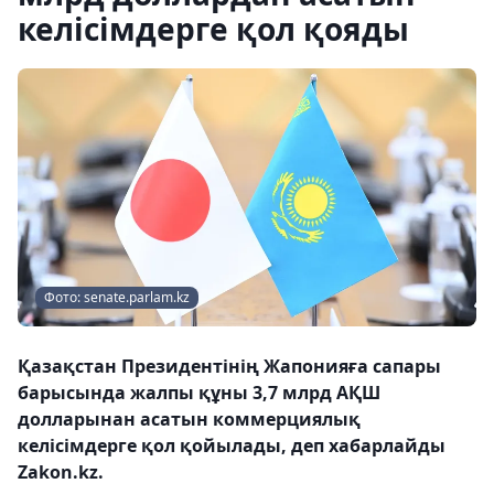
келісімдерге қол қояды
Фото: senate.parlam.kz
Қазақстан Президентінің Жапонияға сапары
барысында жалпы құны 3,7 млрд АҚШ
долларынан асатын коммерциялық
келісімдерге қол қойылады, деп хабарлайды
Zakon.kz.