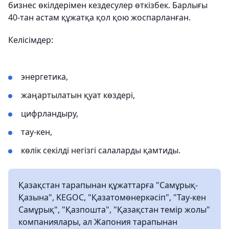
бизнес өкілдерімен кездесулер өткізбек. Барлығы
40-тан астам құжатқа қол қою жоспарланған.
Келісімдер:
энергетика,
жаңартылатын қуат көздері,
цифрландыру,
тау-кен,
көлік секілді негізгі салаларды қамтиды.
Қазақстан тарапынан құжаттарға "Самұрық-
Қазына", KEGOC, "Қазатомөнеркәсіп", "Тау-кен
Самұрық", "Қазпошта", "Қазақстан темір жолы"
компаниялары, ал Жапония тарапынан