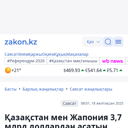
Қаз
Саясат
Әлем
Қаржы
Оқиға
Құқық
Мақалалар
#Референдум-2026
#Қазақстан мақтанышы
+21°
$
469.93
€
541.64
₽
5.71
Басты
Барлық жаңалықтар
Саясат жаңалықтары
Саясат
08:01, 18 желтоқсан 2025
Қазақстан мен Жапония 3,7
млрд доллардан асатын