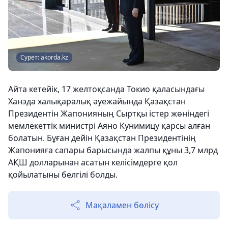
Сурет: akorda.kz
Айта кетейік, 17 желтоқсанда Токио қаласындағы
Ханэда халықаралық әуежайында Қазақстан
Президентін Жапонияның Сыртқы істер жөніндегі
мемлекеттік министрі Аяно Кунимицу қарсы алған
болатын. Бұған дейін Қазақстан Президентінің
Жапонияға сапары барысында жалпы құны 3,7 млрд
АҚШ долларынан асатын келісімдерге қол
қойылатыны белгілі болды.
Мақаламен бөлісу