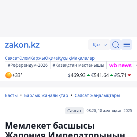
Қаз
Саясат
Әлем
Қаржы
Оқиға
Құқық
Мақалалар
#Референдум-2026
#Қазақстан мақтанышы
+33°
$
469.93
€
541.64
₽
5.71
Басты
Барлық жаңалықтар
Саясат жаңалықтары
Саясат
08:20, 18 желтоқсан 2025
Мемлекет басшысы
Жапония Императорының