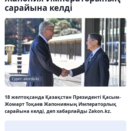
сарайына келді
Сурет: akorda.kz
18 желтоқсанда Қазақстан Президенті Қасым-
Жомарт Тоқаев Жапонияның Императорлық
сарайына келді, деп хабарлайды Zakon.kz.