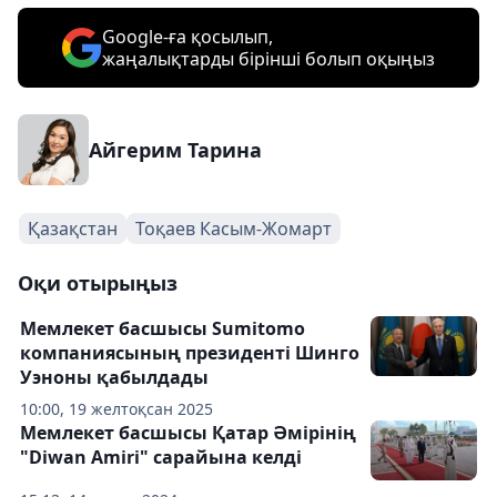
Google-ға қосылып,
жаңалықтарды бірінші болып оқыңыз
Айгерим Тарина
Қазақстан
Тоқаев Касым-Жомарт
Оқи отырыңыз
Мемлекет басшысы Sumitomo
компаниясының президенті Шинго
Уэноны қабылдады
10:00, 19 желтоқсан 2025
Мемлекет басшысы Қатар Әмірінің
"Diwan Amiri" сарайына келді