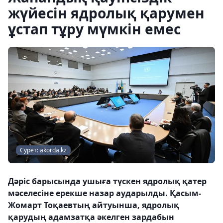
жүйесін ядролық қарумен
ұстап тұру мүмкін емес
Сурет: akorda.kz
Дәріс барысында ушыға түскен ядролық қатер
мәселесіне ерекше назар аударылды. Қасым-
Жомарт Тоқаевтың айтуынша, ядролық
қарудың адамзатқа әкелген зардабын