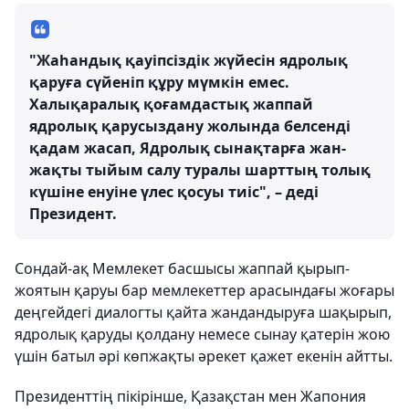
"Жаһандық қауіпсіздік жүйесін ядролық
қаруға сүйеніп құру мүмкін емес.
Халықаралық қоғамдастық жаппай
ядролық қарусыздану жолында белсенді
қадам жасап, Ядролық сынақтарға жан-
жақты тыйым салу туралы шарттың толық
күшіне енуіне үлес қосуы тиіс", – деді
Президент.
Сондай-ақ Мемлекет басшысы жаппай қырып-
жоятын қаруы бар мемлекеттер арасындағы жоғары
деңгейдегі диалогты қайта жандандыруға шақырып,
ядролық қаруды қолдану немесе сынау қатерін жою
үшін батыл әрі көпжақты әрекет қажет екенін айтты.
Президенттің пікірінше, Қазақстан мен Жапония