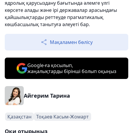
ядролық қарусыздану бағытында әлемге үлгі
көрсете алады және ірі державалар арасындағы
қайшылықтарды реттеуде прагматикалық
көшбасшылық танытуға әлеуеті бар.
Мақаламен бөлісу
Google-ға қосылып,
жаңалықтарды бірінші болып оқыңыз
Айгерим Тарина
Қазақстан
Тоқаев Касым-Жомарт
Оқи отырыңыз