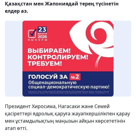
Қазақстан мен Жапониядай терең түсінетін
елдер аз.
Президент Хиросима, Нагасаки және Семей
қасіреттері ядролық қаруға жауапкершілікпен қарау
мен ұстамдылықтың маңызын айқын көрсететінін
атап өтті.