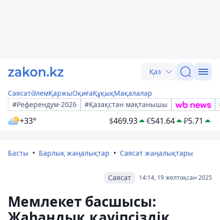
Қаз
Саясат
Әлем
Қаржы
Оқиға
Құқық
Мақалалар
#Референдум-2026
#Қазақстан мақтанышы
+33°
$
469.93
€
541.64
₽
5.71
Басты
Барлық жаңалықтар
Саясат жаңалықтары
Саясат
14:14, 19 желтоқсан 2025
Мемлекет басшысы:
Жаһандық қауіпсіздік