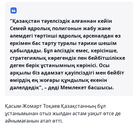
"Қазақстан тәуелсіздік алғаннан кейін
Семей ядролық полигонын жабу және
әлемдегі төртінші ядролық арсеналдан өз
еркімен бас тарту туралы тарихи шешім
қабылдады. Бұл әлсіздік емес, керісінше,
стратегиялық көрегендік пен бейбітшілікке
деген берік ұстанымның көрінісі. Осы
арқылы біз адамзат қауіпсіздігі мен бейбіт
өмірдің ең жоғары құндылық екенін
дәлелдедік", – деді Мемлекет басшысы.
Қасым-Жомарт Тоқаев Қазақстанның бұл
ұстанымынан отыз жылдан астам уақыт өтсе де
айнымағанын атап өтті.