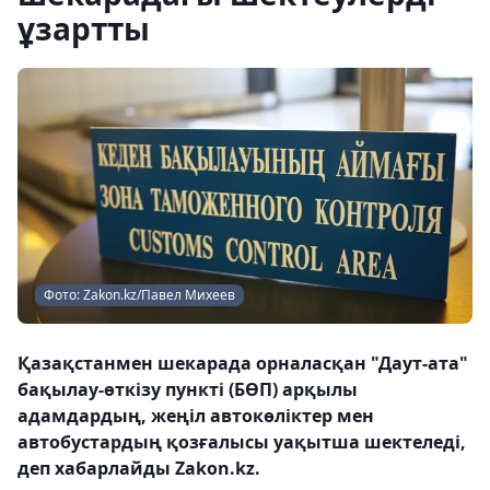
ұзартты
Фото: Zakon.kz/Павел Михеев
Қазақстанмен шекарада орналасқан "Даут-ата"
бақылау-өткізу пункті (БӨП) арқылы
адамдардың, жеңіл автокөліктер мен
автобустардың қозғалысы уақытша шектеледі,
деп хабарлайды Zakon.kz.