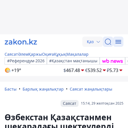
Қаз
Саясат
Әлем
Қаржы
Оқиға
Құқық
Мақалалар
#Референдум-2026
#Қазақстан мақтанышы
+19°
$
467.48
€
539.52
₽
5.73
Басты
Барлық жаңалықтар
Саясат жаңалықтары
Саясат
15:14, 29 желтоқсан 2025
Өзбекстан Қазақстанмен
шекарадағы шектеулерді