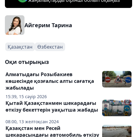
жаңалықтарды бірінші болып оқыңыз
Айгерим Тарина
Қазақстан
Өзбекстан
Оқи отырыңыз
Алматыдағы Розыбакиев
көшесінде қозғалыс алты сағатқа
жабылады
15:39, 15 сәуір 2026
Қытай Қазақстанмен шекарадағы
өткізу бекеттерін уақытша жабады
08:00, 13 желтоқсан 2024
Қазақстан мен Ресей
шекарасындағы автомобиль өткізу