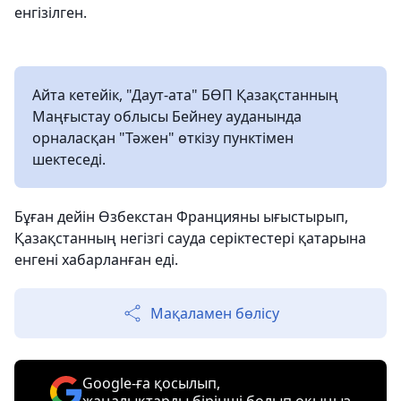
енгізілген.
Айта кетейік, "Даут-ата" БӨП Қазақстанның
Маңғыстау облысы Бейнеу ауданында
орналасқан "Тәжен" өткізу пунктімен
шектеседі.
Бұған дейін Өзбекстан Францияны ығыстырып,
Қазақстанның негізгі сауда серіктестері қатарына
енгені хабарланған еді.
Мақаламен бөлісу
Google-ға қосылып,