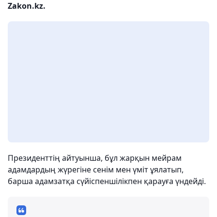
Zakon.kz.
Президенттің айтуынша, бұл жарқын мейрам
адамдардың жүрегіне сенім мен үміт ұялатып,
барша адамзатқа сүйіспеншілікпен қарауға үндейді.