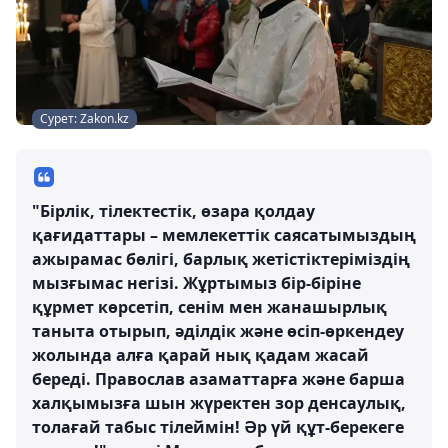
Сурет: Zakon.kz
"Бірлік, тілектестік, өзара қолдау
қағидаттары – мемлекеттік саясатымыздың
ажырамас бөлігі, барлық жетістіктеріміздің
мызғымас негізі. Жұртымыз бір-біріне
құрмет көрсетіп, сенім мен жанашырлық
таныта отырып, әділдік және өсіп-өркендеу
жолында алға қарай нық қадам жасай
береді. Православ азаматтарға және барша
халқымызға шын жүректен зор денсаулық,
толағай табыс тілеймін! Әр үй құт-берекеге