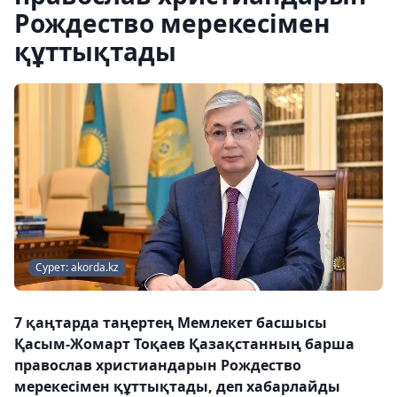
Рождество мерекесімен
құттықтады
Сурет: akorda.kz
7 қаңтарда таңертең Мемлекет басшысы
Қасым-Жомарт Тоқаев Қазақстанның барша
православ христиандарын Рождество
мерекесімен құттықтады, деп хабарлайды