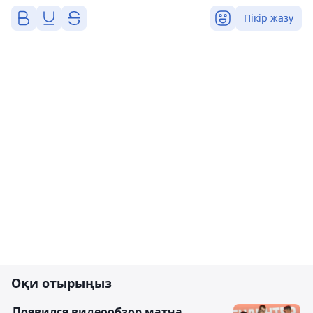
Пікір жазу
Оқи отырыңыз
Появился видеообзор матча