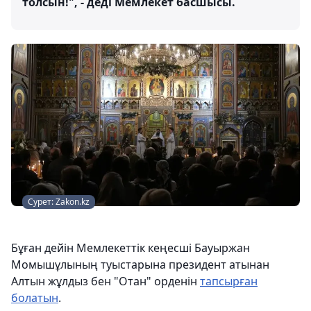
толсын!", - деді Мемлекет басшысы.
Сурет: Zakon.kz
Бұған дейін Мемлекеттік кеңесші Бауыржан
Момышұлының туыстарына президент атынан
Алтын жұлдыз бен "Отан" орденін
тапсырған
болатын
.