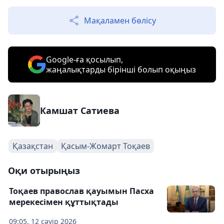
Мақаламен бөлісу
Google-ға қосылып,
жаңалықтарды бірінші болып оқыңыз
Камшат Сатиева
Қазақстан
Қасым-Жомарт Тоқаев
Оқи отырыңыз
Тоқаев православ қауымын Пасха
мерекесімен құттықтады
09:05, 12 сәуір 2026