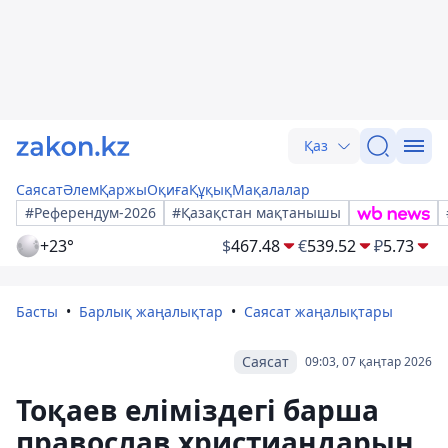
Қаз
Саясат
Әлем
Қаржы
Оқиға
Құқық
Мақалалар
#Референдум-2026
#Қазақстан мақтанышы
+23°
$
467.48
€
539.52
₽
5.73
Басты
Барлық жаңалықтар
Саясат жаңалықтары
Саясат
09:03, 07 қаңтар 2026
Тоқаев еліміздегі барша
православ христиандарын