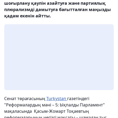
шоғырлану қаупін азайтуға және партиялық
плюрализмді дамытуға бағытталған маңызды
қадам екенін айтты.
Сенат төрағасының
Turkystan
газетіндегі
"Реформалардың мәні – 5: Ықпалды Парламент"
мақаласында Қасым-Жомарт Тоқаевтың
реформаларының негізгі мақсаты – шамадан тыс