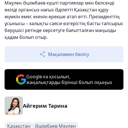
Мәулен Әшімбаев күшті партиялар мен белсенді
өкілді органсыз нағыз Әділетті Қазақстан құру
мүмкін емес екенін ерекше атап өтті. Президенттің
ұсынысы – халықты саяси өзгерістің басты тапсырыс
берушісі ретінде көрсетуге бағытталған маңызды
қадам болып отыр.
Мақаламен бөлісу
Google-ға қосылып,
жаңалықтарды бірінші болып оқыңыз
Айгерим Тарина
Қазақстан
Әшімбаев Мәулен