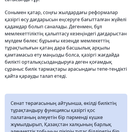
Сонымен қатар, соңғы жылдардағы реформалар
қазіргі өсу дағдарысын еңсеруге бағытталған жүйелі
қадамдар болып саналады. Дегенмен, бұл
мемлекеттіліктің қалыптасу кезеңіндегі дағдарыстан
мүлдем бөлек: бұрынғы кезеңде мемлекеттің
тұрақтылығын қатаң дара басшылық арқылы
қамтамасыз ету маңызды болса, қазіргі жағдайда
билікті орталықсыздандыруға деген қоғамдық
сұраныс билік тармақтары арасындағы тепе-теңдікті
қайта қарауды талап етеді.
Сенат төрағасының айтуынша, өкілді биліктің
тұрақтандыру функциясы қазіргі қос
палатаның әлеуетін бір пәрменді күшке
жұмылдырып, Қазақстан халқының барлық
әлеуметтік тобының пікірін тұтас білдіретін бір