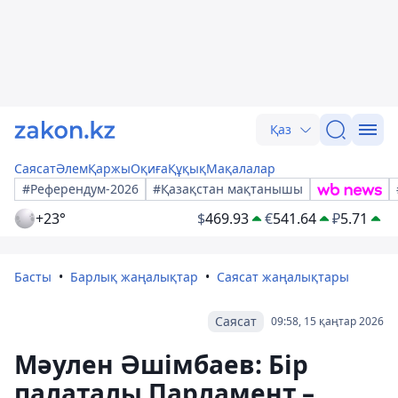
Қаз
Саясат
Әлем
Қаржы
Оқиға
Құқық
Мақалалар
#Референдум-2026
#Қазақстан мақтанышы
+23°
$
469.93
€
541.64
₽
5.71
Басты
Барлық жаңалықтар
Саясат жаңалықтары
Саясат
09:58, 15 қаңтар 2026
Мәулен Әшімбаев: Бір
палаталы Парламент –