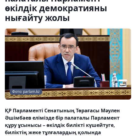
өкілдік демократияны
нығайту жолы
Фото: parlam.kz
ҚР Парламенті Сенатының Төрағасы Мәулен
Әшімбаев елімізде бір палаталы Парламент
құру ұсынысы – өкілдік билікті күшейтуге,
биліктің жеке тұлғалардың қолында