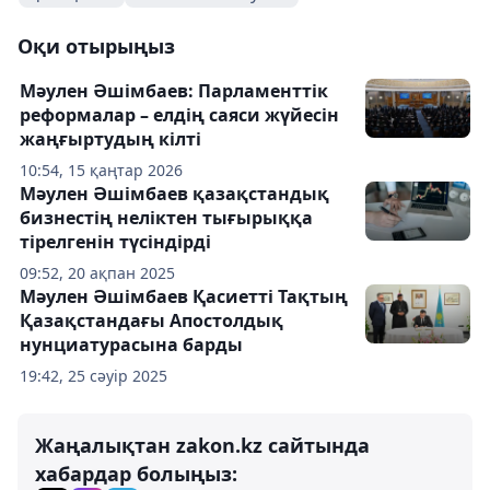
Оқи отырыңыз
Мәулен Әшімбаев: Парламенттік
реформалар – елдің саяси жүйесін
жаңғыртудың кілті
10:54, 15 қаңтар 2026
Мәулен Әшімбаев қазақстандық
бизнестің неліктен тығырыққа
тірелгенін түсіндірді
09:52, 20 ақпан 2025
Мәулен Әшімбаев Қасиетті Тақтың
Қазақстандағы Апостолдық
нунциатурасына барды
19:42, 25 сәуір 2025
Жаңалықтан zakon.kz сайтында
хабардар болыңыз: