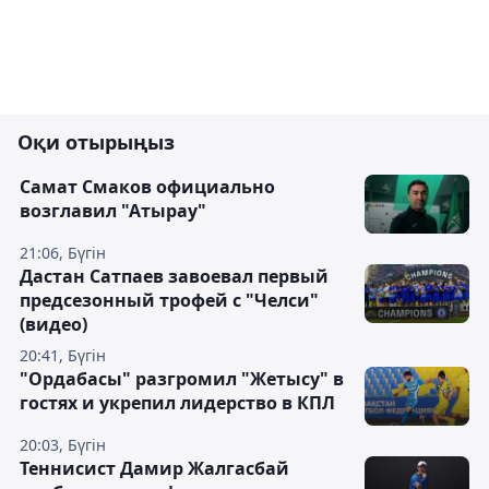
Оқи отырыңыз
Самат Смаков официально
возглавил "Атырау"
21:06, Бүгін
Дастан Сатпаев завоевал первый
предсезонный трофей с "Челси"
(видео)
20:41, Бүгін
"Ордабасы" разгромил "Жетысу" в
гостях и укрепил лидерство в КПЛ
20:03, Бүгін
Теннисист Дамир Жалгасбай