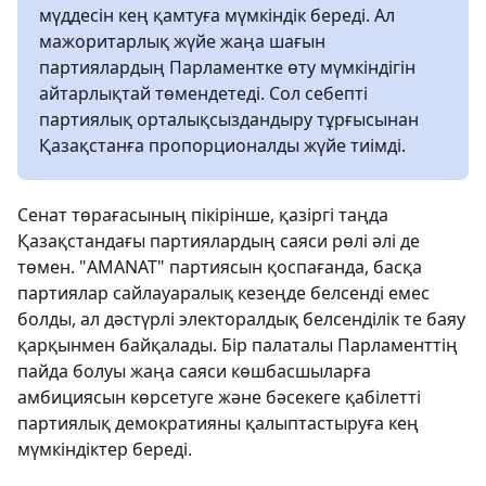
мүддесін кең қамтуға мүмкіндік береді. Ал
мажоритарлық жүйе жаңа шағын
партиялардың Парламентке өту мүмкіндігін
айтарлықтай төмендетеді. Сол себепті
партиялық орталықсыздандыру тұрғысынан
Қазақстанға пропорционалды жүйе тиімді.
Сенат төрағасының пікірінше, қазіргі таңда
Қазақстандағы партиялардың саяси рөлі әлі де
төмен. "AMANAT" партиясын қоспағанда, басқа
партиялар сайлауаралық кезеңде белсенді емес
болды, ал дәстүрлі электоралдық белсенділік те баяу
қарқынмен байқалады. Бір палаталы Парламенттің
пайда болуы жаңа саяси көшбасшыларға
амбициясын көрсетуге және бәсекеге қабілетті
партиялық демократияны қалыптастыруға кең
мүмкіндіктер береді.