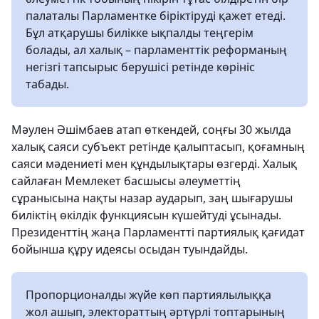
палаталы Парламентке біріктіруді қажет етеді.
Бұл атқарушы билікке ықпалды теңгерім
болады, ал халық – парламенттік реформаның
негізгі тапсырыс берушісі ретінде көрініс
табады.
Мәулен Әшімбаев атап өткендей, соңғы 30 жылда
халық саяси субъект ретінде қалыптасып, қоғамның
саяси мәдениеті мен құндылықтары өзгерді. Халық
сайлаған Мемлекет басшысы әлеуметтің
сұранысына нақты назар аударып, заң шығарушы
биліктің өкілдік функциясын күшейтуді ұсынады.
Президенттің жаңа Парламентті партиялық қағидат
бойынша құру идеясы осыдан туындайды.
Пропорционалды жүйе көп партиялылыққа
жол ашып, электораттың әртүрлі топтарының