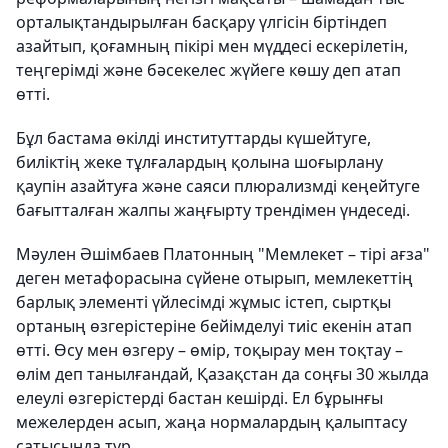
орталықтандырылған басқару үлгісін біртіндеп
азайтып, қоғамның пікірі мен мүддесі ескерілетін,
теңгерімді және бәсекелес жүйеге көшу деп атап
өтті.
Бұл бастама өкілді институттарды күшейтуге,
биліктің жеке тұлғалардың қолына шоғырлану
қаупін азайтуға және саяси плюрализмді кеңейтуге
бағытталған жалпы жаңғырту трендімен үндеседі.
Мәулен Әшімбаев Платонның "Мемлекет – тірі ағза"
деген метафорасына сүйене отырып, мемлекеттің
барлық элементі үйлесімді жұмыс істеп, сыртқы
ортаның өзгерістеріне бейімделуі тиіс екенін атап
өтті. Өсу мен өзгеру – өмір, тоқырау мен тоқтау –
өлім деп танылғандай, Қазақстан да соңғы 30 жылда
елеулі өзгерістерді бастан кешірді. Ел бұрынғы
межелерден асып, жаңа нормалардың қалыптасу
сатысында тұр.