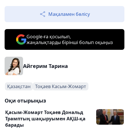
Мақаламен бөлісу
Google-ға қосылып,
жаңалықтарды бірінші болып оқыңыз
Айгерим Тарина
Қазақстан
Тоқаев Касым-Жомарт
Оқи отырыңыз
Қасым-Жомарт Тоқаев Дональд
Трамптың шақыруымен АҚШ-қа
барады