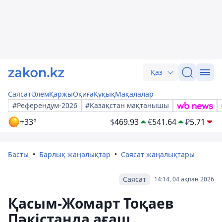
Қаз
Саясат
Әлем
Қаржы
Оқиға
Құқық
Мақалалар
#Референдум-2026
#Қазақстан мақтанышы
+33°
$
469.93
€
541.64
₽
5.71
Басты
Барлық жаңалықтар
Саясат жаңалықтары
Саясат
14:14, 04 ақпан 2026
Қасым-Жомарт Тоқаев
Пәкістанда ағаш