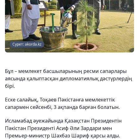
Сурет: akorda.kz
Бұл – мемлекет басшыларының ресми сапарлары
аясында қалыптасқан дипломатиялық дәстүрлердің
бірі.
Еске салайық, Тоқаев Пәкістанға мемлекеттік
сапармен сейсенбі, 3 ақпанда барған болатын.
Исламабад әуежайында Қазақстан Президентін
Пәкістан Президенті Асиф Әли Зардари мен
Премьер-министр Шахбаз Шариф қарсы алды.