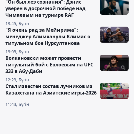
"Он был лез сознания": Дэнис
уверен в досрочной победе над
Чимаевым на турнире RAF
13:45, Бүгін
"Я очень рад за Мейирима":
менеджер Алимханулы Климас о
титульном бое Нурсултанова
13:05, Бүгін
Волкановски может провести
титульный бой с Евлоевым на UFC
333 в Абу-Даби
12:23, Бүгін
Стал известен состав лучников из
Казахстана на Азиатские игры-2026
11:43, Бүгін