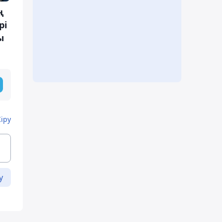
ң
рі
ы
Кіру
у