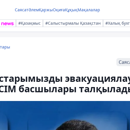
Саясат
Әлем
Қаржы
Оқиға
Құқық
Мақалалар
#Қазақмыс
#Салыстырмалы Қазақстан
#Халық бухг
қтары
Саяс
астарымызды эвакуацияла
ң СІМ басшылары талқылад