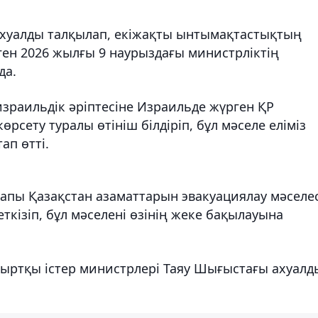
ахуалды талқылап, екіжақты ынтымақтастықтың
нген 2026 жылғы 9 наурыздағы министрліктің
да.
зраильдік әріптесіне Израильде жүрген ҚР
рсету туралы өтініш білдіріп, бұл мәселе еліміз
ап өтті.
рапы Қазақстан азаматтарын эвакуациялау мәселе
кізіп, бұл мәселені өзінің жеке бақылауына
 cыртқы істер министрлері Таяу Шығыстағы ахуалд