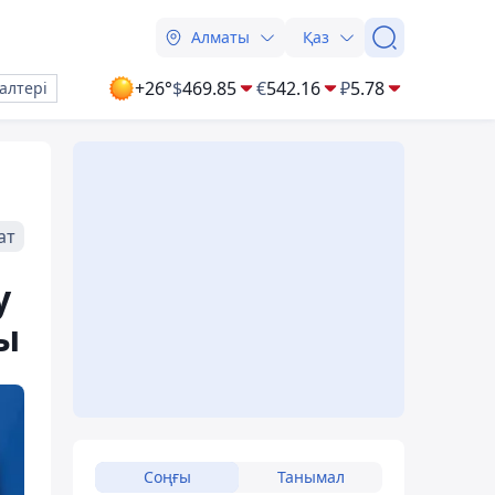
Алматы
Қаз
+26°
$
469.85
€
542.16
₽
5.78
алтері
ат
у
ы
Соңғы
Танымал