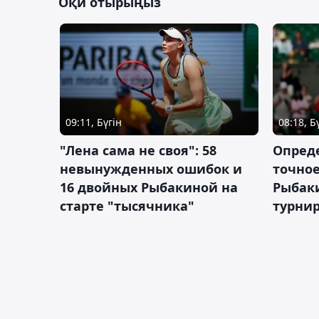
Оқи отырыңыз
09:11, Бүгін
08:18, Б
"Лена сама не своя": 58
Опред
невынужденных ошибок и
точное
16 двойных Рыбакиной на
Рыбаки
старте "тысячника"
турнир