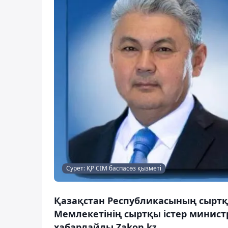
Сурет: ҚР СІМ баспасөз қызметі
Қазақстан Республикасының сыртқ
Мемлекетінің сыртқы істер минист
хабарлайды Zakon.kz.