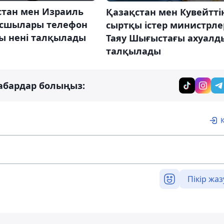
стан мен Израиль
Қазақстан мен Кувейтті
асшылары телефон
cыртқы істер министрле
ы нені талқылады
Таяу Шығыстағы ахуалд
талқылады
абардар болыңыз:
Пікір жаз