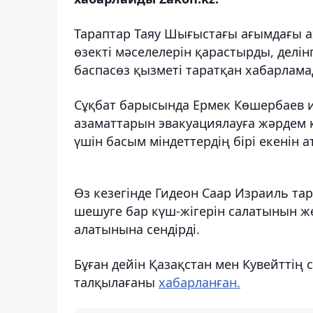
Тараптар Таяу Шығыстағы ағымдағы 
өзекті мәселелерін қарастырды, делі
баспасөз қызметі таратқан хабарлама
Сұқбат барысында Ермек Көшербаев и
азаматтарын эвакуациялауға жәрдем кө
үшін басым міндеттердің бірі екенін ат
Өз кезегінде Гидеон Саар Израиль та
шешуге бар күш-жігерін салатынын жет
алатынына сендірді.
Бұған дейін Қазақстан мен Кувейттің
талқылағаны
хабарланған.