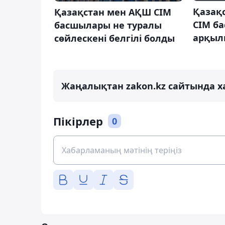
Қазақ
Қазақстан мен АҚШ СІМ
СІМ б
басшылары не туралы
арқыл
сөйлескені белгілі болды
Жаңалықтан zakon.kz сайтында х
Пікірлер
0