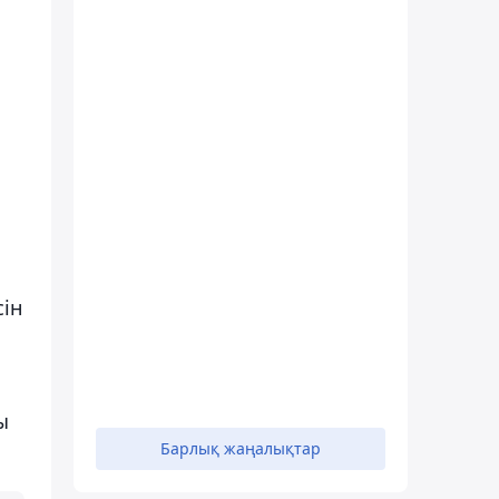
сін
ы
Барлық жаңалықтар