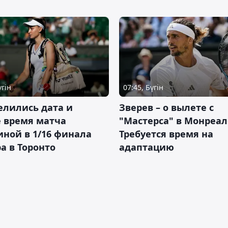
үгін
07:45, Бүгін
елились дата и
Зверев – о вылете с
 время матча
"Мастерса" в Монреал
ной в 1/16 финала
Требуется время на
а в Торонто
адаптацию