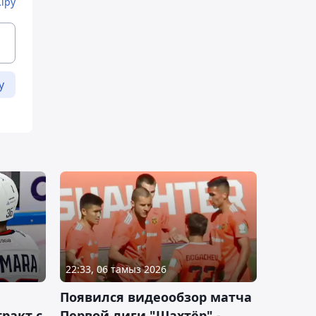
Кіру
у
22:33, 06 тамыз 2026
Появился видеообзор матча
ракт с
Первой лиги "Шахтёр" -