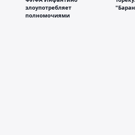
злоупотребляет
"Бара
полномочиями