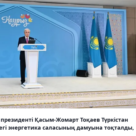
 президенті Қасым-Жомарт Тоқаев Түркістан
егі энергетика саласының дамуына тоқталды,