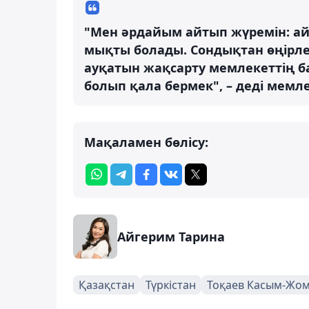
"Мен әрдайым айтып жүремін: ай
мықты болады. Сондықтан өңірле
ауқатын жақсарту мемлекеттің б
болып қала бермек", – деді мемл
Мақаламен бөлісу:
Айгерим Тарина
Қазақстан
Түркістан
Тоқаев Касым-Жо