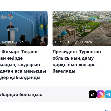
21 наурыз 2026
13:53, 21 наурыз 2026
-Жомарт Тоқаев:
Президент Түркістан
тан өңірде
облысының даму
ыздың тағдырын
қарқынын жоғары
даған аса маңызды
бағалады
дер қабылданды
абардар болыңыз: