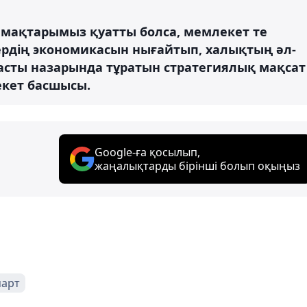
мақтарымыз қуатты болса, мемлекет те
рдің экономикасын нығайтып, халықтың әл-
асты назарында тұратын стратегиялық мақсат
екет басшысы.
Google-ға қосылып,
жаңалықтарды бірінші болып оқыңыз
март