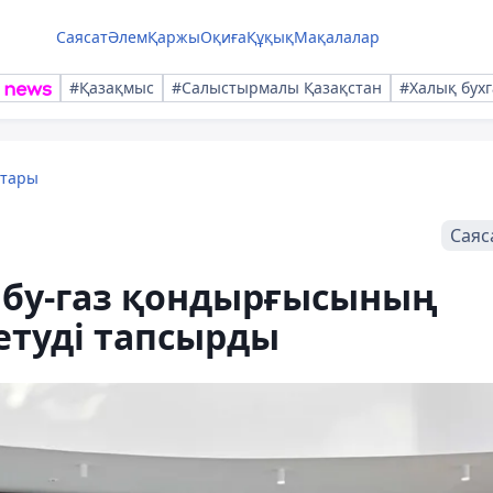
Саясат
Әлем
Қаржы
Оқиға
Құқық
Мақалалар
#Қазақмыс
#Салыстырмалы Қазақстан
#Халық бухг
қтары
Саяс
бу-газ қондырғысының
туді тапсырды