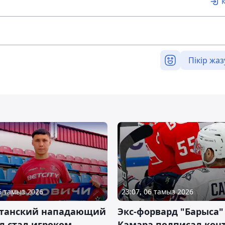
Пікір жаз
06 тамыз 2026
23:07, 06 тамыз 2026
станский нападающий
Экс-форвард "Барыса"
л стал игроком
Камара подписал конт