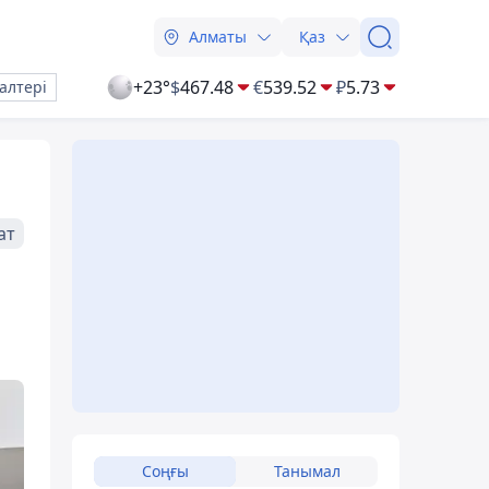
Алматы
Қаз
+23°
$
467.48
€
539.52
₽
5.73
алтері
ат
Соңғы
Танымал