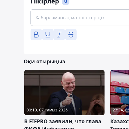
Пікірлер
0
Оқи отырыңыз
00:10, 07 тамыз 2026
23:34, 
В FIFPRO заявили, что глава
Казах
ФИФА Инфантино
Тореку