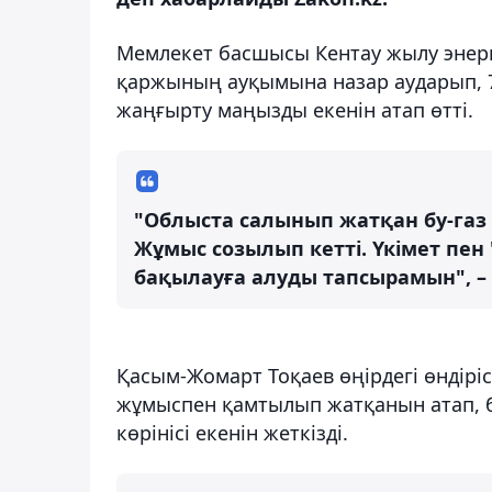
Мемлекет басшысы Кентау жылу энер
қаржының ауқымына назар аударып, 7
жаңғырту маңызды екенін атап өтті.
"Облыста салынып жатқан бу-га
Жұмыс созылып кетті. Үкімет пен
бақылауға алуды тапсырамын", – 
Қасым-Жомарт Тоқаев өңірдегі өндір
жұмыспен қамтылып жатқанын атап, б
көрінісі екенін жеткізді.