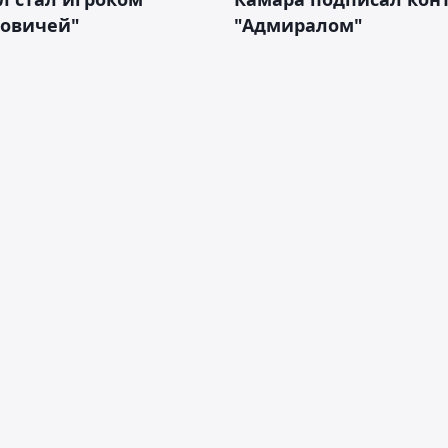
новичей"
"Адмиралом"