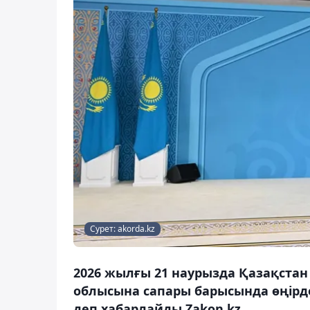
Сурет: akorda.kz
2026 жылғы 21 наурызда Қазақстан
облысына сапары барысында өңірд
деп хабарлайды Zakon.kz.