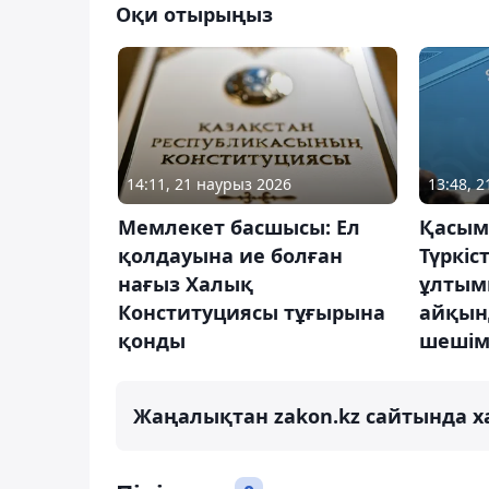
Оқи отырыңыз
14:11, 21 наурыз 2026
13:48, 
Мемлекет басшысы: Ел
Қасым
қолдауына ие болған
Түркіс
нағыз Халық
ұлтым
Конституциясы тұғырына
айқын
қонды
шешім
Жаңалықтан zakon.kz сайтында х