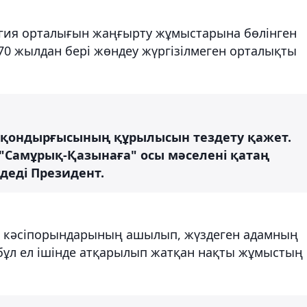
гия орталығын жаңғырту жұмыстарына бөлінген
0 жылдан бері жөндеу жүргізілмеген орталықты
з қондырғысының құрылысын тездету қажет.
 "Самұрық-Қазынаға" осы мәселені қатаң
деді Президент.
іс кәсіпорындарының ашылып, жүздеген адамның
ұл ел ішінде атқарылып жатқан нақты жұмыстың