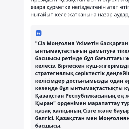
өзара құрметке негізделгенін атап өті
нығайып келе жатқанына назар аудар
"Сіз Моңғолия Үкіметін басқарған
ынтымақтастығын дамытуға тікеле
басшысы ретінде бұл бағыттағы
келесіз. Бірлескен күш-жігерімі
стратегиялық серіктестік деңгейі
келісімдер достығымызды одан әрі
кезеңде бұл ынтымақтастықты күш
Қазақстан Республикасының ең ж
Қыран" орденімен марапаттау ту
қазақ халқының Сізге және бауы
белгісі. Қазақстан мен Моңғолия
басшысы.