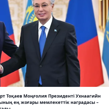
рт Тоқаев Моңғолия Президенті Ухнаагийн
ының ең жоғары мемлекеттік наградасы –
тады.