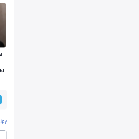
ы
ды
Кіру