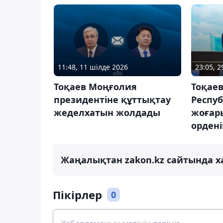
11:48, 11 шілде 2026
23:05, 
Тоқаев Моңғолия
Тоқаев
президентіне құттықтау
Респу
жеделхатын жолдады
жоғар
орден
Жаңалықтан zakon.kz сайтында х
Пікірлер
0