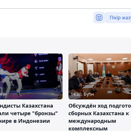
Пікір жаз
үгін
14:30, Бүгін
ндисты Казахстана
Обсуждён ход подгот
али четыре "бронзы"
сборных Казахстана к
нире в Индонезии
международным
комплексным