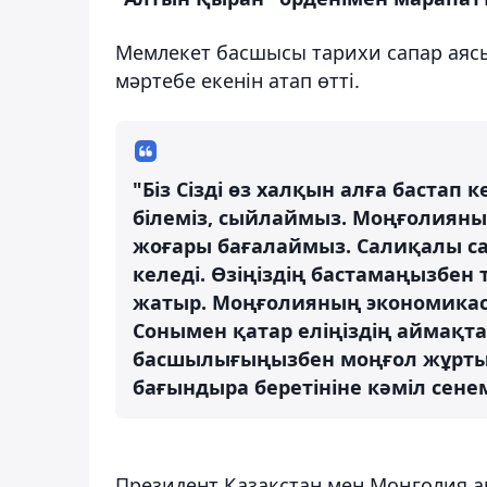
Мемлекет басшысы тарихи сапар аясын
мәртебе екенін атап өтті.
"Біз Сізді өз халқын алға бастап к
білеміз, сыйлаймыз. Моңғолияны
жоғары бағалаймыз. Салиқалы са
келеді. Өзіңіздің бастамаңызбен
жатыр. Моңғолияның экономикас
Сонымен қатар еліңіздің аймақтағ
басшылығыңызбен моңғол жұрты а
бағындыра беретініне кәміл сенем
Президент Қазақстан мен Моңғолия 