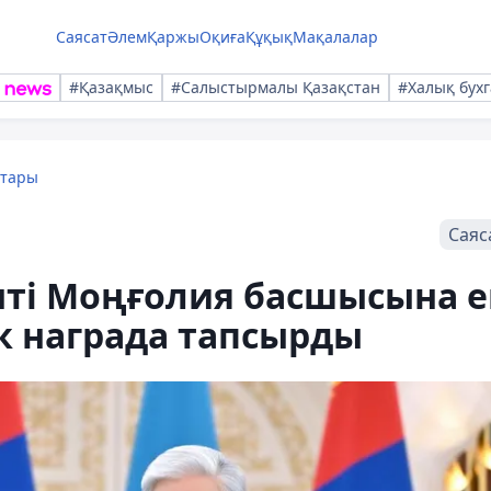
Саясат
Әлем
Қаржы
Оқиға
Құқық
Мақалалар
#Қазақмыс
#Салыстырмалы Қазақстан
#Халық бухг
қтары
Саяс
нті Моңғолия басшысына 
к награда тапсырды