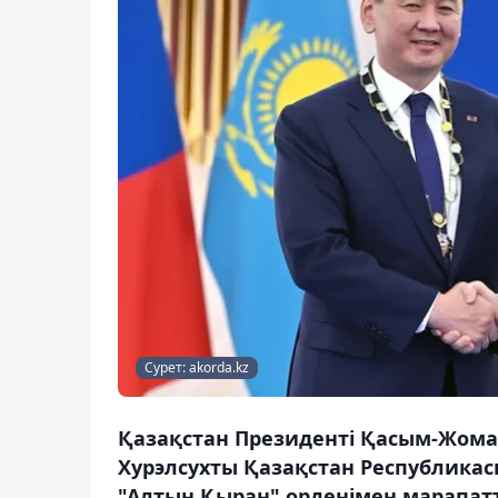
Сурет: akorda.kz
Қазақстан Президенті Қасым-Жома
Хурэлсухты Қазақстан Республикас
"Алтын Қыран" орденімен марапат