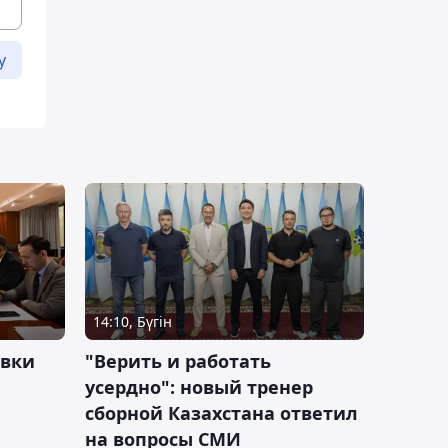
у
14:10, Бүгін
овки
"Верить и работать
усердно": новый тренер
сборной Казахстана ответил
на вопросы СМИ