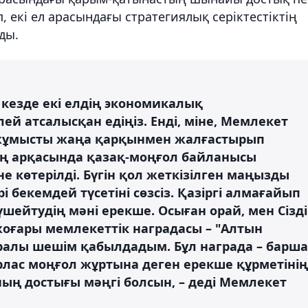
п, екі ел арасындағы стратегиялық серіктестіктің
ды.
 кезде екі елдің экономикалық
й атсалысқан едіңіз. Енді, міне, Мемлекет
 жұмысты жаңа қарқынмен жалғастырып
здің арқасында қазақ-моңғол байланысы
не көтерілді. Бүгін қол жеткізілген маңызды
 бекемдей түсетіні сөзсіз. Қазіргі алмағайып
ейтудің мәні ерекше. Осыған орай, мен Сізді
оғары мемлекеттік наградасы – "Алтын
ралы шешім қабылдадым. Бұл награда – барша
рлас моңғол жұртына деген ерекше құрметінің
ның достығы мәңгі болсын, – деді Мемлекет