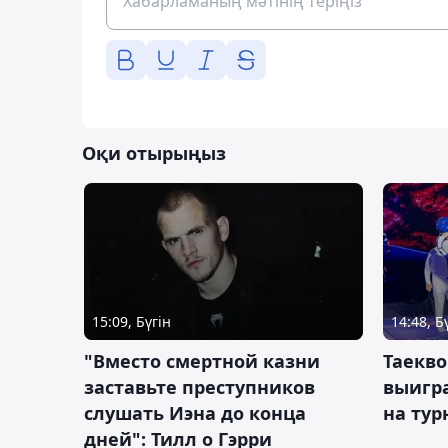
Оқи отырыңыз
15:09, Бүгін
14:48, Б
"Вместо смертной казни
Таекво
заставьте преступников
выигр
слушать Иэна до конца
на тур
дней": Тилл о Гэрри