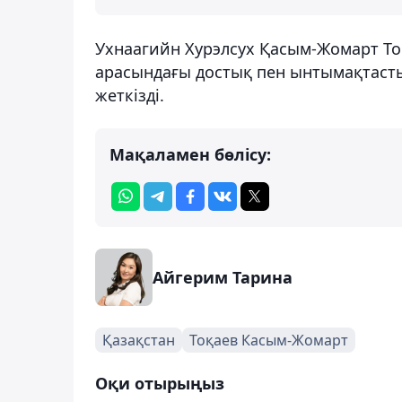
Ухнаагийн Хурэлсух Қасым-Жомарт Тоқ
арасындағы достық пен ынтымақтасты
жеткізді.
Мақаламен бөлісу:
Айгерим Тарина
Қазақстан
Тоқаев Касым-Жомарт
Оқи отырыңыз