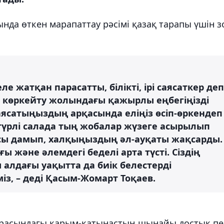
да өткен марапаттау рәсімі қазақ тарапы үшін з
еле жатқан парасатты, білікті, ірі саясаткер деп
 көркейту жолындағы қажырлы еңбегіңізді
ясатыңыздың арқасында еліңіз өсіп-өркендеп
 түрлі салада тың жобалар жүзеге асырылып
ы дамып, халқыңыздың әл-ауқаты жақсарды.
ы және әлемдегі беделі арта түсті. Сіздің
лдағы уақытта да биік белестерді
із, – деді Қасым-Жомарт Тоқаев.
арасындағы қарым-қатынастың шынайы достық пе