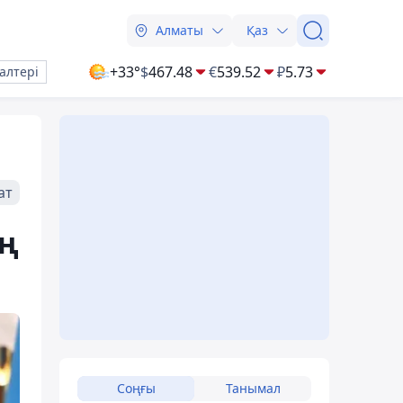
Алматы
Қаз
+33°
$
467.48
€
539.52
₽
5.73
алтері
ат
ең
Соңғы
Танымал