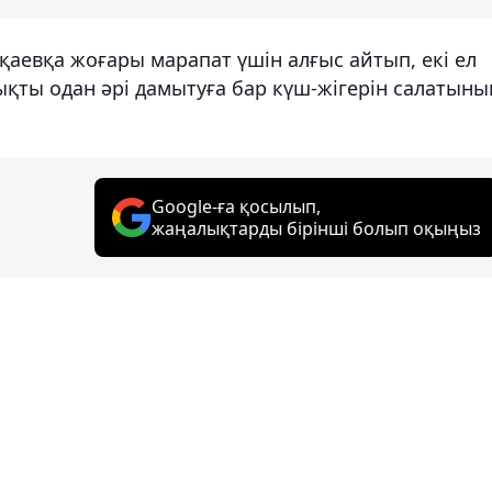
аевқа жоғары марапат үшін алғыс айтып, екі ел
қты одан әрі дамытуға бар күш-жігерін салатыны
Google-ға қосылып,
жаңалықтарды бірінші болып оқыңыз