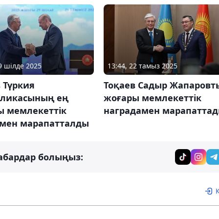
29 шілде 2025
13:44, 22 тамыз 2025
 Түркия
Тоқаев Садыр Жапаровт
бликасының ең
жоғары мемлекеттік
ы мемлекеттік
наградамен марапатта
імен марапатталды
абардар болыңыз: