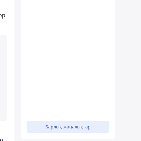
ор
Барлық жаңалықтар
н