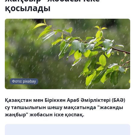
қосылады
Фото: pixabay
Қазақстан мен Біріккен Араб Әмірліктері (БАӘ)
су тапшылығын шешу мақсатында "жасанды
жаңбыр" жобасын іске қоспақ.