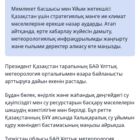
Мемлекет басшысы мен Ұйым жетекшісі
Қазақстан үшін стратегиялық мәнге ие климат
мәселелеріне ерекше назар аударды. Атап
айтқанда, ерте хабарлау жүйесін дамыту,
метеорологиялық инфрақұрылымды жаңғырту
және ғылыми деректер алмасу өте маңызды.
Президент Қазақстан тарапының БАӘ Ұлттық
метеорология орталығымен өзара байланысты
арттыруға дайын екенін растады.
Бұдан бөлек, өңірлік және жаһандық деңгейдегі су
қауіпсіздігі мен су ресурстарын басқару мәселелерін
шешудің өзектілігіне мән берілді. Бұл ретте
Қазақстанның БҰҰ аясында Халықаралық су ұйымын
құру жөніндегі бастамасының маңызы айрықша.
Түркістан облысы БАӘ Ұлттық метеорология