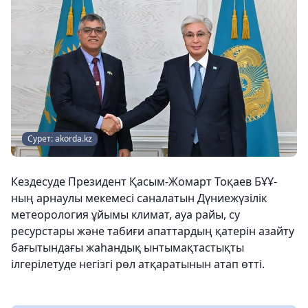
Сурет: akorda.kz
Кездесуде Президент Қасым-Жомарт Тоқаев БҰҰ-
ның арнаулы мекемесі саналатын Дүниежүзілік
метеорология ұйымы климат, ауа райы, су
ресурстары және табиғи апаттардың қатерін азайту
бағытындағы жаһандық ынтымақтастықты
ілгерілетуде негізгі рөл атқаратынын атап өтті.