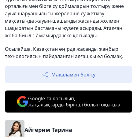
орталығымен бірге су қоймаларын толтыру және
ауыл шаруашылығы жерлеріне су жеткізу
мақсатында жауын-шашынды жасанды жолмен
шақыратын бастаманы жүзеге асырады. Аталған
жоба биыл 17 мамырда іске қосылады.
Осылайша, Қазақстан өңірде жасанды жаңбыр
технологиясын пайдаланған алғашқы ел болмақ.
Мақаламен бөлісу
Google-ға қосылып,
жаңалықтарды бірінші болып оқыңыз
Айгерим Тарина