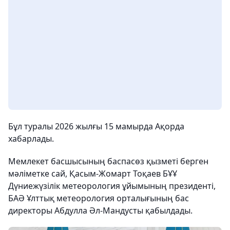
Бұл туралы 2026 жылғы 15 мамырда Ақорда
хабарлады.
Мемлекет басшысының баспасөз қызметі берген
мәліметке сай, Қасым-Жомарт Тоқаев БҰҰ
Дүниежүзілік метеорология ұйымының президенті,
БАӘ Ұлттық метеорология орталығының бас
директоры Абдулла Әл-Мандусты қабылдады.