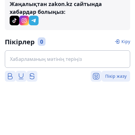
Жаңалықтан zakon.kz сайтында
хабардар болыңыз:
Пікірлер
0
Кіру
Пікір жазу