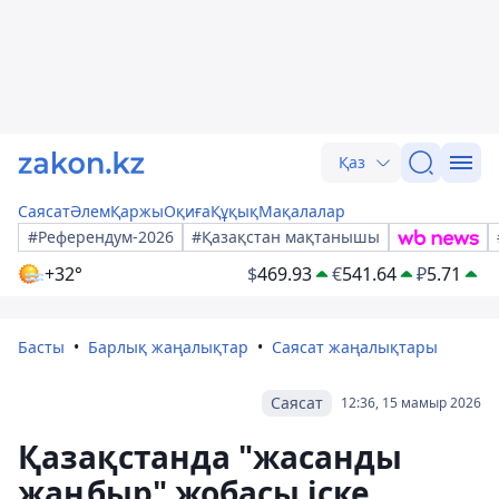
Қаз
Саясат
Әлем
Қаржы
Оқиға
Құқық
Мақалалар
#Референдум-2026
#Қазақстан мақтанышы
+32°
$
469.93
€
541.64
₽
5.71
Басты
Барлық жаңалықтар
Саясат жаңалықтары
Саясат
12:36, 15 мамыр 2026
Қазақстанда "жасанды
жаңбыр" жобасы іске