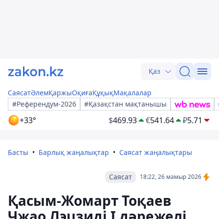
Қаз
Саясат
Әлем
Қаржы
Оқиға
Құқық
Мақалалар
#Референдум-2026
#Қазақстан мақтанышы
+33°
$
469.93
€
541.64
₽
5.71
Басты
Барлық жаңалықтар
Саясат жаңалықтары
Саясат
18:22, 26 мамыр 2026
Қасым-Жомарт Тоқаев
Чжао Лэцзиді І дәрежелі