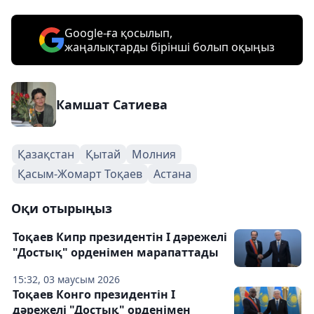
Google-ға қосылып,
жаңалықтарды бірінші болып оқыңыз
Камшат Сатиева
Қазақстан
Қытай
Молния
Қасым-Жомарт Тоқаев
Астана
Оқи отырыңыз
Тоқаев Кипр президентін І дәрежелі
"Достық" орденімен марапаттады
15:32, 03 маусым 2026
Тоқаев Конго президентін І
дәрежелі "Достық" орденімен