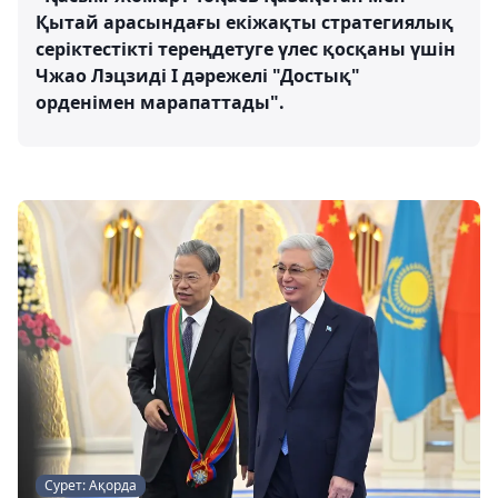
Қытай арасындағы екіжақты стратегиялық
серіктестікті тереңдетуге үлес қосқаны үшін
Чжао Лэцзиді І дәрежелі "Достық"
орденімен марапаттады".
Сурет: Ақорда