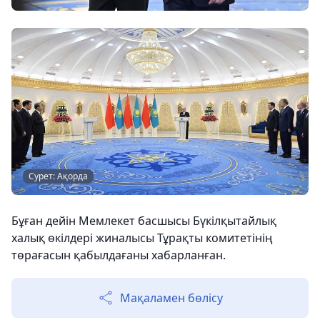
Сурет: Ақорда
Бұған дейін Мемлекет басшысы Бүкілқытайлық
халық өкілдері жиналысы Тұрақты комитетінің
төрағасын қабылдағаны хабарланған.
Мақаламен бөлісу