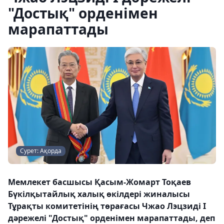
"Достық" орденімен
марапаттады
Сурет: Ақорда
Мемлекет басшысы Қасым-Жомарт Тоқаев
Бүкілқытайлық халық өкілдері жиналысы
Тұрақты комитетінің төрағасы Чжао Лэцзиді І
дәрежелі "Достық" орденімен марапаттады, деп