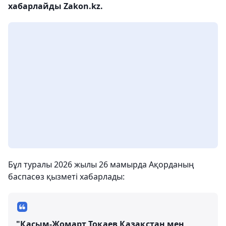
хабарлайды Zakon.kz.
Бұл туралы 2026 жылы 26 мамырда Ақорданың
баспасөз қызметі хабарлады:
"Қасым-Жомарт Тоқаев Қазақстан мен