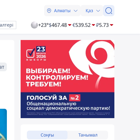
Алматы
Қаз
+23°
$
467.48
€
539.52
₽
5.73
алтері
ат
Соңғы
Танымал