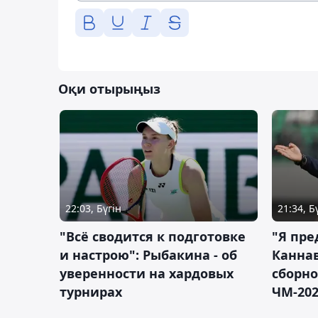
Оқи отырыңыз
22:03, Бүгін
21:34, Б
"Всё сводится к подготовке
"Я пре
и настрою": Рыбакина - об
Каннав
уверенности на хардовых
сборно
турнирах
ЧМ-20