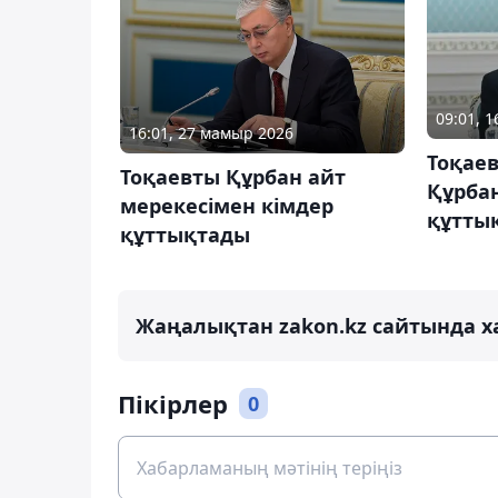
09:01, 
16:01, 27 мамыр 2026
Тоқае
Тоқаевты Құрбан айт
Құрба
мерекесімен кімдер
құтты
құттықтады
Жаңалықтан zakon.kz сайтында х
Пікірлер
0