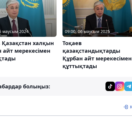
16 маусым 2024
09:00, 06 маусым 2025
в Қазақстан халқын
Тоқаев
н айт мерекесімен
қазақстандықтарды
қтады
Құрбан айт мерекесімен
құттықтады
абардар болыңыз: