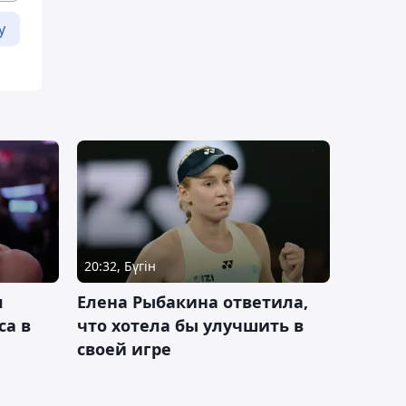
у
20:32, Бүгін
л
Елена Рыбакина ответила,
са в
что хотела бы улучшить в
своей игре