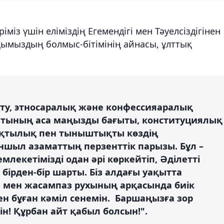
з үшін еліміздің Егемендігі мен Тәуелсіздігінен
қымыздың болмыс-бітімінің айнасы, ұлттық
ту, этносаралық және конфессияаралық
сатының аса маңызды бағыты, конституциялық
ұрақтылық пен тыныштықты көздің
ншыл азаматтың перзенттік парызы. Бұл –
лекетімізді одан әрі көркейтіп, Әділетті
ірден-бір шарты. Біз алдағы уақытта
мен жасампаз рухының арқасында биік
ен бұған кәміл сенемін. Баршаңызға зор
н! Құрбан айт қабыл болсын!".