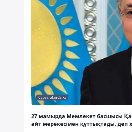
Сурет: akorda.kz
27 мамырда Мемлекет басшысы Қа
айт мерекесімен құттықтады, деп 