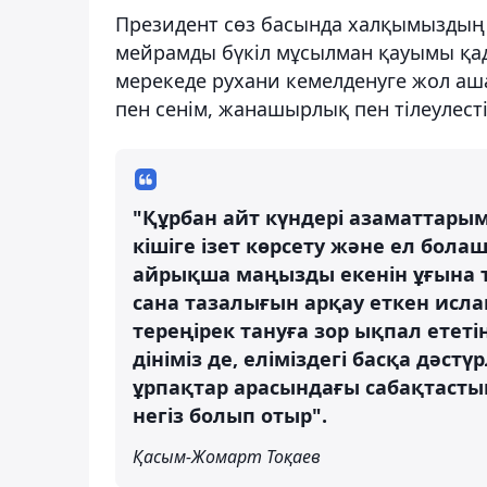
Президент сөз басында халқымыздың 
мейрамды бүкіл мұсылман қауымы қаді
мерекеде рухани кемелденуге жол аш
пен сенім, жанашырлық пен тілеулесті
"Құрбан айт күндері азаматтарым
кішіге ізет көрсету және ел бола
айрықша маңызды екенін ұғына түс
сана тазалығын арқау еткен ислам
тереңірек тануға зор ықпал ететі
дініміз де, еліміздегі басқа дәс
ұрпақтар арасындағы сабақтасты
негіз болып отыр".
Қасым-Жомарт Тоқаев