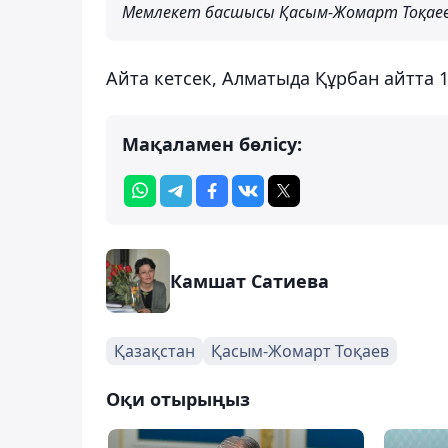
Мемлекет басшысы Қасым-Жомарт Тоқае
Айта кетсек, Алматыда Құрбан айтта 
Мақаламен бөлісу:
Камшат Сатиева
Қазақстан
Қасым-Жомарт Тоқаев
Оқи отырыңыз