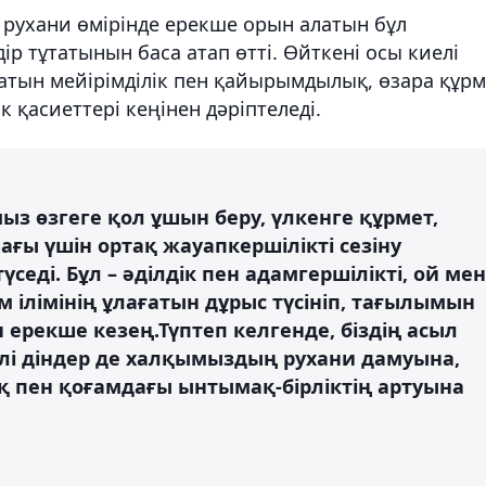
рухани өмірінде ерекше орын алатын бұл
р тұтатынын баса атап өтті. Өйткені осы киелі
атын мейірімділік пен қайырымдылық, өзара құрм
к қасиеттері кеңінен дәріптеледі.
ыз өзгеге қол ұшын беру, үлкенге құрмет,
шағы үшін ортақ жауапкершілікті сезіну
еді. Бұл – әділдік пен адамгершілікті, ой мен
 ілімінің ұлағатын дұрыс түсініп, тағылымын
н ерекше кезең.Түптеп келгенде, біздің асыл
түрлі діндер де халқымыздың рухани дамуына,
қ пен қоғамдағы ынтымақ-бірліктің артуына