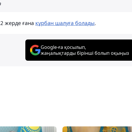
в
12 жерде ғана
құрбан шалуға болады
.
Google-ға қосылып,
жаңалықтарды бірінші болып оқыңыз