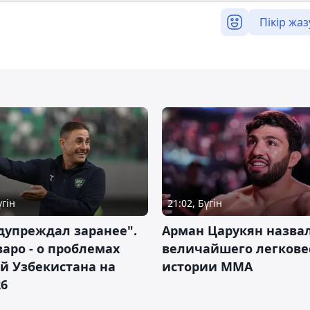
Пікір жаз
үгін
21:02, Бүгін
дупреждал заранее".
Арман Царукян назва
аро - о проблемах
величайшего легкове
й Узбекистана на
истории ММА
26