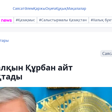
Саясат
Әлем
Қаржы
Оқиға
Құқық
Мақалалар
#Қазақмыс
#Салыстырмалы Қазақстан
#Халық бухг
қтары
Саяс
алқын Құрбан айт
қтады