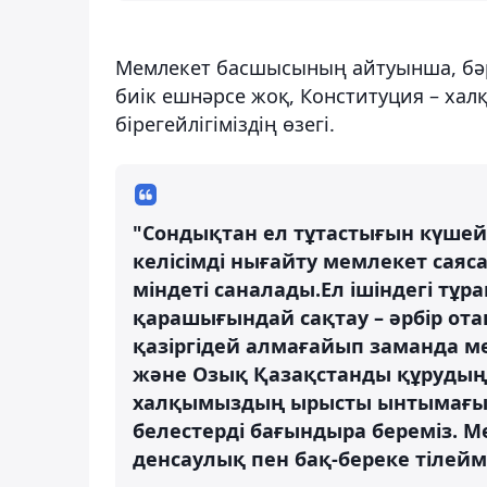
Мемлекет басшысының айтуынша, бәрімі
биік ешнәрсе жоқ, Конституция – хал
бірегейлігіміздің өзегі.
"Сондықтан ел тұтастығын күшей
келісімді нығайту мемлекет сая
міндеті саналады.Ел ішіндегі т
қарашығындай сақтау – әрбір ота
қазіргідей алмағайып заманда мем
және Озық Қазақстанды құрудың б
халқымыздың ырысты ынтымағы 
белестерді бағындыра береміз. М
денсаулық пен бақ-береке тілеймі