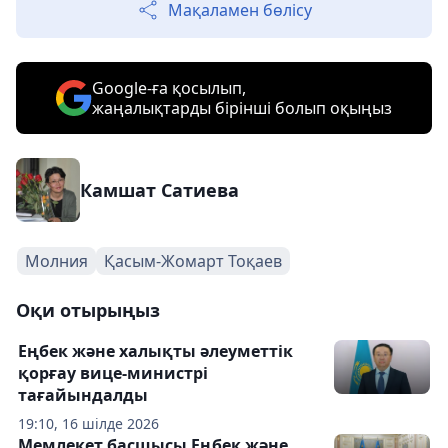
Мақаламен бөлісу
Google-ға қосылып,
жаңалықтарды бірінші болып оқыңыз
Камшат Сатиева
Молния
Қасым-Жомарт Тоқаев
Оқи отырыңыз
Еңбек және халықты әлеуметтік
қорғау вице-министрі
тағайындалды
19:10, 16 шілде 2026
Мемлекет басшысы Еңбек және