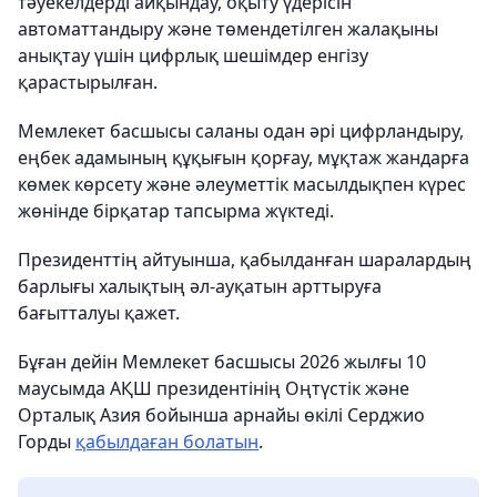
тәуекелдерді айқындау, оқыту үдерісін
автоматтандыру және төмендетілген жалақыны
анықтау үшін цифрлық шешімдер енгізу
қарастырылған.
Мемлекет басшысы саланы одан әрі цифрландыру,
еңбек адамының құқығын қорғау, мұқтаж жандарға
көмек көрсету және әлеуметтік масылдықпен күрес
жөнінде бірқатар тапсырма жүктеді.
Президенттің айтуынша, қабылданған шаралардың
барлығы халықтың әл-ауқатын арттыруға
бағытталуы қажет.
Бұған дейін Мемлекет басшысы 2026 жылғы 10
маусымда АҚШ президентінің Оңтүстік және
Орталық Азия бойынша арнайы өкілі Серджио
Горды
қабылдаған болатын
.