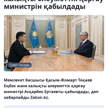
министрін қабылдады
Сурет: Ақорда
Мемлекет басшысы Қасым-Жомарт Тоқаев
Еңбек және халықты әлеуметтік қорғау
министрі Асқарбек Ертаевты қабылдады, деп
хабарлайды Zakon.kz.