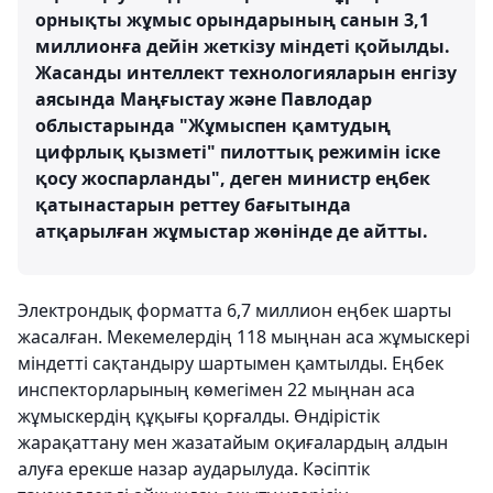
орнықты жұмыс орындарының санын 3,1
миллионға дейін жеткізу міндеті қойылды.
Жасанды интеллект технологияларын енгізу
аясында Маңғыстау және Павлодар
облыстарында "Жұмыспен қамтудың
цифрлық қызметі" пилоттық режимін іске
қосу жоспарланды", деген министр еңбек
қатынастарын реттеу бағытында
атқарылған жұмыстар жөнінде де айтты.
Электрондық форматта 6,7 миллион еңбек шарты
жасалған. Мекемелердің 118 мыңнан аса жұмыскері
міндетті сақтандыру шартымен қамтылды. Еңбек
инспекторларының көмегімен 22 мыңнан аса
жұмыскердің құқығы қорғалды. Өндірістік
жарақаттану мен жазатайым оқиғалардың алдын
алуға ерекше назар аударылуда. Кәсіптік