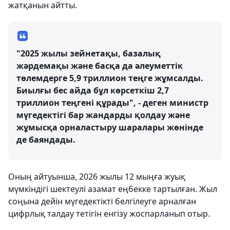
жатқанын айтты.
"2025 жылы зейнетақы, базалық
жәрдемақы және басқа да әлеуметтік
төлемдерге 5,9 триллион теңге жұмсалды.
Биылғы бес айда бұл көрсеткіш 2,7
триллион теңгені құрады", - деген министр
мүгедектігі бар жандарды қолдау және
жұмысқа орналастыру шаралары жөнінде
де баяндады.
Оның айтуынша, 2026 жылы 12 мыңға жуық
мүмкіндігі шектеулі азамат еңбекке тартылған. Жыл
соңына дейін мүгедектікті белгілеуге арналған
цифрлық талдау тетігін енгізу жоспарланып отыр.