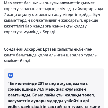
Мемлекет басшысы арнаулы әлеуметтік қызмет
көрсету сапасын арттырып, еліміздің аймақтарында
7 жаңа оңалту орталығын ашу міндетін қойды. Бұл
қызметтердің қолжетімділігін жақсартып, ерекше
қажеттілігі бар жандарға жан-жақты қолдау
көрсетуге мүмкіндік береді.
Сондай-ақ Асқарбек Ертаев халықты еңбекпен
қамту бағытында қолға алынған шаралар туралы
мәлімет берді.
"Ел көлемінде 201 мыңға жуық азамат,
соның ішінде 74,9 мың жас жұмыспен
қамтылды. Биыл лайықты жалақы төлеп,
әлеуметтік аударымдарды үзбейтін әрі
еңбек қауіпсіздігін сақтайтын тұрақты және