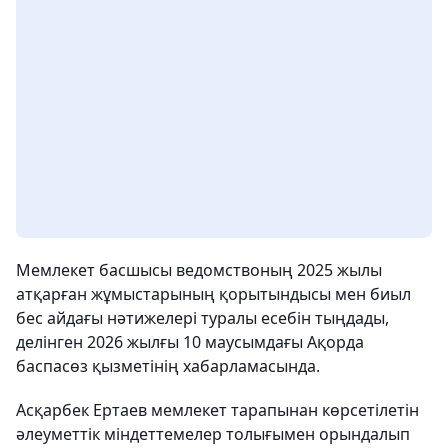
Мемлекет басшысы ведомствоның 2025 жылы
атқарған жұмыстарының қорытындысы мен биыл
бес айдағы нәтижелері туралы есебін тыңдады,
делінген 2026 жылғы 10 маусымдағы Ақорда
баспасөз қызметінің хабарламасында.
Асқарбек Ертаев мемлекет тарапынан көрсетілетін
әлеуметтік міндеттемелер толығымен орындалып