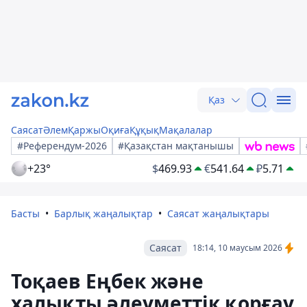
Қаз
Саясат
Әлем
Қаржы
Оқиға
Құқық
Мақалалар
#Референдум-2026
#Қазақстан мақтанышы
+23°
$
469.93
€
541.64
₽
5.71
Басты
Барлық жаңалықтар
Саясат жаңалықтары
Саясат
18:14, 10 маусым 2026
Тоқаев Еңбек және
халықты әлеуметтік қорғау