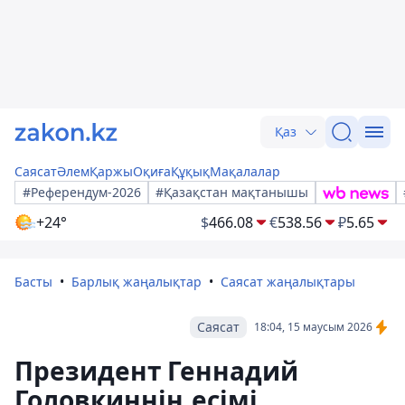
Қаз
Саясат
Әлем
Қаржы
Оқиға
Құқық
Мақалалар
#Референдум-2026
#Қазақстан мақтанышы
+24°
$
466.08
€
538.56
₽
5.65
Басты
Барлық жаңалықтар
Саясат жаңалықтары
Саясат
18:04, 15 маусым 2026
Президент Геннадий
Головкиннің есімі