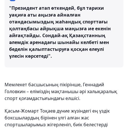
"Президент атап өткендей, бұл тарихи
уақиға аты аңызға айналған
отандасымыздың жаһандық спорттағы
қолтаңбасы айрықша маңызға ие екенін
айғақтайды. Сондай-ақ Қазақстанның
әлемдік аренадағы шынайы келбеті мен
беделін қалыптастыруға қосқан елеулі
үлесін көрсетеді".
Мемлекет басшысының пікірінше, Геннадий
Головкин – еліміздің мақтанышы әрі халықаралық
спорт қоғамдастығындағы елшісі.
Қасым-Жомарт Тоқаев дүние жүзіндегі ең үздік
боксшылардың бірінен үлгі алған жас
спортшыларымыз жігерленіп, биік белестерді