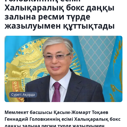
Халықаралық бокс даңқы
залына ресми түрде
жазылуымен құттықтады
Сурет: Ақорда
Мемлекет басшысы Қасым-Жомарт Тоқаев
Геннадий Головкиннің есімі Халықаралық бокс
даңқы залына ресми түрде жазылуымен