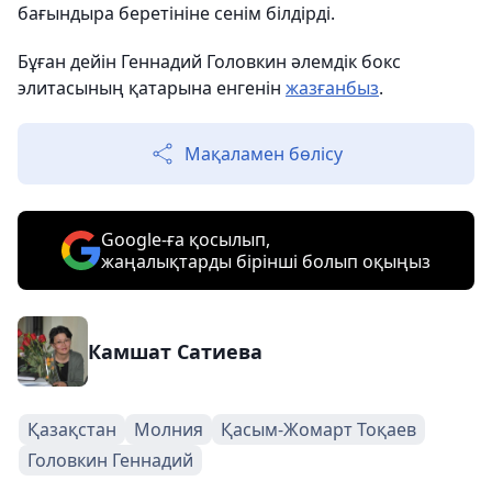
бағындыра беретініне сенім білдірді.
Бұған дейін Геннадий Головкин әлемдік бокс
элитасының қатарына енгенін
жазғанбыз
.
Мақаламен бөлісу
Google-ға қосылып,
жаңалықтарды бірінші болып оқыңыз
Камшат Сатиева
Қазақстан
Молния
Қасым-Жомарт Тоқаев
Головкин Геннадий