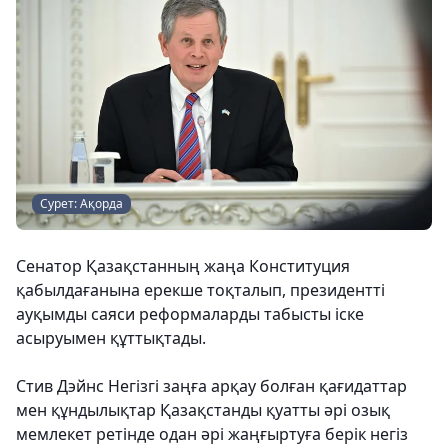
Сурет: Ақорда
Сенатор Қазақстанның жаңа Конституция
қабылдағанына ерекше тоқталып, президентті
ауқымды саяси реформаларды табысты іске
асыруымен құттықтады.
Стив Дэйнс Негізгі заңға арқау болған қағидаттар
мен құндылықтар Қазақстанды қуатты әрі озық
мемлекет ретінде одан әрі жаңғыртуға берік негіз