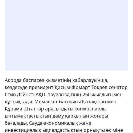
Ақорда баспасөз қызметінің хабарлауынша,
кездесуде президент Қасым-Жомарт Тоқаев сенатор
Стив Дэйнсті АҚШ тәуелсіздігінің 250 жылдығымен
құттықтады. Мемлекет басшысы Қазақстан мен
Құрама Штаттар арасындағы көпжоспарлы
ынтымақтастықтың даму қарқынын жоғары
бағалады. Сауда-экономикалық және
инвестициялық ықпалдастықтың орнықты өсіміне