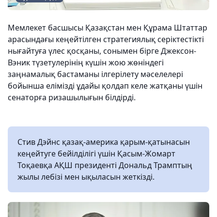
Мемлекет басшысы Қазақстан мен Құрама Штаттар
арасындағы кеңейтілген стратегиялық серіктестікті
нығайтуға үлес қосқаны, сонымен бірге Джексон-
Вэник түзетулерінің күшін жою жөніндегі
заңнамалық бастаманы ілгерілету мәселелері
бойынша елімізді ұдайы қолдап келе жатқаны үшін
сенаторға ризашылығын білдірді.
Стив Дэйнс қазақ-америка қарым-қатынасын
кеңейтуге бейілділігі үшін Қасым-Жомарт
Тоқаевқа АҚШ президенті Дональд Трамптың
жылы лебізі мен ықыласын жеткізді.