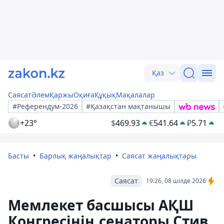
Қаз
Саясат
Әлем
Қаржы
Оқиға
Құқық
Мақалалар
#Референдум-2026
#Қазақстан мақтанышы
+23°
$
469.93
€
541.64
₽
5.71
Басты
Барлық жаңалықтар
Саясат жаңалықтары
Саясат
19:26, 08 шілде 2026
Мемлекет басшысы АҚШ
Конгресінің сенаторы Стив