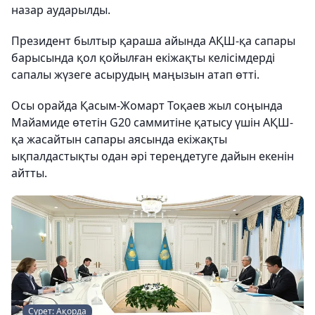
назар аударылды.
Президент былтыр қараша айында АҚШ-қа сапары
барысында қол қойылған екіжақты келісімдерді
сапалы жүзеге асырудың маңызын атап өтті.
Осы орайда Қасым-Жомарт Тоқаев жыл соңында
Майамиде өтетін G20 саммитіне қатысу үшін АҚШ-
қа жасайтын сапары аясында екіжақты
ықпалдастықты одан әрі тереңдетуге дайын екенін
айтты.
Сурет: Ақорда