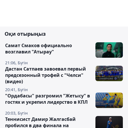
Оқи отырыңыз
Самат Смаков официально
возглавил "Атырау"
21:06, Бүгін
Дастан Сатпаев завоевал первый
предсезонный трофей с "Челси"
(видео)
20:41, Бүгін
"Ордабасы" разгромил "Жетысу" в
гостях и укрепил лидерство в КПЛ
20:03, Бүгін
Теннисист Дамир Жалгасбай
пробился в два финала на