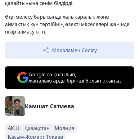
қалайтынына сенім білдірді.
Әңгімелесу барысында халықаралық және
аймақтық күн тәртібінің өзекті мәселелері жөнінде
пікір алмасу өтті.
Мақаламен бөлісу
Google-ға қосылып,
жаңалықтарды бірінші болып оқыңыз
Камшат Сатиева
АҚШ
Қазақстан
Молния
Қасым-Жомарт Тоқаев