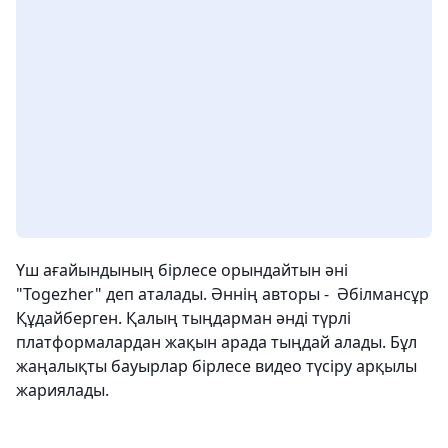
Үш ағайындының бірлесе орындайтын әні
"Togezher" деп аталады. Әннің авторы - Әбілмансұр
Құдайберген. Қалың тыңдарман әнді түрлі
платформалардан жақын арада тыңдай алады. Бұл
жаңалықты бауырлар бірлесе видео түсіру арқылы
жариялады.