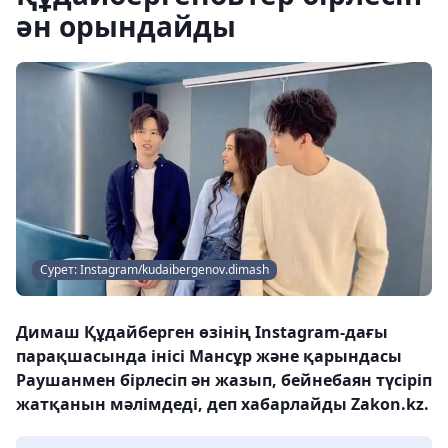
ән орындайды
Сурет: Instagram/kudaibergenov.dimash
Димаш Құдайберген өзінің Instagram-дағы
парақшасында інісі Мансұр және қарындасы
Раушанмен бірлесіп ән жазып, бейнебаян түсіріп
жатқанын мәлімдеді, деп хабарлайды Zakon.kz.