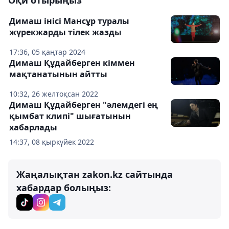
Оқи отырыңыз
Димаш інісі Мансұр туралы
жүрекжарды тілек жазды
17:36, 05 қаңтар 2024
Димаш Құдайберген кіммен
мақтанатынын айтты
10:32, 26 желтоқсан 2022
Димаш Құдайберген "әлемдегі ең
қымбат клипі" шығатынын
хабарлады
14:37, 08 қыркүйек 2022
Жаңалықтан zakon.kz сайтында
хабардар болыңыз: