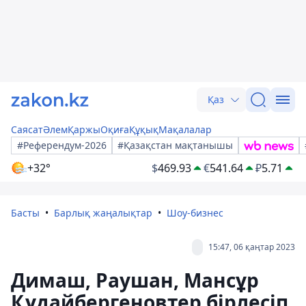
Қаз
Саясат
Әлем
Қаржы
Оқиға
Құқық
Мақалалар
#Референдум-2026
#Қазақстан мақтанышы
+32°
$
469.93
€
541.64
₽
5.71
Басты
Барлық жаңалықтар
Шоу-бизнес
15:47, 06 қаңтар 2023
Димаш, Раушан, Мансұр
Құдайбергеновтер бірлесіп