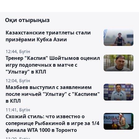
Оқи отырыңыз
Казахстанские триатлеты стали
призёрами Кубка Азии
12:44, Бүгін
Тренер "Каспия" Шойтымов оценил
игру подопечных в матче с
"Улытау" в КПЛ
12:04, Бүгін
Мазбаев выступил с заявлением
после ничьей "Улытау" с "Каспием"
в КПЛ
11:41, Бүгін
Схожий стиль: что известно о
сопернице Рыбакиной в игре за 1/4
финала WTA 1000 в Торонто
11:20, Бүгін