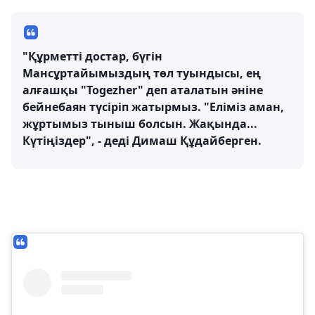
"Құрметті достар, бүгін
Мансұртайымыздың төл туындысы, ең
алғашқы "Togezher" деп аталатын әніне
бейнебаян түсіріп жатырмыз. "Еліміз аман,
жұртымыз тыныш болсын. Жақында...
Күтіңіздер", - деді Димаш Құдайберген.