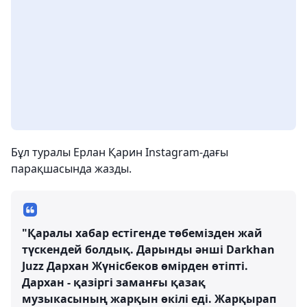
Бұл туралы Ерлан Қарин Instagram-дағы
парақшасында жазды.
"Қаралы хабар естігенде төбемізден жай
түскендей болдық. Дарынды әнші Darkhan
Juzz Дархан Жүнісбеков өмірден өтіпті.
Дархан - қазіргі заманғы қазақ
музыкасының жарқын өкілі еді. Жарқырап