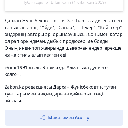
Публикация от Erlan Karin (@erlankarin2019)
Дархан Жүнісбеков - көпке Darkhan Juzz деген атпен
танылған әнші, "Үйде", "Сапар", "Шекер", "Кейіпкер"
әндерінің авторы әрі орындаушысы. Сонымен қатар
ол рэп орындаған, дыбыс продюсері де болды.
Оның инди-поп жанрында шығарған әндері ерекше
жаңа стиль алып келген еді.
Әнші 1991 жылы 9 тамызда Алматыда дүниеге
келген.
Zakon.kz редакциясы Дархан Жүнісбековтің туған
туыстары мен жақындарына қайғырып көңіл
айтады.
Мақаламен бөлісу