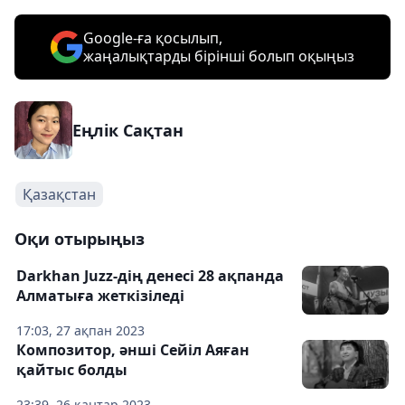
Google-ға қосылып,
жаңалықтарды бірінші болып оқыңыз
Еңлік Сақтан
Қазақстан
Оқи отырыңыз
Darkhan Juzz-дің денесі 28 ақпанда
Алматыға жеткізіледі
17:03, 27 ақпан 2023
Композитор, әнші Сейіл Аяған
қайтыс болды
23:39, 26 қаңтар 2023