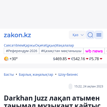
Қаз
Саясат
Әлем
Қаржы
Оқиға
Құқық
Мақалалар
#Референдум-2026
#Қазақстан мақтанышы
+30°
$
469.85
€
542.16
₽
5.78
Басты
Барлық жаңалықтар
Шоу-бизнес
15:22, 24 ақпан 2023
Darkhan Juzz лақап атымен
танымал музыкант қайтыс