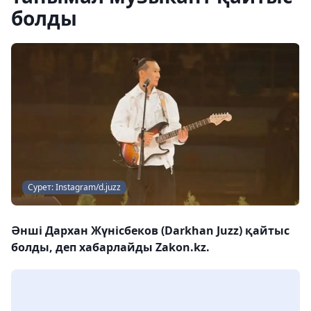
болды
Сурет: Instagram/d.juzz
Әнші Дархан Жүнісбеков (Darkhan Juzz) қайтыс
болды, деп хабарлайды Zakon.kz.