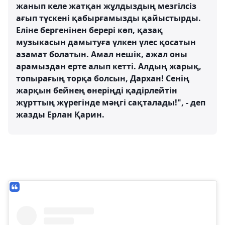
жанып келе жатқан жұлдыздың мезгілсіз
ағып түскені қабырғамызды қайыстырды.
Еліне бергенінен берері көп, қазақ
музыкасын дамытуға үлкен үлес қосатын
азамат болатын. Амал нешік, ажал оны
арамыздан ерте алып кетті. Алдың жарық,
топырағың торқа болсын, Дархан! Сенің
жарқын бейнең өнеріңді қадірлейтін
жұрттың жүрегінде мәңгі сақталады!", - деп
жазды Ерлан Қарин.