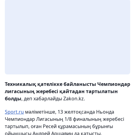
Техникалық қателікке байланысты Чемпиондар
лигасының жеребесі қайтадан тартылатын
болды
, деп хабарлайды Zakon.kz.
Sport.ru
мәліметінше, 13 желтоқсанда Ньонда
Чемпиондар Лигасының 1/8 финалының жеребесі
тартылып, оған Ресей құрамасының бұрынғы
ойыншысы Андрей Аршавин да қатысты.