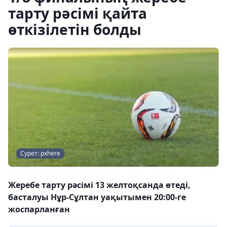
тарту рәсімі қайта
өткізілетін болды
Сурет: pxhere
Жеребе тарту рәсімі 13 желтоқсанда өтеді,
басталуы Нұр-Сұлтан уақытымен 20:00-ге
жоспарланған