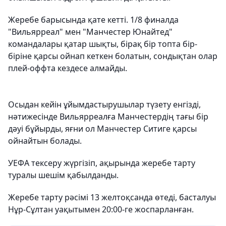
Жеребе барысында қате кетті. 1/8 финалда
"Вильярреал" мен "Манчестер Юнайтед"
командалары қатар шықты, бірақ бір топта бір-
біріне қарсы ойнап кеткен болатын, сондықтан олар
плей-оффта кездесе алмайды.
Осыдан кейін ұйымдастырушылар түзету енгізді,
нәтижесінде Вильярреалға Манчестердің тағы бір
дәуі бұйырды, яғни ол Манчестер Ситиге қарсы
ойнайтын болады.
УЕФА тексеру жүргізіп, ақырында жеребе тарту
туралы шешім қабылданды.
Жеребе тарту рәсімі 13 желтоқсанда өтеді, басталуы
Нұр-Сұлтан уақытымен 20:00-ге жоспарланған.