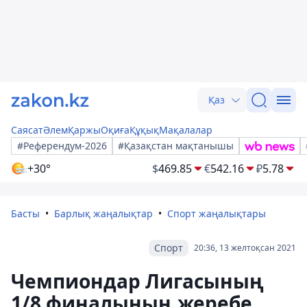
Қаз
Саясат
Әлем
Қаржы
Оқиға
Құқық
Мақалалар
#Референдум-2026
#Қазақстан мақтанышы
+30°
$
469.85
€
542.16
₽
5.78
Басты
Барлық жаңалықтар
Спорт жаңалықтары
Спорт
20:36, 13 желтоқсан 2021
Чемпиондар Лигасының
1/8 финалының жеребе