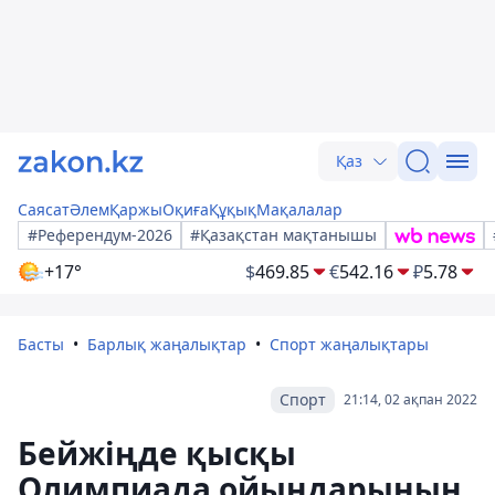
Қаз
Саясат
Әлем
Қаржы
Оқиға
Құқық
Мақалалар
#Референдум-2026
#Қазақстан мақтанышы
+17°
$
469.85
€
542.16
₽
5.78
Басты
Барлық жаңалықтар
Спорт жаңалықтары
Спорт
21:14, 02 ақпан 2022
Бейжіңде қысқы
Олимпиада ойындарының