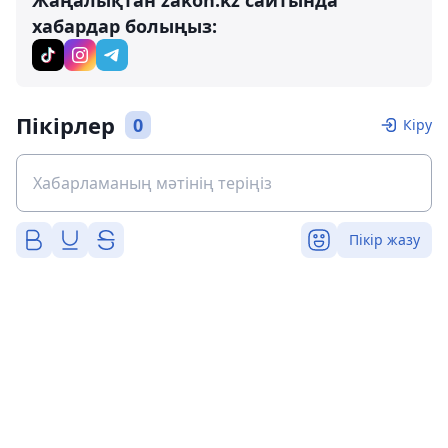
хабардар болыңыз:
Пікірлер
0
Кіру
Пікір жазу