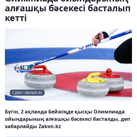
алғашқы бәсекесі басталып
кетті
Сурет: olympic.kz
Бүгін, 2 ақпанда Бейжіңде қысқы Олимпиада
ойындарының алғашқы бәсекесі басталды, деп
хабарлайды Zakon.kz