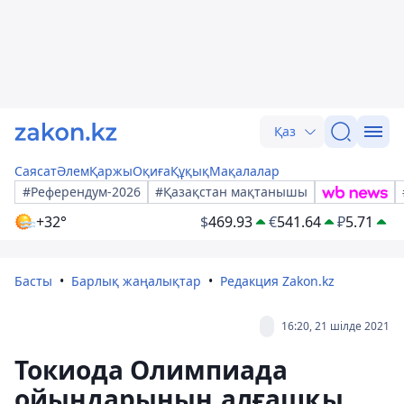
Қаз
Саясат
Әлем
Қаржы
Оқиға
Құқық
Мақалалар
#Референдум-2026
#Қазақстан мақтанышы
+32°
$
469.93
€
541.64
₽
5.71
Басты
Барлық жаңалықтар
Редакция Zakon.kz
16:20, 21 шілде 2021
Токиода Олимпиада
ойындарының алғашқы