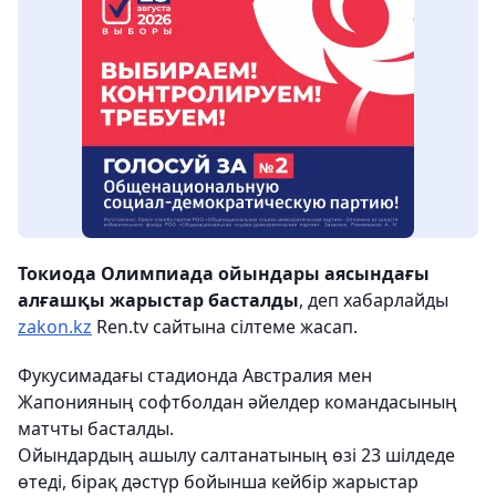
Токиода Олимпиада ойындары аясындағы
алғашқы жарыстар басталды
, деп хабарлайды
zakon.kz
Ren.tv сайтына сілтеме жасап.
Фукусимадағы стадионда
Австралия мен
Жапонияның софтболдан әйелдер командасының
матчты басталды.
Ойындардың ашылу салтанатының өзі 23 шілдеде
өтеді, бірақ дәстүр бойынша кейбір жарыстар