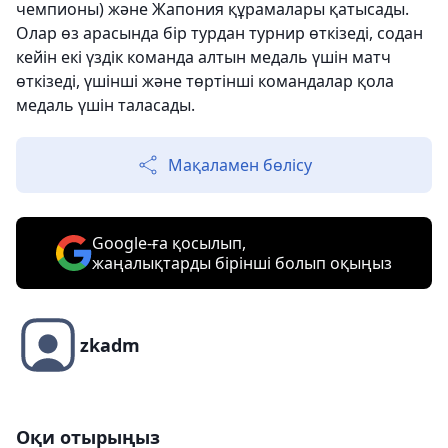
чемпионы) және Жапония құрамалары қатысады.
Олар өз арасында бір турдан турнир өткізеді, содан
кейін екі үздік команда алтын медаль үшін матч
өткізеді, үшінші және төртінші командалар қола
медаль үшін таласады.
Мақаламен бөлісу
Google-ға қосылып,
жаңалықтарды бірінші болып оқыңыз
zkadm
Оқи отырыңыз