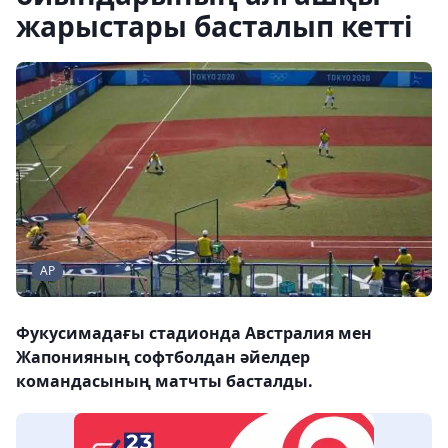
жарыстары басталып кетті
АР
Фукусимадағы стадионда Австралия мен
Жапонияның софтболдан әйелдер
командасының матчты басталды.