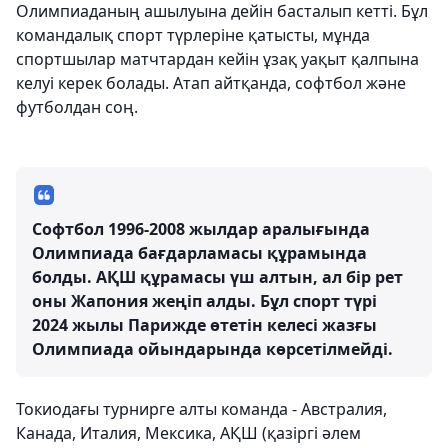
Олимпиаданың ашылуына дейін басталып кетті. Бұл
командалық спорт түрлеріне қатысты, мұнда
спортшылар матчтардан кейін ұзақ уақыт қалпына
келуі керек болады. Атап айтқанда, софтбол және
футболдан соң.
Софтбол 1996-2008 жылдар аралығында
Олимпиада бағдарламасы құрамында
болды. АҚШ құрамасы үш алтын, ал бір рет
оны Жапония жеңіп алды. Бұл спорт түрі
2024 жылы Парижде өтетін келесі жазғы
Олимпиада ойындарында көрсетілмейді.
Токиодағы турнирге алты команда - Австралия,
Канада, Италия, Мексика, АҚШ (қазіргі әлем