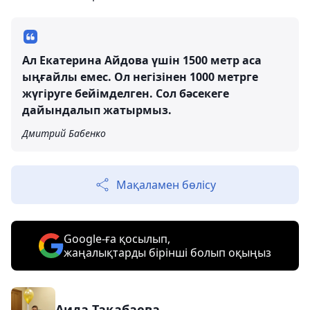
Ал Екатерина Айдова үшін 1500 метр аса
ыңғайлы емес. Ол негізінен 1000 метрге
жүгіруге бейімделген. Сол бәсекеге
дайындалып жатырмыз.
Дмитрий Бабенко
Мақаламен бөлісу
Google-ға қосылып,
жаңалықтарды бірінші болып оқыңыз
Аида Тақабаева