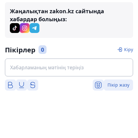
Жаңалықтан zakon.kz сайтында
хабардар болыңыз:
Пікірлер
0
Кіру
Пікір жазу