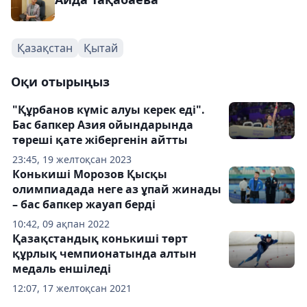
Қазақстан
Қытай
Оқи отырыңыз
"Құрбанов күміс алуы керек еді".
Бас бапкер Азия ойындарында
төреші қате жібергенін айтты
23:45, 19 желтоқсан 2023
Конькиші Морозов Қысқы
олимпиадада неге аз ұпай жинады
– бас бапкер жауап берді
10:42, 09 ақпан 2022
Қазақстандық конькиші төрт
құрлық чемпионатында алтын
медаль еншіледі
12:07, 17 желтоқсан 2021