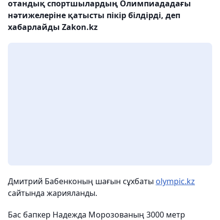
отандық спортшылардың Олимпиададағы
нәтижелеріне қатысты пікір білдірді, деп
хабарлайды Zakon.kz
Дмитрий Бабенконың шағын сұхбаты
olympic.kz
сайтында жарияланды.
Бас бапкер Надежда Морозованың 3000 метр