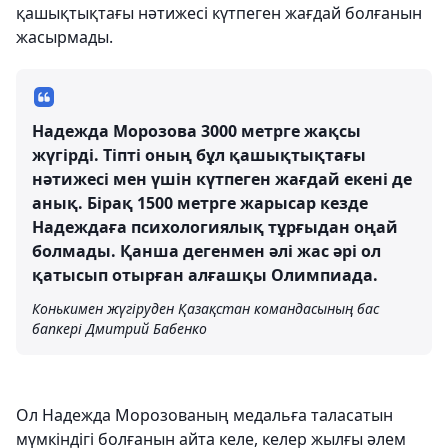
қашықтықтағы нәтижесі күтпеген жағдай болғанын
жасырмады.
Надежда Морозова 3000 метрге жақсы
жүгірді. Тіпті оның бұл қашықтықтағы
нәтижесі мен үшін күтпеген жағдай екені де
анық. Бірақ 1500 метрге жарысар кезде
Надеждаға психологиялық тұрғыдан оңай
болмады. Қанша дегенмен әлі жас әрі ол
қатысып отырған алғашқы Олимпиада.
Конькимен жүгіруден Қазақстан командасының бас
бапкері Дмитрий Бабенко
Ол Надежда Морозованың медальға таласатын
мүмкіндігі болғанын айта келе, келер жылғы әлем