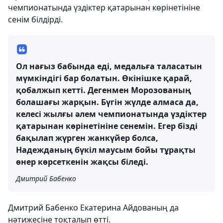
чемпионатында үздіктер қатарынан көрінетініне
сенім білдірді.
Ол нағыз бабында еді, медальға таласатын
мүмкіндігі бар болатын. Өкінішке қарай,
қобалжып кетті. Дегенмен Морозованың
болашағы жарқын. Бүгін жүлде алмаса да,
келесі жылғы әлем чемпионатында үздіктер
қатарынан көрінетініне сенемін. Егер бізді
бақылап жүрген жанкүйер болса,
Надежданың бүкіл маусым бойы тұрақты
өнер көрсеткенін жақсы біледі.
Дмитрий Бабенко
Дмитрий Бабенко Екатерина Айдованың да
нәтижесіне тоқталып өтті.