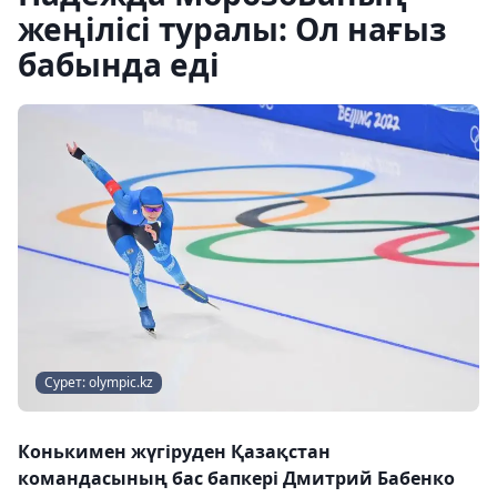
жеңілісі туралы: Ол нағыз
бабында еді
Сурет: olympic.kz
Конькимен жүгіруден Қазақстан
командасының бас бапкері Дмитрий Бабенко