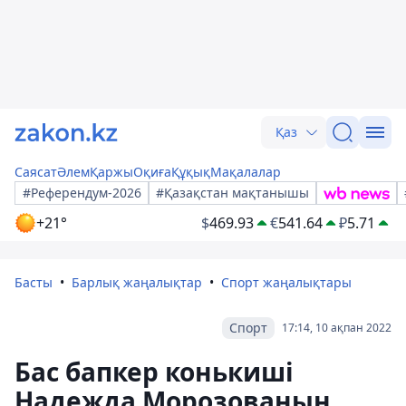
Қаз
Саясат
Әлем
Қаржы
Оқиға
Құқық
Мақалалар
#Референдум-2026
#Қазақстан мақтанышы
+21°
$
469.93
€
541.64
₽
5.71
Басты
Барлық жаңалықтар
Спорт жаңалықтары
Спорт
17:14, 10 ақпан 2022
Бас бапкер конькиші
Надежда Морозованың