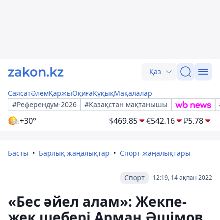
Қаз
Саясат
Әлем
Қаржы
Оқиға
Құқық
Мақалалар
#Референдум-2026
#Қазақстан мақтанышы
+30°
$
469.85
€
542.16
₽
5.78
Басты
Барлық жаңалықтар
Спорт жаңалықтары
Спорт
12:19, 14 ақпан 2022
«Бес әйел алам»: Жекпе-
жек шебері Арман Әшімов