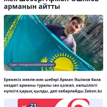
арманын айтты
Сурет: Instagram/ashimovarman
Ережесіз жекпе-жек шебері Арман Әшімов бала
кездегі арманы туралы сөз қозғап, көпшілікті
күлкіге қарық қылды, деп хабарлайды Zakon.kz