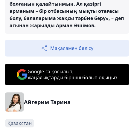
болғанын қалайтынмын. Ал қазіргі
арманым – бір отбасының мықты отағасы
болу, балаларыма жақсы тәрбие беру», – деп
ағынан жарылды Арман Әшімов.
Мақаламен бөлісу
Google-ға қосылып,
жаңалықтарды бірінші болып оқыңыз
Айгерим Тарина
Қазақстан