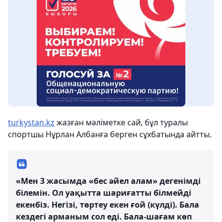
turkystan.kz
жазған мәліметке сай, бұл туралы
спортшы Нұрлан Албанға берген сұхбатында айтты.
«Мен 3 жасымда «бес әйел алам» дегенімді
білемін. Ол уақытта шариғатты білмейді
екенбіз. Негізі, төртеу екен ғой (күлді). Бала
кездегі арманым сол еді. Бала-шағам көп