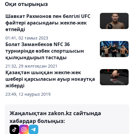
Оқи отырыңыз
Шавкат Рахмонов пен белгілі UFC
файтері арасындағы жекпе-жек
өтпейді
01:41, 02 тамыз 2023
Болат Заманбеков NFC 36
турнирінде өзбек спортшысын
қылқындырып тастады
21:32, 29 желтоқсан 2021
Қазақтан шыққан жекпе-жек
шебері қарсыласын ауыр нокаутқа
жіберді
23:49, 12 наурыз 2019
Жаңалықтан zakon.kz сайтында
хабардар болыңыз: