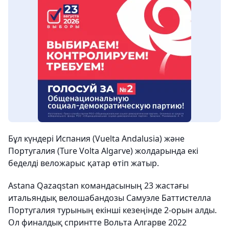
Бұл күндері Испания (Vuelta Andalusia) және
Португалия (Ture Volta Algarve) жолдарында екі
беделді веложарыс қатар өтіп жатыр.
Astana Qazaqstan командасының 23 жастағы
итальяндық велошабандозы Самуэле Баттистелла
Португалия турының екінші кезеңінде 2-орын алды.
Ол финалдық спринтте Вольта Алгарве 2022