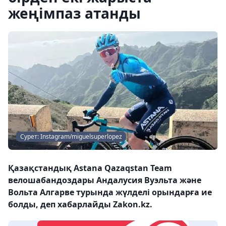
жеңімпаз атанды
Сурет: Instagram/miguelsuperlopez
Қазақстандық Astana Qazaqstan Team
велошабандоздары Андалусия Вуэльта және
Вольта Алгарве турында жүлделі орындарға ие
болды, деп хабарлайды Zakon.kz.