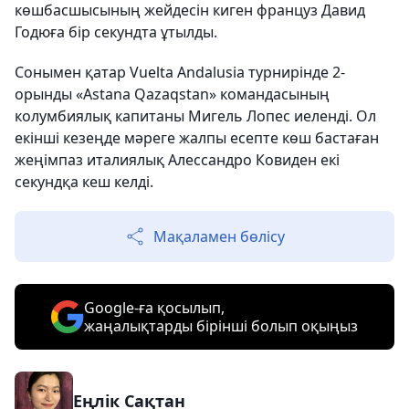
көшбасшысының жейдесін киген француз Давид
Годюға бір секундта ұтылды.
Сонымен қатар Vuelta Andalusia турнирінде 2-
орынды «Astana Qazaqstan» командасының
колумбиялық капитаны Мигель Лопес иеленді. Ол
екінші кезеңде мәреге жалпы есепте көш бастаған
жеңімпаз италиялық Алессандро Ковиден екі
секундқа кеш келді.
Мақаламен бөлісу
Google-ға қосылып,
жаңалықтарды бірінші болып оқыңыз
Еңлік Сақтан