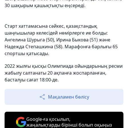
30 шақырым қашықтықты еңсереді.
Старт хаттамасына сәйкес, қазақстандық
шаңғышылар келесідей нөмірлерге ие болды:
Ангелина Шурыга (50), Ирина Быкова (51) және
Надежда Степашкина (58). Марафонға барлығы 65
спортшы қатысады.
2022 жылғы қысқы Олимпиада ойындарының ресми
жабылу салтанаты 20 ақпанға жоспарланған,
басталуы сағат 18:00-де.
Мақаламен бөлісу
Google-ға қосылып,
жаңалықтарды бірінші болып оқыңыз