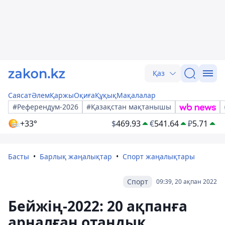
Қаз
Саясат
Әлем
Қаржы
Оқиға
Құқық
Мақалалар
#Референдум-2026
#Қазақстан мақтанышы
+33°
$
469.93
€
541.64
₽
5.71
Басты
Барлық жаңалықтар
Спорт жаңалықтары
Спорт
09:39, 20 ақпан 2022
Бейжің-2022: 20 ақпанға
арналған отандық