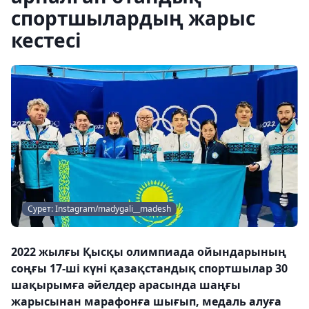
спортшылардың жарыс
кестесі
Сурет: Instagram/madygali__madesh
2022 жылғы Қысқы олимпиада ойындарының
соңғы 17-ші күні қазақстандық спортшылар 30
шақырымға әйелдер арасында шаңғы
жарысынан марафонға шығып, медаль алуға