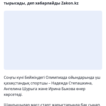
тырысады, деп хабарлайды Zakon.kz
Соңғы күні Бейжіңдегі Олимпиада ойындарында үш
қазақстандық спортшы – Надежда Степашкина,
Ангелина Шурыга және Ирина Быкова өнер
көрсетеді.
Шаңғышылар масс-старт жарыстарында бақ сынап,