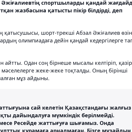
 Әжіғалиевтің спортшыларды қандай жағдай
қан жазбасына қатысты пікір білдірді, деп
ң қатысушысы, шорт-трекші Абзал Әжіғалиев өзін
ардың олимпиадаға дейін қандай кедергілерге та
 айтты. Одан соң бірнеше мысалы келтіріп, қазір
 мәселелерге жеке-жеке тоқталды. Оның бірінші
алған мұз айдыны.
жаттығуына сай келетін Қазақстандағы жалғыз
рақты дайындалуға мүмкіндік берілмейді.
месе Ресейде жаттығуға шығамыз. Онда
ұлттық құрамаға арналмаған. Бізге мұзайдын