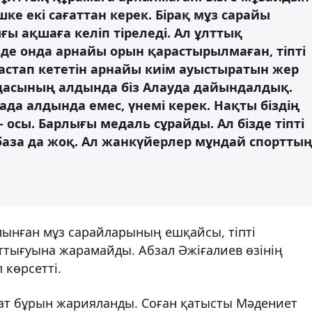
ке екі сағаттан керек. Бірақ мұз сарайы
ы ақшаға келіп тіреледі. Ал ұлттық
де онда арнайы орын қарастырылмаған, тіпті
астап кететін арнайы киім ауыстыратын жер
асының алдында біз Алауда дайындалдық.
ада алдында емес, үнемі керек. Нақты біздің
осы. Барлығы медаль сұрайды. Ал бізде тіпті
база да жоқ. Ал жанкүйерлер мұндай спортты
ынған мұз сарайларының ешқайсы, тіпті
тығуына жарамайды. Абзал Әжіғалиев өзінің
 көрсетті.
ат бұрын жарияланды. Соған қатысты Мәдениет