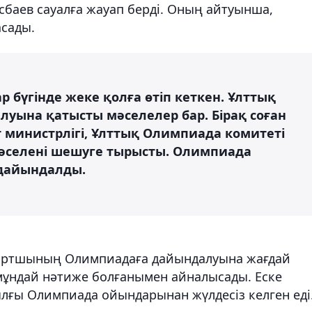
сбаев сауалға жауап берді. Оның айтуынша,
сады.
 бүгінде жеке қолға өтіп кеткен. Ұлттық
ына қатысты мәселелер бар. Бірақ соған
 министрлігі, Ұлттық Олимпиада комитеті
мәселені шешуге тырысты. Олимпиада
дайындалды.
портшының Олимпиадаға дайындалуына жағдай
 мұндай нәтиже болғанымен айналысады. Еске
ылғы Олимпиада ойындарынан жүлдесіз келген еді