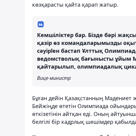
көзқарасты қайта қарап жатыр.
Кемшіліктер бар. Бізде бәрі жақсы
қазір өз командаларымызды оқыт
сәуірlен бастап Ұлттық Олимпиад
ведомстволық бағынысты ұйым М
қайтарылып, олимпиадалық цик
Вице-министр
Бұған дейін Қазақстанның Мәдениет 
Бейжіңде өтетін Олимпиада ойында
өткізетінін айтқан еді. Оның айтуын
белгілі бір кадрлық шешімдер қабылд