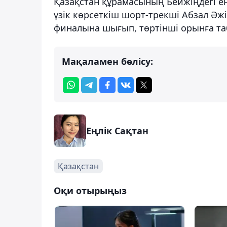
Қазақстан құрамасының Бейжіңдегі ең
үзік көрсеткіш шорт-трекші Абзал Әжі
финалына шығып, төртінші орынға таб
Мақаламен бөлісу:
Еңлік Сақтан
Қазақстан
Оқи отырыңыз