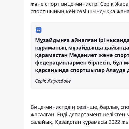
және спорт вице-министрі Серік Жара
спортшының кей сөзі шындыққа жана
Мұзайдынға айналған ірі нысандар
құраманың мұзайдында дайындалу
қарамастан Мәдениет және спорт
федерациялармен бірлесіп, бұл 
қарсаңында спортшылар Алауда 
Серік Жарасбаев
Вице-министрдің сөзінше, барлық с
жасалған. Енді департамент неліктен
салайық, Қазақстан құрамасы 2022 ж