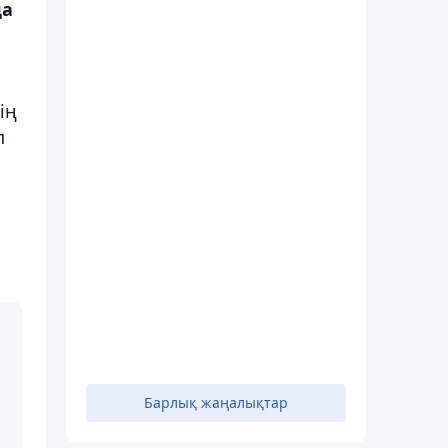
да
ің
п
Барлық жаңалықтар