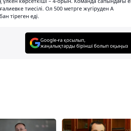
 үлкен көрсеткіші – 4-орын. Команда сапындағы 
ғалиевке тиесілі. Ол 500 метрге жүгіруден А
ан тіреген еді.
Google-ға қосылып,
жаңалықтарды бірінші болып оқыңыз