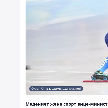
Сурет: Ұлттық олимпиада комитеті
Мәдениет және спорт вице-министр