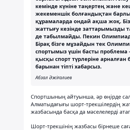
кемінде күніне таңертең және кеш
жекеменшік болғандықтан барлығ
құрамаларда ондай ақша жоқ. Біз
жаттығу кезінде заттарымызды т
де табылмайды. Пекин Олимпиад
Бірақ бізге мұзайдын тек Олимпи
спортымыз үшін басты проблема – 
қысқы спорт түрлеріне арналған 
барынан тіпті хабарсыз.
Абзал Әжіғалиев
Спортшының айтуынша, әр өңірде сал
Алматыдағығы шорт-трекшілердің жат
жазбасында басқа да мәселелерді атап
Шорт-трекшінің жазбасы бірнеше сағ