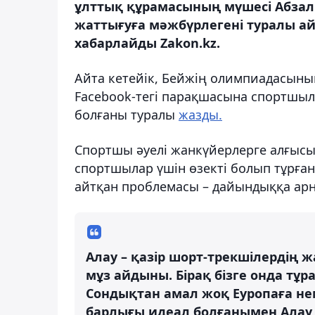
ұлттық құрамасының мүшесі Абзал
жаттығуға мәжбүрлегені туралы айт
хабарлайды Zakon.kz.
Айта кетейік, Бейжің олимпиадасыны
Facebook-тегі парақшасына cпортшыл
болғаны туралы
жазды.
Спортшы әуелі жанкүйерлерге алғысын
спортшылар үшін өзекті болып тұрған
айтқан проблемасы – дайындыққа арн
Алау – қазір шорт-трекшілердің 
мұз айдыны. Бірақ бізге онда тұ
Сондықтан амал жоқ Еуропаға не
барлығы идеал болғанымен Алау 