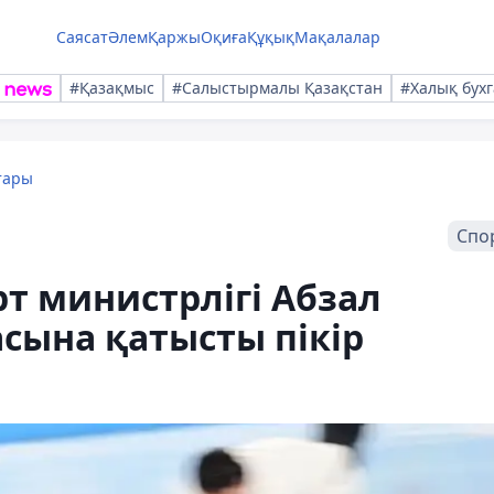
Саясат
Әлем
Қаржы
Оқиға
Құқық
Мақалалар
#Қазақмыс
#Салыстырмалы Қазақстан
#Халық бухг
тары
Спо
т министрлігі Абзал
сына қатысты пікір