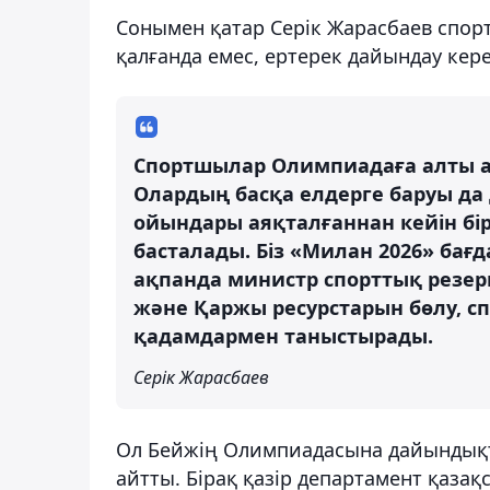
Сонымен қатар Серік Жарасбаев спор
қалғанда емес, ертерек дайындау кере
Спортшылар Олимпиадаға алты а
Олардың басқа елдерге баруы да
ойындары аяқталғаннан кейін бі
басталады. Біз «Милан 2026» ба
ақпанда министр спорттық резер
және Қаржы ресурстарын бөлу, 
қадамдармен таныстырады.
Серік Жарасбаев
Ол Бейжің Олимпиадасына дайындықт
айтты. Бірақ қазір департамент қаз