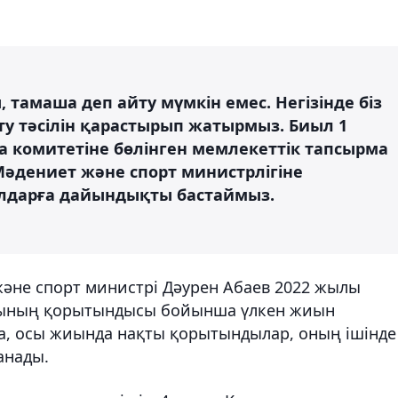
, тамаша деп айту мүмкін емес. Негізінде біз
у тәсілін қарастырып жатырмыз. Биыл 1
а комитетіне бөлінген мемлекеттік тапсырма
әдениет және спорт министрлігіне
лдарға дайындықты бастаймыз.
және спорт министрі Дәурен Абаев 2022 жылы
рының қорытындысы бойынша үлкен жиын
ша, осы жиында нақты қорытындылар, оның ішінде
анады.