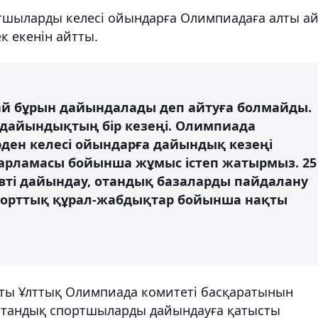
тшыларды келесі ойындарға Олимпиадаға алты а
к екенін айтты.
й бұрын дайындалады деп айтуға болмайды.
 дайындықтың бір кезеңі. Олимпиада
рден келесі ойындарға дайындық кезеңі
ғдарламасы бойынша жұмыс істеп жатырмыз. 25
вті дайындау, отандық базаларды пайдалану
спорттық құрал-жабдықтар бойынша нақты
ы Ұлттық Олимпиада комитеті басқаратынын
ақстандық спортшыларды дайындауға қатысты