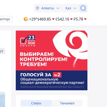
Алматы
Қаз
+29°
$
469.85
€
542.16
₽
5.78
алтері
рт
Соңғы
Танымал