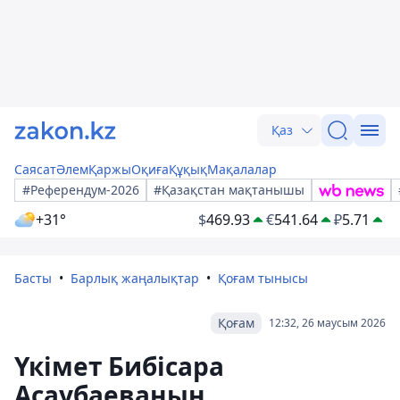
Қаз
Саясат
Әлем
Қаржы
Оқиға
Құқық
Мақалалар
#Референдум-2026
#Қазақстан мақтанышы
+31°
$
469.93
€
541.64
₽
5.71
Басты
Барлық жаңалықтар
Қоғам тынысы
Қоғам
12:32, 26 маусым 2026
Үкімет Бибісара
Асаубаеваның