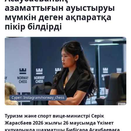
азаматтығын ауыстыруы
мүмкін деген ақпаратқа
пікір білдірді
Сурет: Instagram/norway_chess
Туризм және спорт вице-министрі Серік
Жарасбаев 2026 жылғы 26 маусымда Үкімет
кулуарында шахматшы Бибісара Асаубаеваға