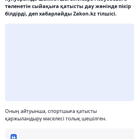
төленетін сыйақыға қатысты дау жөнінде пікір
білдірді, деп хабарлайды Zakon.kz тілшісі.
Оның айтуынша, спортшыға қатысты
қаржыландыру мәселесі толық шешілген.