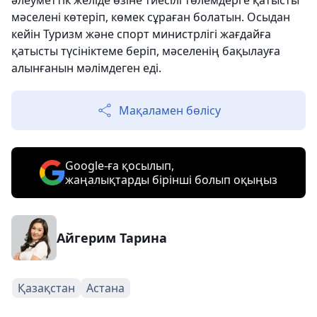
әлеуметтік желіде өзіне тиесілі төлемдерге қатысты
мәселені көтеріп, көмек сұраған болатын. Осыдан
кейін Туризм және спорт министрлігі жағдайға
қатысты түсініктеме беріп, мәселенің бақылауға
алынғанын мәлімдеген еді.
Мақаламен бөлісу
Google-ға қосылып,
жаңалықтарды бірінші болып оқыңыз
Айгерим Тарина
Қазақстан
Астана