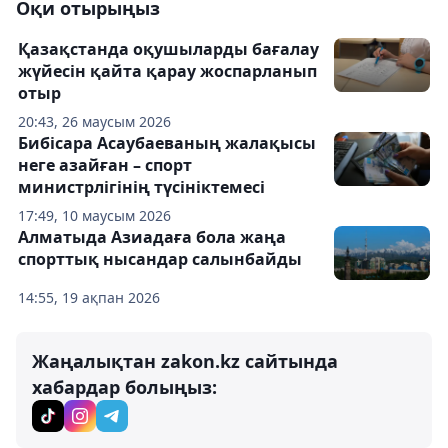
Оқи отырыңыз
Қазақстанда оқушыларды бағалау
жүйесін қайта қарау жоспарланып
отыр
20:43, 26 маусым 2026
Бибісара Асаубаеваның жалақысы
неге азайған – спорт
министрлігінің түсініктемесі
17:49, 10 маусым 2026
Алматыда Азиадаға бола жаңа
спорттық нысандар салынбайды
14:55, 19 ақпан 2026
Жаңалықтан zakon.kz сайтында
хабардар болыңыз: