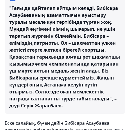
"Тағы да қайталап айтқым келеді, Бибісара
Асаубаеваның азаматтығын ауыстыру
туралы мәселе күн тәртібінде тұрған жоқ.
Мұндай әңгімені кімнің шығарып, не үшін
таратып жүргенін білмеймін. Бибісара –
еліміздің патриоты. Ол – шахматтан үлкен
жетістіктерге жеткен бірегей спортшы.
Қазақстан тарихында алғаш рет шахматшы
қызымыз әлем чемпионатында қатарынан
үш мәрте алтын медаль жеңіп алды. Біз
Бибісараны ерекше құрметтейміз. Жақын
күндері оның Астанаға келуін күтіп
отырмыз. Сол кезде оған мемлекеттік
награда салтанатты түрде табысталады", –
деді Серік Жарасбаев.
Еске салайық, бұған дейін Бибісара Асаубаева