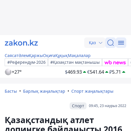
Қаз
Саясат
Әлем
Қаржы
Оқиға
Құқық
Мақалалар
#Референдум-2026
#Қазақстан мақтанышы
+27°
$
469.93
€
541.64
₽
5.71
Басты
Барлық жаңалықтар
Спорт жаңалықтары
Спорт
09:45, 23 наурыз 2022
Қазақстандық атлет
допингке байланысты 2016