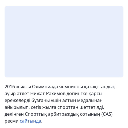
2016 жылғы Олимпиада чемпионы қазақстандық
ауыр атлет Нижат Рахимов допингке қарсы
ережелерді бұзғаны үшін алтын медалынан
айырылып, сегіз жылға спорттан шеттетілді,
делінген Спорттық арбитраждық сотының (CAS)
ресми
сайтында
.