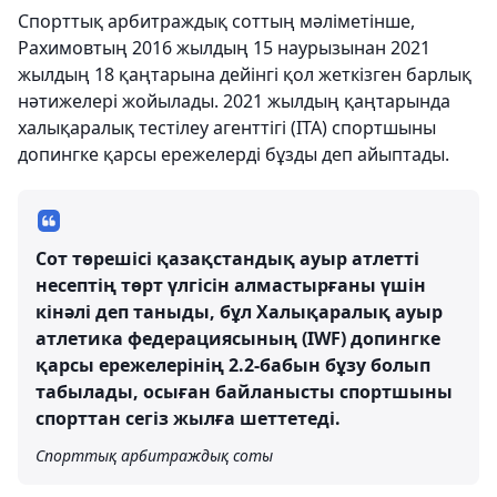
Спорттық арбитраждық соттың мәліметінше,
Рахимовтың 2016 жылдың 15 наурызынан 2021
жылдың 18 қаңтарына дейінгі қол жеткізген барлық
нәтижелері жойылады. 2021 жылдың қаңтарында
халықаралық тестілеу агенттігі (ITA) спортшыны
допингке қарсы ережелерді бұзды деп айыптады.
Сот төрешісі қазақстандық ауыр атлетті
несептің төрт үлгісін алмастырғаны үшін
кінәлі деп таныды, бұл Халықаралық ауыр
атлетика федерациясының (IWF) допингке
қарсы ережелерінің 2.2-бабын бұзу болып
табылады, осыған байланысты спортшыны
спорттан сегіз жылға шеттетеді.
Спорттық арбитраждық соты