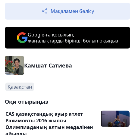
Мақаламен бөлісу
Google-ға қосылып,
жаңалықтарды бірінші болып оқыңыз
Камшат Сатиева
Қазақстан
Оқи отырыңыз
CAS қазақстандық ауыр атлет
Рахимовты 2016 жылғы
Олимпиаданың алтын медалінен
айырды