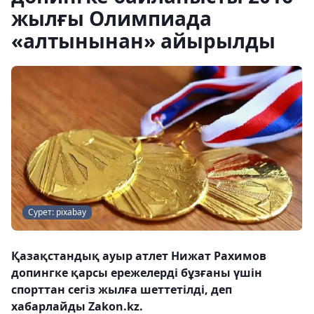
жылғы Олимпиада
«алтынынан» айырылды
Сурет: pixabay
Қазақстандық ауыр атлет Нижат Рахимов
допингке қарсы ережелерді бұзғаны үшін
спорттан сегіз жылға шеттетілді, деп
хабарлайды Zakon.kz.