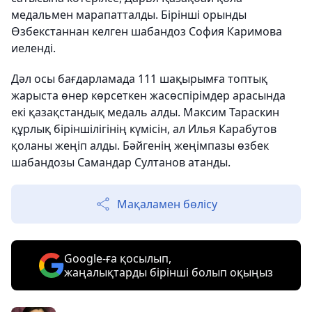
медальмен марапатталды. Бірінші орынды
Өзбекстаннан келген шабандоз София Каримова
иеленді.
Дәл осы бағдарламада 111 шақырымға топтық
жарыста өнер көрсеткен жасөспірімдер арасында
екі қазақстандық медаль алды. Максим Тараскин
құрлық біріншілігінің күмісін, ал Илья Карабутов
қоланы жеңіп алды. Бәйгенің жеңімпазы өзбек
шабандозы Самандар Султанов атанды.
Мақаламен бөлісу
Google-ға қосылып,
жаңалықтарды бірінші болып оқыңыз