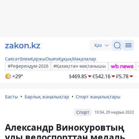
Қаз
Саясат
Әлем
Қаржы
Оқиға
Құқық
Мақалалар
#Референдум-2026
#Қазақстан мақтанышы
+29°
$
469.85
€
542.16
₽
5.78
Басты
Барлық жаңалықтар
Спорт жаңалықтары
Спорт
10:34, 29 наурыз 2022
Александр Винокуровтың
ұлы велоспорттан медаль