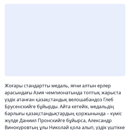
Жоғары стандартты медаль, яғни алтын ерлер
арасындағы Азия чемпионатында топтық жарыста
үздік атанған қазақстандық велошабандоз Глеб
Брусенскийге бұйырды. Айта кетейік, медальдің
барлығы қазақстандықтардың қоржынында – күміс
жүлде Даниил Пронскийге бұйырса, Александр
Винокуровтың ұлы Николай қола алып, үздік үштікке