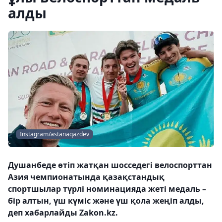
алды
Instagram/astanaqazdev
Душанбеде өтіп жатқан шосседегі велоспорттан
Азия чемпионатында қазақстандық
спортшылар түрлі номинацияда жеті медаль –
бір алтын, үш күміс және үш қола жеңіп алды,
деп хабарлайды Zakon.kz.