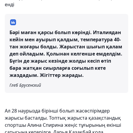
енді
Бәрі маған қарсы болып көрінді. Италиядан
кейін мен ауырып қалдым, температура 40-
тан жоғары болды. Жарыстан шығып қалам
деп ойладым. Қолынан келгенше емделдім.
Бүгін де жарыс кезінде жолды кесіп өтіп
бара жатқан сиырларға соғылып кете
жаздадым. Жігіттер жарады.
Глеб Брусенский
Ал 28 наурызда бірінші болып жасөспірімдер
жарысы басталды. Топтық жарыста қазақстандық
спортшы Алина Спирина жеңіс тұғырының екінші
сатысына көтерілсе, Дарья Қазақбай қола