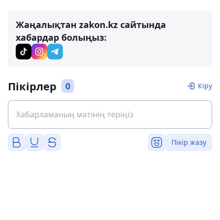
Жаңалықтан zakon.kz сайтында
хабардар болыңыз:
Пікірлер
0
Кіру
Пікір жазу